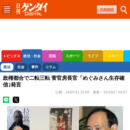
トピックス
政治・社会
芸能
スポーツ
ライフ
マネー
ボートレース
競輪
オートレース
政治
社会
事件
コラム
政権都合で二転三転 菅官房長官「めぐみさん生存確
信｣発言
公開：
14/07/11 15:00
更新：
16/10/17 04:37