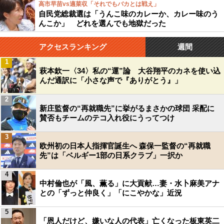
高市早苗vs適菜収「それでもバカとは戦え」
自民党総裁選は「うんこ味のカレーか、カレー味のう
んこか」 どれを選んでも地獄だった
アクセスランキング
週間
1
萩本欽一〈34〉私の“運”論 大谷翔平のカネを使い込
んだ通訳に「小さな声で『ありがとう』」
2
新庄監督の“再就職先”に挙がるまさかの球団 采配に
賛否もチームのテコ入れ役にうってつけ
3
欧州初の日本人指揮官誕生へ 森保一監督の“再就職
先”は「ベルギー1部の日系クラブ」一択か
4
中村倫也が「風、薫る」に大貢献…妻・水卜麻美アナ
との「ずっと仲良く」「にこやかな」近況
5
「恩人だけど、嫌いな人の代表」亡くなった板東英二