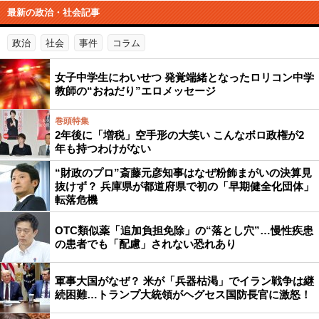
最新の政治・社会記事
政治
社会
事件
コラム
女子中学生にわいせつ 発覚端緒となったロリコン中学
教師の“おねだり”エロメッセージ
巻頭特集
2年後に「増税」空手形の大笑い こんなボロ政権が2
年も持つわけがない
“財政のプロ”斎藤元彦知事はなぜ粉飾まがいの決算見
抜けず？ 兵庫県が都道府県で初の「早期健全化団体」
転落危機
OTC類似薬「追加負担免除」の“落とし穴”…慢性疾患
の患者でも「配慮」されない恐れあり
軍事大国がなぜ？ 米が「兵器枯渇」でイラン戦争は継
続困難…トランプ大統領がヘグセス国防長官に激怒！