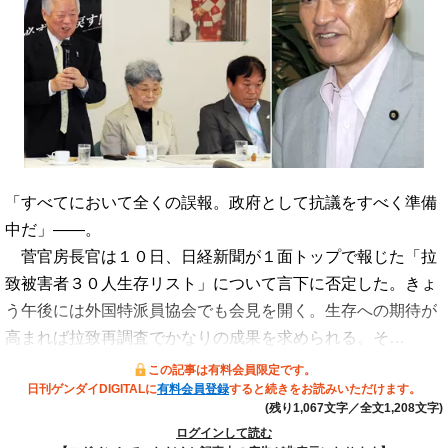
「すべてにおいて全くの誤報。政府として抗議をすべく準備
中だ」――。
菅官房長官は１０日、日経新聞が１面トップで報じた「拉
致被害者３０人生存リスト」について言下に否定した。きょ
う午後には外国特派員協会でも会見を開く。生存への期待が
高まれば拉致再調査でかなりの成果を求められる。そ…
この記事は有料会員限定です。
日刊ゲンダイDIGITALに
有料会員登録
すると続きをお読みいただけます。
(残り1,067文字／全文1,208文字)
ログインして読む