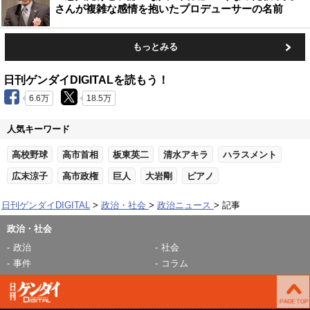
さんが複雑な感情を抱いたプロデューサーの名前
もっとみる
日刊ゲンダイDIGITALを読もう！
6.6万
18.5万
人気キーワード
高校野球
高市首相
板東英二
清水アキラ
ハラスメント
広末涼子
高市政権
巨人
大岩剛
ピアノ
日刊ゲンダイDIGITAL
政治・社会
政治ニュース
記事
政治・社会
政治
社会
事件
コラム