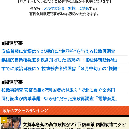
【ログインしていただくと記事中の広告が非表示になります】
今なら！
メルマガ会員（無料）に登録
すると
有料会員限定記事が3本お読みいただけます。
■関連記事
安倍首相に覚悟は？ 北朝鮮に“免罪符”を与える拉致再調査
集団的自衛権報道を吹き飛ばした 謀略の「北朝鮮制裁解除」
すでに政治日程に？ 拉致被害者帰国は「８月中旬」の“根拠”
■関連記事
拉致再調査 安倍首相が“帰国者の見返り”で北に貢ぐ２兆円
同行記者が内幕暴露 “やらせ”だった拉致再調査「電撃会見」
政治のアクセスランキング
1
支持率急落の高市政権がV字回復画策 内閣改造でクビ