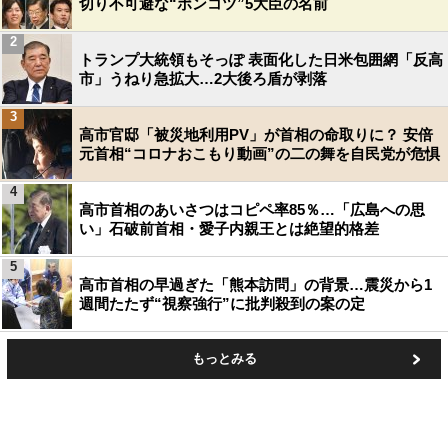
切り不可避な“ポンコツ”5大臣の名前
2
トランプ大統領もそっぽ 表面化した日米包囲網「反高
市」うねり急拡大…2大後ろ盾が剥落
3
高市官邸「被災地利用PV」が首相の命取りに？ 安倍
元首相“コロナおこもり動画”の二の舞を自民党が危惧
4
高市首相のあいさつはコピペ率85％…「広島への思
い」石破前首相・愛子内親王とは絶望的格差
5
高市首相の早過ぎた「熊本訪問」の背景…震災から1
週間たたず“視察強行”に批判殺到の案の定
もっとみる