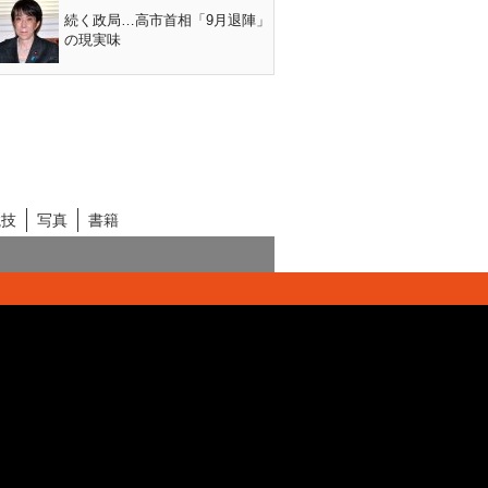
続く政局…高市首相「9月退陣」
の現実味
競技
写真
書籍