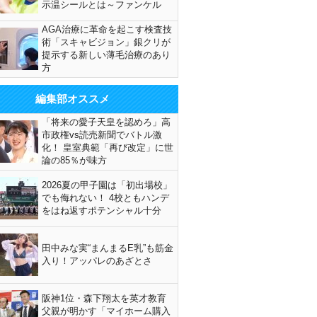
示温シールとは～ファンケル
AGA治療に革命を起こす検査技
術「スキャビジョン」銀クリが
提示する新しい薄毛治療のあり
方
編集部オススメ
「将来の愛子天皇を認めろ」高
市政権vs読売新聞でバトル激
化！ 皇室典範「再び改定」に世
論の85％が味方
2026夏の甲子園は「初出場校」
でも侮れない！ 4校ともハンデ
をはね返すポテンシャル十分
田中みな実“まんまるE乳”も筋金
入り！アッパレのあざとさ
阪神1位・森下翔太を英才教育
父親が明かす「マイホーム購入