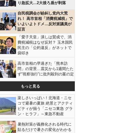
り急拡大…2大後ろ盾が剥落
自民税調会が紛糾し党内大荒
れ！ 高市首相「消費税減税」で
いよいよトドメ…反対派議員が
証言
「愛子天皇」潰しは賛成で、消
費税減税はなぜ反対？ 玉木国民
民主の「公約違反」がネットで
袋叩き
高市首相の早過ぎた「熊本訪
問」の背景…震災から1週間たた
ず“視察強行”に批判殺到の案の定
もっと見る
楽しさいっぱい！北海道・ニセ
コで避暑の夏旅 絶景とアクティ
ビティが揃う「ニセコ東急 グラ
ン・ヒラフ」～東急不動産
暑熱対策が義務化される時代に
貼るだけで暑さの変化がわかる