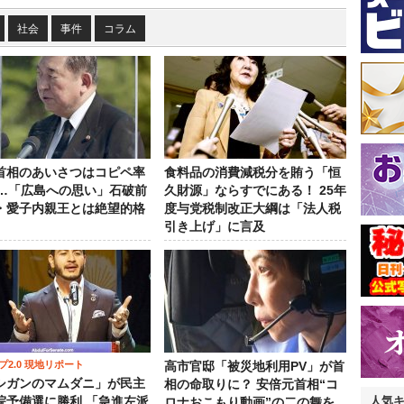
社会
事件
コラム
首相のあいさつはコピペ率
食料品の消費減税分を賄う「恒
％…「広島への思い」石破前
久財源」ならすでにある！ 25年
・愛子内親王とは絶望的格
度与党税制改正大綱は「法人税
引き上げ」に言及
プ2.0 現地リポート
高市官邸「被災地利用PV」が首
シガンのマムダニ」が民主
相の命取りに？ 安倍元首相“コ
人気
院予備選に勝利 「急進左派
ロナおこもり動画”の二の舞を