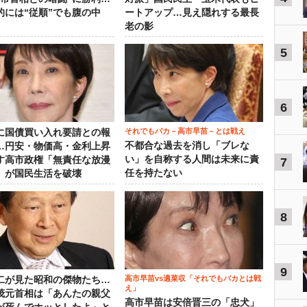
的には“従順”でも腹の中
ートアップ…見え隠れする最長
老の影
5
6
それでもバカ－高市早苗－とは戦え
に国債買い入れ要請との報
不都合な過去を消し「ブレな
…円安・物価高・金利上昇
い」を自称する人間は未来に責
す高市政権「無責任な放漫
7
任を持たない
」が国民生活を破壊
8
9
高市早苗vs適菜収「それでもバカとは戦
二が見た昭和の傑物たち…
え」
茂元首相は「あんたの親父
高市早苗は安倍晋三の「忠犬」