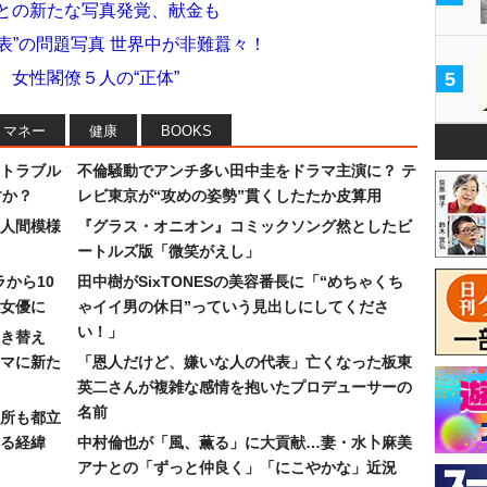
団との新たな写真発覚、献金も
表”の問題写真 世界中が非難囂々！
 女性閣僚５人の“正体”
5
マネー
健康
BOOKS
トラブル
不倫騒動でアンチ多い田中圭をドラマ主演に？ テ
すか？
レビ東京が“攻めの姿勢”貫くしたたか皮算用
人間模様
『グラス・オニオン』コミックソング然としたビ
ートルズ版「微笑がえし」
ラから10
田中樹がSixTONESの美容番長に「“めちゃくち
女優に
ゃイイ男の休日”っていう見出しにしてくださ
い！」
き替え
マに新た
「恩人だけど、嫌いな人の代表」亡くなった板東
英二さんが複雑な感情を抱いたプロデューサーの
名前
所も都立
れる経緯
中村倫也が「風、薫る」に大貢献…妻・水卜麻美
アナとの「ずっと仲良く」「にこやかな」近況