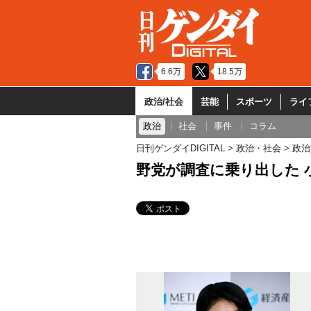
6.6万
18.5万
政治/社会
芸能
スポーツ
ライ
政治
社会
事件
コラム
日刊ゲンダイDIGITAL
政治・社会
政治
野党が調査に乗り出した 