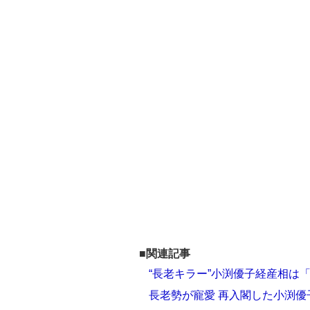
■関連記事
“長老キラー”小渕優子経産相は
長老勢が寵愛 再入閣した小渕優