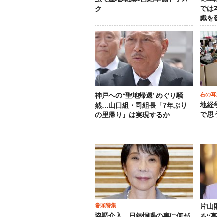
では
ク
識を
右の耳
神戸への“聖地帰還”めぐり騒
地経
然…山口組・司組長「7年ぶり
で思
の里帰り」は実現するか
巻頭特集
片山
協調介入、日銀恫喝の裏に何が
る“