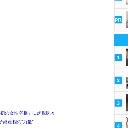
PR
1
2
3
「初の女性宰相」に虎視眈々
子経産相の“力量”
4