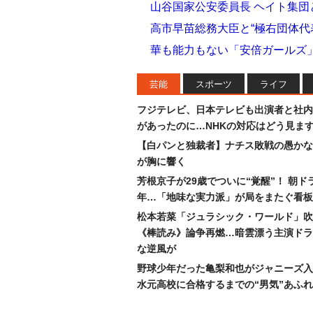
山谷国家公安委員長 ヘイト集
高市早苗総務大臣と“極右団体代
華も能力もない「安倍ガールズ」
芸能
スポーツ
ライフ
フジテレビ、日本テレビも出演者と社内
があったのに…NHKの対応はどう見ま
【白パンと独裁者】ナチス敗戦の愚かな
が胸に響く
芳根京子が29歳でついに“覚醒”！ 朝ド
年…「地味な実力派」が局をまたぐ看板
松本若菜「ジュラシック・ワールド」吹
《棒読み》論争再燃…暗雲漂う主演ドラ
な逆風が
野球少年だった亀梨和也がジャニーズ入
水元高校に合格するまでの“男気”あふ