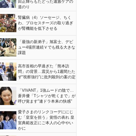
田正輝らもたどった遺族ケアの
道のり
腎臓病（4）ソーセージ、ちく
わ、プロセスチーズの取り過ぎ
が腎機能を低下させる
「最強の新弟子」旭富士、デビ
ュー4場所連続Ｖでも残る大きな
課題
高市首相の早過ぎた「熊本訪
問」の背景…震災から1週間たた
ず“視察強行”に批判殺到の案の定
「VIVANT」1強ムードの陰で…
蒼井優「Tシャツが乾くまで」が
呼び覚ます"連ドラ本来の快感"
愛子さまのリンクコーデににじ
む「皇室を担う」覚悟の表れ 皇
室典範改正にご本人の心中やい
かに