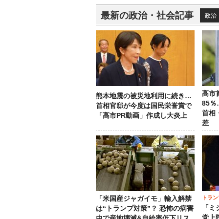
最新の政治・社会記事
政治
高市
熊本地震の被災地利用に続き…
85
首相官邸が今度は国民栄誉賞で
首相
「高市PR動画」作成し大炎上
差
トラン
「米国産ジャガイモ」輸入解禁
「ミ
は“トランプ対策”？ 恐怖の病害
党上
虫で産地壊滅&自給率低下リス