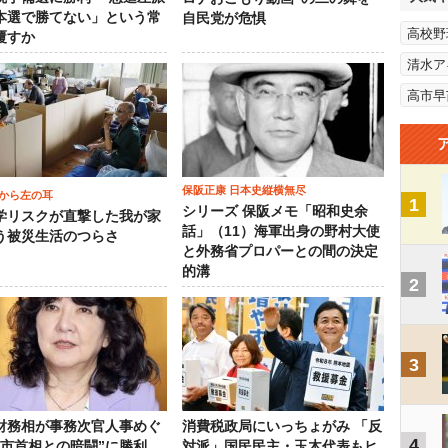
本選で勝てない」という常
自民党が危惧
高校野
覆すか
清水ア
高市早
保阪正康 日本史縦横無尽
から左の耳
1
シリーズ 保阪メモ「昭和史余
学リスクが直撃した我が家
話」（11）海軍出身の野村大使
う被災生活のつらさ
と外務省プロパーとの間の決定
的溝
2
3
財務相が事務次官人事めぐ
消費税政局にいっちょがみ 「反
4
高市首相との暗闘”に勝利…
対派」国民民主・玉木代表もヒ