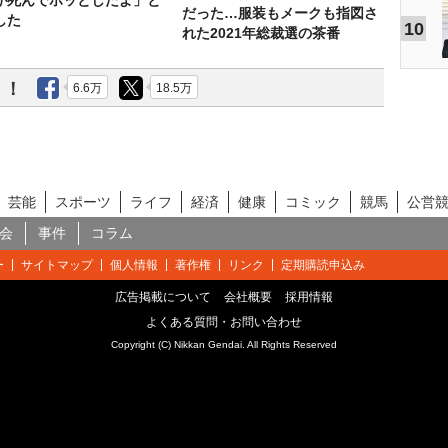
が死んでホッとしたよ」と
だった…服装もメークも指図さ
した
10
れた2021年総裁選の茶番
う！
6.6万
18.5万
芸能
スポーツ
ライフ
経済
健康
コミック
競馬
公営
会
事件
コラム
ー
サイトマップ
個人情報
著作権
リンク
定期購読申込み
広告掲載について
会社概要
採用情報
よくある質問・お問い合わせ
Copyright (C) Nikkan Gendai. All Rights Reserved