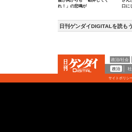
霞が関からも 「勘弁してく
さん
れ！」の悲鳴が
口に
日刊ゲンダイDIGITALを読も
政治/社会
政治
社
サイトポリシ