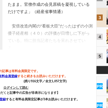
たまま。官僚作成の会見原稿を凝視している
だけですよ」（経産省事情通）
3
安倍改造内閣の“看板大臣”だったはずの小渕
優子経産相（４０）の評価が日増しに下がっ
4
ている。特に担当記者たちを呆れさせてい
る…
5
の記事は有料会員限定です。
有料会員登録
すると続きをお読みいただけます。
(残り916文字／全文1,057文字)
PR
ログインして読む
ただくと記事中の広告が非表示になります】
登録
すると有料会員限定記事が3本お読みいただけます。
PR