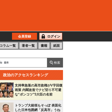
会員登録
ログイン
コラム一覧
著者一覧
書籍
紙面
政治のアクセスランキング
支持率急落の高市政権がV字回復
画策 内閣改造でクビ切り不可避
な“ポンコツ”5大臣の名前
トランプ大統領もそっぽ 表面化
した日米包囲網「反高市」うね