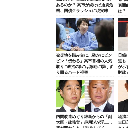
あるのか？ 高市が続けば通貨危
表面
機、国債クラッシュに現実味
は？
被災地を踏み台に…確かにビン
日銀
ビン「伝わる」高市首相の人気
道も
取り “政治の師”は激励に駆けず
が示
り回るハード視察
財政
内閣改造めぐり維新からの「副
堤清
大臣・政務官」起用説が浮上…
吉田