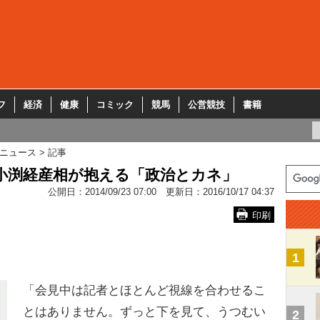
フ
経済
健康
コミック
競馬
公営競技
書籍
ニュース
記事
小渕経産相が抱える「政治とカネ」
公開日：
2014/09/23 07:00
更新日：
2016/10/17 04:37
印刷
1
「会見中は記者とほとんど視線を合わせるこ
とはありません。ずっと下を見て、うつむい
2