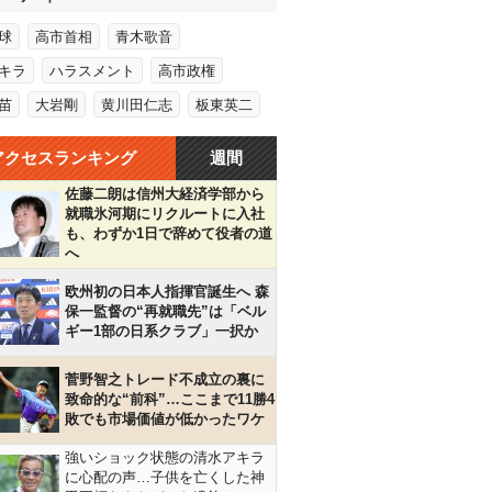
球
高市首相
青木歌音
キラ
ハラスメント
高市政権
苗
大岩剛
黄川田仁志
板東英二
アクセスランキング
週間
佐藤二朗は信州大経済学部から
就職氷河期にリクルートに入社
も、わずか1日で辞めて役者の道
へ
欧州初の日本人指揮官誕生へ 森
保一監督の“再就職先”は「ベル
ギー1部の日系クラブ」一択か
菅野智之トレード不成立の裏に
致命的な“前科”…ここまで11勝4
敗でも市場価値が低かったワケ
強いショック状態の清水アキラ
に心配の声…子供を亡くした神