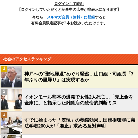
ログインして読む
【ログインしていただくと記事中の広告が非表示になります】
今なら！
メルマガ会員（無料）に登録
すると
有料会員限定記事が3本お読みいただけます。
社会のアクセスランキング
1
神戸への“聖地帰還”めぐり騒然…山口組・司組長「7
年ぶりの里帰り」は実現するか
2
イオンモール熊本の爆発で女性2人死亡…「売上金を
金庫に」と指示した雑貨店の致命的判断ミス
3
すでに始まった「表現」の萎縮効果…国旗損壊罪に憲
法学者200人が「廃止」求める反対声明
4