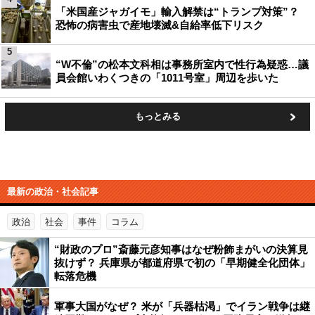
「米国産ジャガイモ」輸入解禁は“トランプ対策”？
恐怖の病害虫で産地壊滅&自給率低下リスク
5
“W不倫”の松本文科相は事務所室内で性行為疑惑…議
員会館いわくつきの「1011号室」周辺を歩いた
もっとみる
最新の政治・社会記事
政治
社会
事件
コラム
“財政のプロ”斎藤元彦知事はなぜ粉飾まがいの決算見
抜けず？ 兵庫県が都道府県で初の「早期健全化団体」
転落危機
軍事大国がなぜ？ 米が「兵器枯渇」でイラン戦争は継