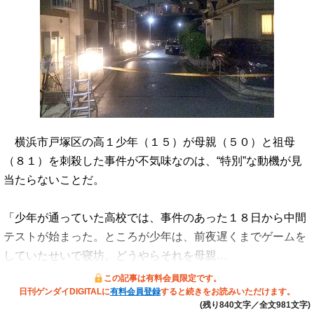
横浜市戸塚区の高１少年（１５）が母親（５０）と祖母
（８１）を刺殺した事件が不気味なのは、“特別”な動機が見
当たらないことだ。
「少年が通っていた高校では、事件のあった１８日から中間
テストが始まった。ところが少年は、前夜遅くまでゲームを
していたせいで寝坊。どうやらそれを母親…
この記事は有料会員限定です。
日刊ゲンダイDIGITALに
有料会員登録
すると続きをお読みいただけます。
(残り840文字／全文981文字)