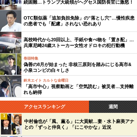
続困難…トランプ大統領がヘグセス国防長官に激怒！
OTC類似薬「追加負担免除」の“落とし穴”…慢性疾患
の患者でも「配慮」されない恐れあり
高校時代から20回以上、手紙や食べ物を「置き配」…
兵庫尼崎24歳ストーカー女性オドロキの犯行動機
巻頭特集
偽善の8月が始まった 非核三原則を踏みにじる高市&
小泉コンビの白々しさ
鈴木エイト カルトな金曜日
「高市中心」視察動画と「空気読む」被災者…支持離
れも納得
アクセスランキング
週間
1
中村倫也が「風、薫る」に大貢献…妻・水卜麻美アナ
との「ずっと仲良く」「にこやかな」近況