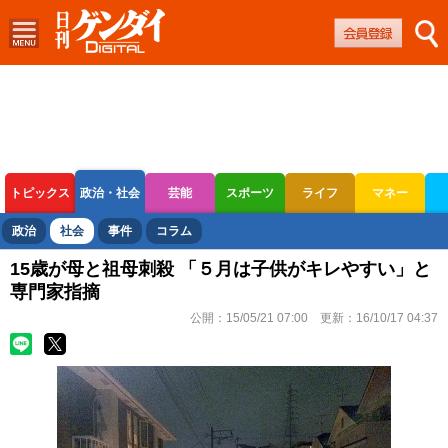
トピックス
政治・社会
芸能
スポーツ
ライフ
マネー
ボートレース
競輪
オートレース
政治
社会
事件
コラム
15歳が母と祖母刺殺 「５月は子供がキレやすい」と
専門家指摘
公開：
15/05/21 07:00
更新：
16/10/17 04:37