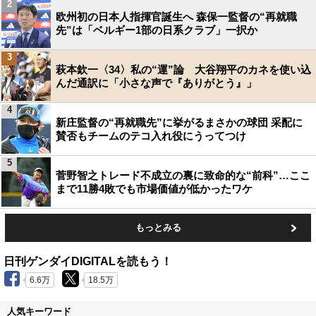
2
欧州初の日本人指揮官誕生へ 森保一監督の“再就職
先”は「ベルギー1部の日系クラブ」一択か
3
萩本欽一〈34〉私の“運”論 大谷翔平のカネを使い込
んだ通訳に「小さな声で『ありがとう』」
4
新庄監督の“再就職先”に挙がるまさかの球団 采配に
賛否もチームのテコ入れ役にうってつけ
5
菅野智之トレード不成立の裏に致命的な“前科”…ここ
まで11勝4敗でも市場価値が低かったワケ
もっとみる
日刊ゲンダイDIGITALを読もう！
6.6万
18.5万
人気キーワード