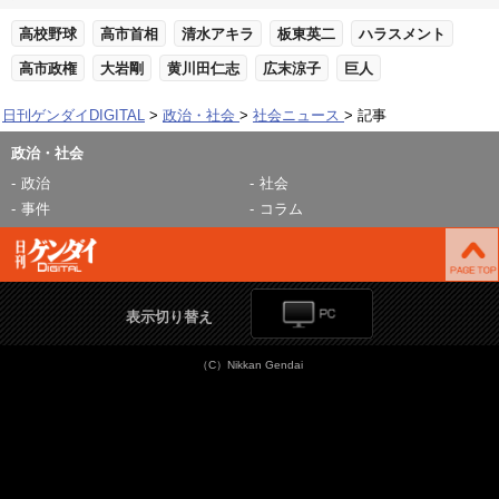
高校野球
高市首相
清水アキラ
板東英二
ハラスメント
高市政権
大岩剛
黄川田仁志
広末涼子
巨人
日刊ゲンダイDIGITAL
政治・社会
社会ニュース
記事
政治・社会
政治
社会
事件
コラム
表示切り替え
（C）Nikkan Gendai