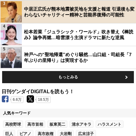
3
中居正広氏が熊本地震被災地を支援と報道 引退後も変
わらないチャリティー精神と芸能界復帰の可能性
4
松本若菜「ジュラシック・ワールド」吹き替え《棒読
み》論争再燃…暗雲漂う主演ドラマに新たな逆風
5
神戸への“聖地帰還”めぐり騒然…山口組・司組長「7
年ぶりの里帰り」は実現するか
もっとみる
日刊ゲンダイDIGITALを読もう！
6.6万
18.5万
人気キーワード
高校野球
高市首相
板東英二
清水アキラ
ハラスメント
巨人
ピアノ
高市政権
大岩剛
広末涼子