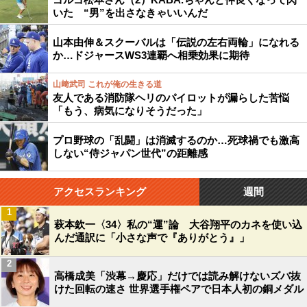
いた “男”を出さなきゃいいんだ
山本由伸＆スクーバルは「伝説の左右両輪」になれる
か…ドジャースWS3連覇へ相乗効果に期待
山﨑武司 これが俺の生きる道
友人である消防隊ヘリのパイロットが漏らした苦悩
「もう、病気になりそうだった」
プロ野球の「乱闘」は消滅するのか…死球禍でも激高
しない“侍ジャパン世代”の距離感
アクセスランキング
週間
1
萩本欽一〈34〉私の“運”論 大谷翔平のカネを使い込
んだ通訳に「小さな声で『ありがとう』」
2
高橋成美「渋幕→慶応」だけでは読み解けないズバ抜
けた回転の速さ 世界選手権ペアで日本人初の銅メダル