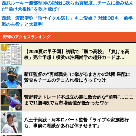
西武ルーキー渡部聖弥の記録に残らぬ貢献度…チームに染み込ん
だ“負け犬根性”を吹き飛ばす
西武・渡部聖弥「珍サイクル逃し」もご愛嬌？ 球団OBも「前半
戦の主役」と太鼓判
野球のアクセスランキング
1
【2026夏の甲子園】初戦で「勝つ高校」「負ける高
校」完全予想！横浜vs沖縄尚学の超好カードは…
2
新庄監督の“再就職先”に挙がるまさかの球団 采配に
賛否もチームのテコ入れ役にうってつけ
3
菅野智之トレード不成立の裏に致命的な“前科”…ここ
まで11勝4敗でも市場価値が低かったワケ
4
八王子実践・河本ロバート監督「ライブや家族旅行
も、事前に相談があれば休ませます」