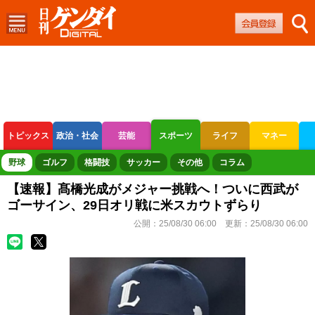
トピックス
政治・社会
芸能
スポーツ
ライフ
マネー
ボートレース
競輪
オートレース
野球
ゴルフ
格闘技
サッカー
その他
コラム
【速報】髙橋光成がメジャー挑戦へ！ついに西武が
ゴーサイン、29日オリ戦に米スカウトずらり
公開：
25/08/30 06:00
更新：
25/08/30 06:00