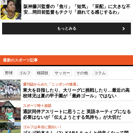
5
阪神藤川監督の「焦り」「短気」「采配」に大きな不
安…岡田前監督もチクリ「崩れてる感じするわ」
もっとみる
最新のスポーツ記事
野球
ゴルフ
格闘技
サッカー
その他
コラム
週刊誌からみた「ニッポンの後退」
東大を目指したり、大リーグに挑戦したり…最近の高
校球児は夏の甲子園が「最終ゴール」ではない
スポーツ時々放談
通訳同伴アスリートに思うこと 英語ネーティブになる
必要はないが「伝えようとする気持ち」が大切だ
ゴルフは本当に面白い！
ゴルゴ松本さん（2）KABA.ちゃんと仲良くなって閃