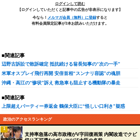
ログインして読む
【ログインしていただくと記事中の広告が非表示になります】
今なら！
メルマガ会員（無料）に登録
すると
有料会員限定記事が3本お読みいただけます。
■関連記事
辺野古訴訟で敗訴確定 抵抗続ける翁長知事の“次の一手”
米軍オスプレイ飛行再開 安倍首相“スンナリ容認”の魂胆
沖縄・高江の“惨状”訴え 救急車も阻止する機動隊の暴走
■関連記事
上限超えパーティー券返金 鶴保大臣に“怪しい口利き”疑惑
政治のアクセスランキング
1
支持率急落の高市政権がV字回復画策 内閣改造でクビ