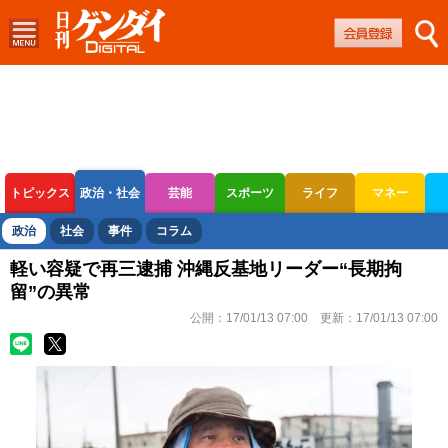
トピックス
政治・社会
芸能
スポーツ
ライフ
マネー
ボートレース
競輪
オートレース
政治
社会
事件
コラム
軽い容疑で再三逮捕 沖縄反基地リーダー“長期拘
留”の異常
公開：
17/01/13 07:00
更新：
17/01/13 07:00