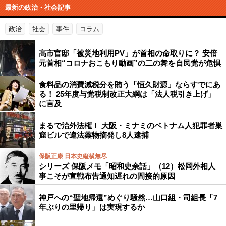
最新の政治・社会記事
政治
社会
事件
コラム
高市官邸「被災地利用PV」が首相の命取りに？ 安倍
元首相“コロナおこもり動画”の二の舞を自民党が危惧
食料品の消費減税分を賄う「恒久財源」ならすでにあ
る！ 25年度与党税制改正大綱は「法人税引き上げ」
に言及
まるで治外法権！ 大阪・ミナミのベトナム人犯罪者巣
窟ビルで違法薬物摘発し8人逮捕
保阪正康 日本史縦横無尽
シリーズ 保阪メモ「昭和史余話」（12）松岡外相人
事こそが宣戦布告通知遅れの間接的原因
神戸への“聖地帰還”めぐり騒然…山口組・司組長「7
年ぶりの里帰り」は実現するか