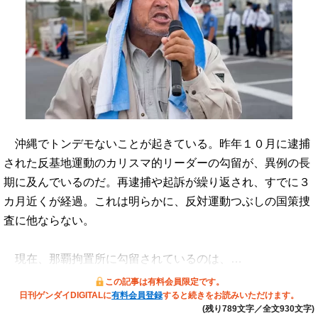
沖縄でトンデモないことが起きている。昨年１０月に逮捕
された反基地運動のカリスマ的リーダーの勾留が、異例の長
期に及んでいるのだ。再逮捕や起訴が繰り返され、すでに３
カ月近くが経過。これは明らかに、反対運動つぶしの国策捜
査に他ならない。
現在、那覇拘置所に勾留されているのは、…
この記事は有料会員限定です。
日刊ゲンダイDIGITALに
有料会員登録
すると続きをお読みいただけます。
(残り789文字／全文930文字)