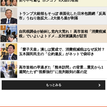
切り不可避な“ポンコツ”5大臣の名前
2
トランプ大統領もそっぽ 表面化した日米包囲網「反高
市」うねり急拡大…2大後ろ盾が剥落
3
自民税調会が紛糾し党内大荒れ！ 高市首相「消費税減
税」でいよいよトドメ…反対派議員が証言
4
「愛子天皇」潰しは賛成で、消費税減税はなぜ反対？
玉木国民民主の「公約違反」がネットで袋叩き
5
高市首相の早過ぎた「熊本訪問」の背景…震災から1
週間たたず“視察強行”に批判殺到の案の定
もっとみる