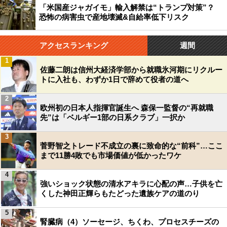
「米国産ジャガイモ」輸入解禁は“トランプ対策”？
恐怖の病害虫で産地壊滅&自給率低下リスク
アクセスランキング
週間
1
佐藤二朗は信州大経済学部から就職氷河期にリクルー
トに入社も、わずか1日で辞めて役者の道へ
2
欧州初の日本人指揮官誕生へ 森保一監督の“再就職
先”は「ベルギー1部の日系クラブ」一択か
3
菅野智之トレード不成立の裏に致命的な“前科”…ここ
まで11勝4敗でも市場価値が低かったワケ
4
強いショック状態の清水アキラに心配の声…子供を亡
くした神田正輝らもたどった遺族ケアの道のり
5
腎臓病（4）ソーセージ、ちくわ、プロセスチーズの