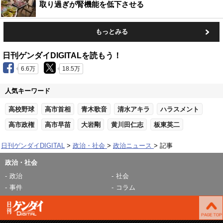
取り過ぎが腎機能を低下させる
もっとみる
日刊ゲンダイDIGITALを読もう！
6.6万
18.5万
人気キーワード
高校野球
高市首相
青木歌音
清水アキラ
ハラスメント
高市政権
高市早苗
大岩剛
黄川田仁志
板東英二
日刊ゲンダイDIGITAL
政治・社会
政治ニュース
記事
政治・社会
政治
社会
事件
コラム