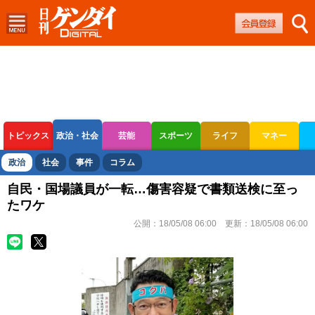
トピックス
政治・社会
芸能
スポーツ
ライフ
マネー
ボートレース
競輪
オートレース
政治
社会
事件
コラム
自民・国場議員が一転…傷害容疑で書類送検に至っ
たワケ
公開：
18/05/08 06:00
更新：
18/05/08 06:00