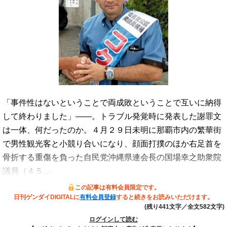
「事件性はないということで両成敗ということで互いに納得
して終わりました」――。トラブル発覚時に発表した謝罪文
は一体、何だったのか。４月２９日未明に那覇市内の繁華街
で男性観光客と小競り合いになり、顔面打撲のほか右足首を
骨折する重傷を負った自民党沖縄県連会長の国場幸之助衆院
議員（４５…
この記事は有料会員限定です。
日刊ゲンダイDIGITALに
有料会員登録
すると続きをお読みいただけます。
(残り441文字／全文582文字)
ログインして読む