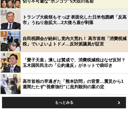
切り不可避な“ポンコツ”5大臣の名前
2
トランプ大統領もそっぽ 表面化した日米包囲網「反高
市」うねり急拡大…2大後ろ盾が剥落
3
自民税調会が紛糾し党内大荒れ！ 高市首相「消費税減
税」でいよいよトドメ…反対派議員が証言
4
「愛子天皇」潰しは賛成で、消費税減税はなぜ反対？
玉木国民民主の「公約違反」がネットで袋叩き
5
高市首相の早過ぎた「熊本訪問」の背景…震災から1
週間たたず“視察強行”に批判殺到の案の定
もっとみる