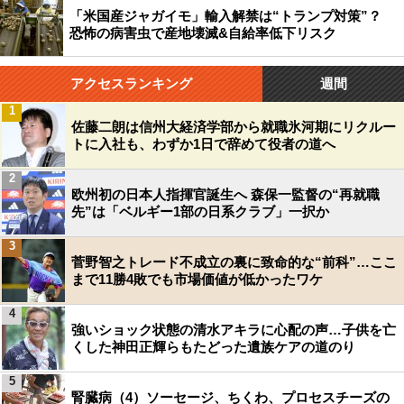
「米国産ジャガイモ」輸入解禁は“トランプ対策”？
恐怖の病害虫で産地壊滅&自給率低下リスク
アクセスランキング
週間
1
佐藤二朗は信州大経済学部から就職氷河期にリクルー
トに入社も、わずか1日で辞めて役者の道へ
2
欧州初の日本人指揮官誕生へ 森保一監督の“再就職
先”は「ベルギー1部の日系クラブ」一択か
3
菅野智之トレード不成立の裏に致命的な“前科”…ここ
まで11勝4敗でも市場価値が低かったワケ
4
強いショック状態の清水アキラに心配の声…子供を亡
くした神田正輝らもたどった遺族ケアの道のり
5
腎臓病（4）ソーセージ、ちくわ、プロセスチーズの