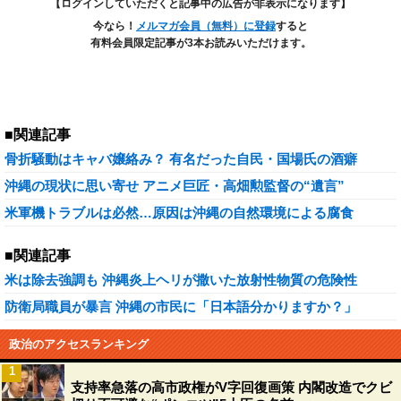
【ログインしていただくと記事中の広告が非表示になります】
今なら！
メルマガ会員（無料）に登録
すると
有料会員限定記事が3本お読みいただけます。
■関連記事
骨折騒動はキャバ嬢絡み？ 有名だった自民・国場氏の酒癖
沖縄の現状に思い寄せ アニメ巨匠・高畑勲監督の“遺言”
米軍機トラブルは必然…原因は沖縄の自然環境による腐食
■関連記事
米は除去強調も 沖縄炎上ヘリが撒いた放射性物質の危険性
防衛局職員が暴言 沖縄の市民に「日本語分かりますか？」
政治のアクセスランキング
1
支持率急落の高市政権がV字回復画策 内閣改造でクビ