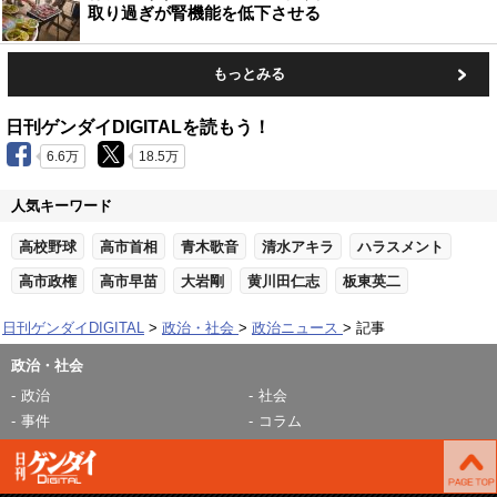
取り過ぎが腎機能を低下させる
もっとみる
日刊ゲンダイDIGITALを読もう！
6.6万
18.5万
人気キーワード
高校野球
高市首相
青木歌音
清水アキラ
ハラスメント
高市政権
高市早苗
大岩剛
黄川田仁志
板東英二
日刊ゲンダイDIGITAL
政治・社会
政治ニュース
記事
政治・社会
政治
社会
事件
コラム