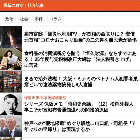
最新の政治・社会記事
政治
社会
事件
コラム
高市官邸「被災地利用PV」が首相の命取りに？ 安倍
元首相“コロナおこもり動画”の二の舞を自民党が危惧
食料品の消費減税分を賄う「恒久財源」ならすでにあ
る！ 25年度与党税制改正大綱は「法人税引き上げ」
に言及
まるで治外法権！ 大阪・ミナミのベトナム人犯罪者巣
窟ビルで違法薬物摘発し8人逮捕
保阪正康 日本史縦横無尽
シリーズ 保阪メモ「昭和史余話」（12）松岡外相人
事こそが宣戦布告通知遅れの間接的原因
神戸への“聖地帰還”めぐり騒然…山口組・司組長「7
年ぶりの里帰り」は実現するか