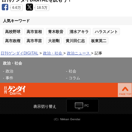
6.6万
18.5万
人気キーワード
高校野球
高市首相
青木歌音
清水アキラ
ハラスメント
高市政権
高市早苗
大岩剛
黄川田仁志
板東英二
日刊ゲンダイDIGITAL
政治・社会
政治ニュース
記事
政治・社会
政治
社会
事件
コラム
表示切り替え
（C）Nikkan Gendai