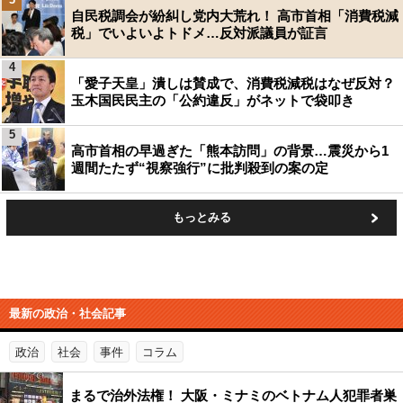
自民税調会が紛糾し党内大荒れ！ 高市首相「消費税減
税」でいよいよトドメ…反対派議員が証言
4
「愛子天皇」潰しは賛成で、消費税減税はなぜ反対？
玉木国民民主の「公約違反」がネットで袋叩き
5
高市首相の早過ぎた「熊本訪問」の背景…震災から1
週間たたず“視察強行”に批判殺到の案の定
もっとみる
最新の政治・社会記事
政治
社会
事件
コラム
まるで治外法権！ 大阪・ミナミのベトナム人犯罪者巣