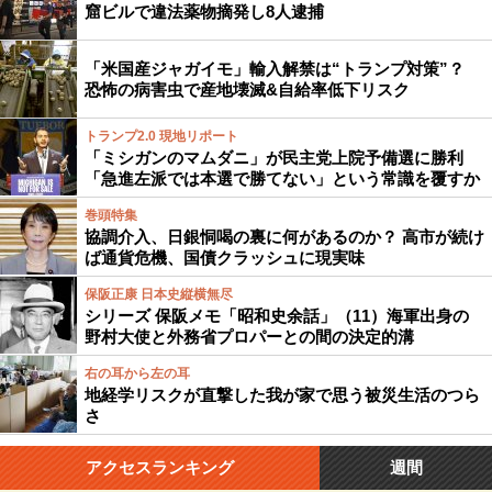
窟ビルで違法薬物摘発し8人逮捕
「米国産ジャガイモ」輸入解禁は“トランプ対策”？
恐怖の病害虫で産地壊滅&自給率低下リスク
トランプ2.0 現地リポート
「ミシガンのマムダニ」が民主党上院予備選に勝利
「急進左派では本選で勝てない」という常識を覆すか
巻頭特集
協調介入、日銀恫喝の裏に何があるのか？ 高市が続け
ば通貨危機、国債クラッシュに現実味
保阪正康 日本史縦横無尽
シリーズ 保阪メモ「昭和史余話」（11）海軍出身の
野村大使と外務省プロパーとの間の決定的溝
右の耳から左の耳
地経学リスクが直撃した我が家で思う被災生活のつら
さ
アクセスランキング
週間