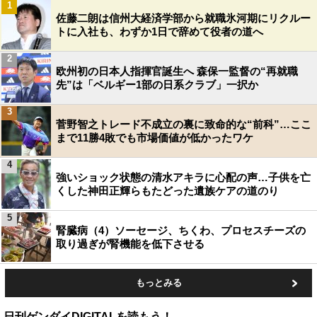
1
佐藤二朗は信州大経済学部から就職氷河期にリクルー
トに入社も、わずか1日で辞めて役者の道へ
2
欧州初の日本人指揮官誕生へ 森保一監督の“再就職
先”は「ベルギー1部の日系クラブ」一択か
3
菅野智之トレード不成立の裏に致命的な“前科”…ここ
まで11勝4敗でも市場価値が低かったワケ
4
強いショック状態の清水アキラに心配の声…子供を亡
くした神田正輝らもたどった遺族ケアの道のり
5
腎臓病（4）ソーセージ、ちくわ、プロセスチーズの
取り過ぎが腎機能を低下させる
もっとみる
日刊ゲンダイDIGITALを読もう！