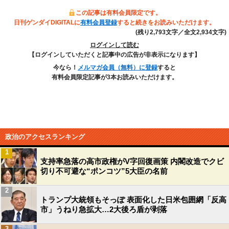
この記事は有料会員限定です。
日刊ゲンダイDIGITALに
有料会員登録
すると続きをお読みいただけます。
(残り2,793文字／全文2,934文字)
ログインして読む
【ログインしていただくと記事中の広告が非表示になります】
今なら！
メルマガ会員（無料）に登録
すると
有料会員限定記事が3本お読みいただけます。
政治のアクセスランキング
1
支持率急落の高市政権がV字回復画策 内閣改造でクビ
切り不可避な“ポンコツ”5大臣の名前
2
トランプ大統領もそっぽ 表面化した日米包囲網「反高
市」うねり急拡大…2大後ろ盾が剥落
3