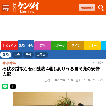
トピックス
政治・社会
芸能
スポーツ
ライフ
マネー
ボートレース
競輪
オートレース
政治
社会
事件
コラム
> 一覧へ
巻頭特集
石破を蹴散らせば独裁 4選もありうる自民党の安倍
支配
公開：
18/07/26 17:00
更新：
18/07/26 17:00