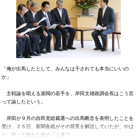
「俺が出馬したとして、みんなは干されても本当にいいの
か」
主戦論を唱える派閥の若手を、岸田文雄政調会長はこう言
って諭したという。
岸田が９月の自民党総裁選への出馬断念を表明したことを
受け、２５日、新聞各紙がその背景を解説していたが、やは
り、戦って敗れた後の「人事で…