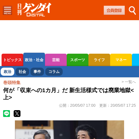
トピックス
政治・社会
芸能
スポーツ
ライフ
マネー
ボートレース
競輪
オートレース
政治
社会
事件
コラム
> 一覧へ
巻頭特集
何が「収束への1カ月」だ 新生活様式では廃業地獄<
上>
公開：
20/05/07 17:00
更新：
20/05/07 17:25