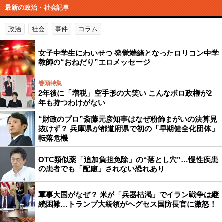
最新の政治・社会記事
政治
社会
事件
コラム
女子中学生にわいせつ 発覚端緒となったロリコン中学
教師の“おねだり”エロメッセージ
巻頭特集
2年後に「増税」空手形の大笑い こんなボロ政権が2
年も持つわけがない
“財政のプロ”斎藤元彦知事はなぜ粉飾まがいの決算見
抜けず？ 兵庫県が都道府県で初の「早期健全化団体」
転落危機
OTC類似薬「追加負担免除」の“落とし穴”…慢性疾患
の患者でも「配慮」されない恐れあり
軍事大国がなぜ？ 米が「兵器枯渇」でイラン戦争は継
続困難…トランプ大統領がヘグセス国防長官に激怒！