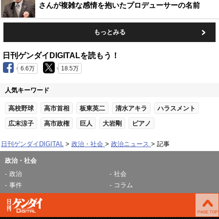
さんが複雑な感情を抱いたプロデューサーの名前
もっとみる
日刊ゲンダイDIGITALを読もう！
6.6万
18.5万
人気キーワード
高校野球
高市首相
板東英二
清水アキラ
ハラスメント
広末涼子
高市政権
巨人
大岩剛
ピアノ
日刊ゲンダイDIGITAL
政治・社会
政治ニュース
記事
政治・社会
政治
社会
事件
コラム