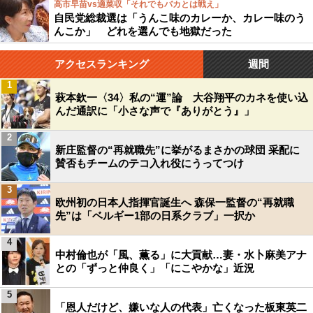
高市早苗vs適菜収「それでもバカとは戦え」
自民党総裁選は「うんこ味のカレーか、カレー味のう
んこか」 どれを選んでも地獄だった
アクセスランキング
週間
1
萩本欽一〈34〉私の“運”論 大谷翔平のカネを使い込
んだ通訳に「小さな声で『ありがとう』」
2
新庄監督の“再就職先”に挙がるまさかの球団 采配に
賛否もチームのテコ入れ役にうってつけ
3
欧州初の日本人指揮官誕生へ 森保一監督の“再就職
先”は「ベルギー1部の日系クラブ」一択か
4
中村倫也が「風、薫る」に大貢献…妻・水卜麻美アナ
との「ずっと仲良く」「にこやかな」近況
5
「恩人だけど、嫌いな人の代表」亡くなった板東英二