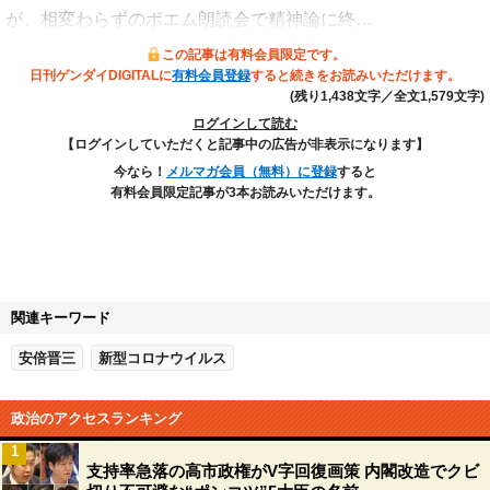
が、相変わらずのポエム朗読会で精神論に終…
この記事は有料会員限定です。
日刊ゲンダイDIGITALに
有料会員登録
すると続きをお読みいただけます。
(残り1,438文字／全文1,579文字)
ログインして読む
【ログインしていただくと記事中の広告が非表示になります】
今なら！
メルマガ会員（無料）に登録
すると
有料会員限定記事が3本お読みいただけます。
関連キーワード
安倍晋三
新型コロナウイルス
政治のアクセスランキング
1
支持率急落の高市政権がV字回復画策 内閣改造でクビ