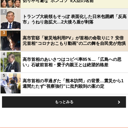
切り不可避な“ポンコツ”5大臣の名前
2
トランプ大統領もそっぽ 表面化した日米包囲網「反高
市」うねり急拡大…2大後ろ盾が剥落
3
高市官邸「被災地利用PV」が首相の命取りに？ 安倍
元首相“コロナおこもり動画”の二の舞を自民党が危惧
4
高市首相のあいさつはコピペ率85％…「広島への思
い」石破前首相・愛子内親王とは絶望的格差
5
高市首相の早過ぎた「熊本訪問」の背景…震災から1
週間たたず“視察強行”に批判殺到の案の定
もっとみる