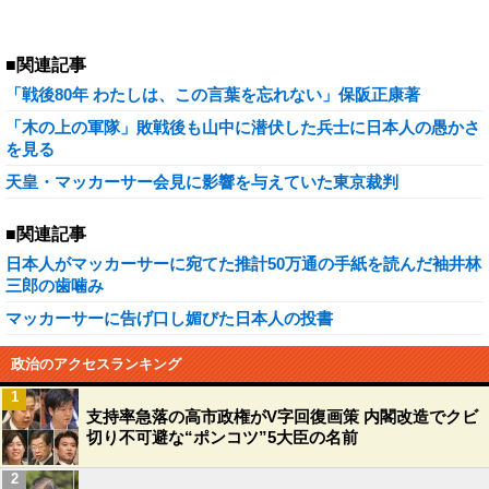
■関連記事
「戦後80年 わたしは、この言葉を忘れない」保阪正康著
「木の上の軍隊」敗戦後も山中に潜伏した兵士に日本人の愚かさ
を見る
天皇・マッカーサー会見に影響を与えていた東京裁判
■関連記事
日本人がマッカーサーに宛てた推計50万通の手紙を読んだ袖井林
三郎の歯噛み
マッカーサーに告げ口し媚びた日本人の投書
政治のアクセスランキング
1
支持率急落の高市政権がV字回復画策 内閣改造でクビ
切り不可避な“ポンコツ”5大臣の名前
2