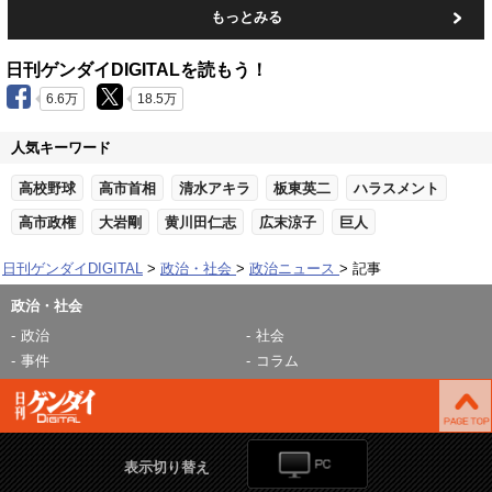
もっとみる
日刊ゲンダイDIGITALを読もう！
6.6万
18.5万
人気キーワード
高校野球
高市首相
清水アキラ
板東英二
ハラスメント
高市政権
大岩剛
黄川田仁志
広末涼子
巨人
日刊ゲンダイDIGITAL
政治・社会
政治ニュース
記事
政治・社会
政治
社会
事件
コラム
表示切り替え