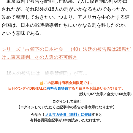
東京裁判で被告を断罪した結果、7人に絞首刑の判決が出
されたが、それ以外の18人の刑がいかなるものであったか、
改めて整理しておきたい。つまり、アメリカを中心とする連
合国は、日本の戦時指導者たちにいかなる刑を科したのか、
という意味である。
シリーズ「占領下の日本社会」（40）法廷の被告席は28席だ
け…東京裁判、その人選の不可解さ
16人の被告には「終身禁錮刑」が言…
この記事は有料会員限定です。
日刊ゲンダイDIGITALに
有料会員登録
すると続きをお読みいただけます。
(残り1,027文字／全文1,168文字)
ログインして読む
【ログインしていただくと記事中の広告が非表示になります】
今なら！
メルマガ会員（無料）に登録
すると
有料会員限定記事が3本お読みいただけます。