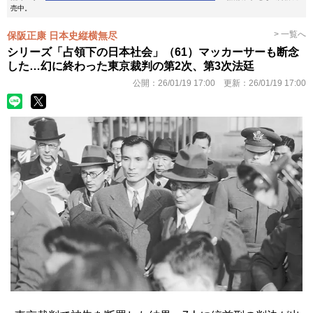
売中。
> 一覧へ
保阪正康 日本史縦横無尽
シリーズ「占領下の日本社会」（61）マッカーサーも断念
した…幻に終わった東京裁判の第2次、第3次法廷
公開：
26/01/19 17:00
更新：
26/01/19 17:00