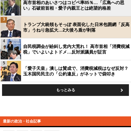
高市首相のあいさつはコピペ率85％…「広島への思
い」石破前首相・愛子内親王とは絶望的格差
3
トランプ大統領もそっぽ 表面化した日米包囲網「反高
市」うねり急拡大…2大後ろ盾が剥落
4
自民税調会が紛糾し党内大荒れ！ 高市首相「消費税減
税」でいよいよトドメ…反対派議員が証言
5
「愛子天皇」潰しは賛成で、消費税減税はなぜ反対？
玉木国民民主の「公約違反」がネットで袋叩き
もっとみる
最新の政治・社会記事