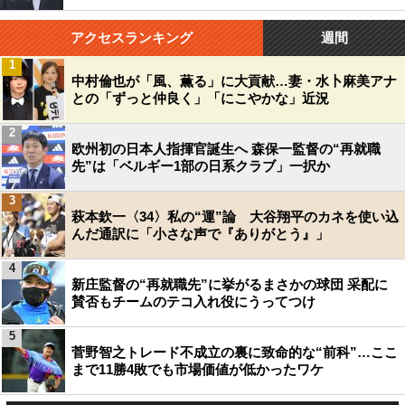
アクセスランキング
週間
1
中村倫也が「風、薫る」に大貢献…妻・水卜麻美アナ
との「ずっと仲良く」「にこやかな」近況
2
欧州初の日本人指揮官誕生へ 森保一監督の“再就職
先”は「ベルギー1部の日系クラブ」一択か
3
萩本欽一〈34〉私の“運”論 大谷翔平のカネを使い込
んだ通訳に「小さな声で『ありがとう』」
4
新庄監督の“再就職先”に挙がるまさかの球団 采配に
賛否もチームのテコ入れ役にうってつけ
5
菅野智之トレード不成立の裏に致命的な“前科”…ここ
まで11勝4敗でも市場価値が低かったワケ