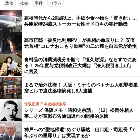
政治
社会
事件
コラム
高校時代から20回以上、手紙や食べ物を「置き配」…
兵庫尼崎24歳ストーカー女性オドロキの犯行動機
高市官邸「被災地利用PV」が首相の命取りに？ 安倍
元首相“コロナおこもり動画”の二の舞を自民党が危惧
食料品の消費減税分を賄う「恒久財源」ならすでにあ
る！ 25年度与党税制改正大綱は「法人税引き上げ」
に言及
まるで治外法権！ 大阪・ミナミのベトナム人犯罪者巣
窟ビルで違法薬物摘発し8人逮捕
保阪正康 日本史縦横無尽
シリーズ 保阪メモ「昭和史余話」（12）松岡外相人
事こそが宣戦布告通知遅れの間接的原因
神戸への“聖地帰還”めぐり騒然…山口組・司組長「7
年ぶりの里帰り」は実現するか