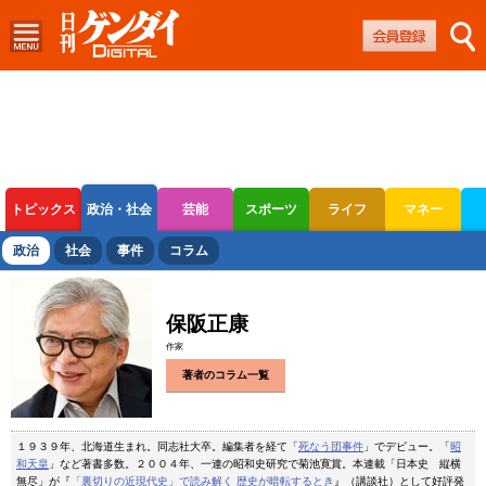
トピックス
政治・社会
芸能
スポーツ
ライフ
マネー
ボートレース
競輪
オートレース
政治
社会
事件
コラム
保阪正康
作家
著者のコラム一覧
１９３９年、北海道生まれ。同志社大卒。編集者を経て「
死なう団事件
」でデビュー。「
昭
和天皇
」など著書多数。２００４年、一連の昭和史研究で菊池寛賞。本連載「日本史 縦横
無尽」が『
「裏切りの近現代史」で読み解く 歴史が暗転するとき
』（講談社）として好評発