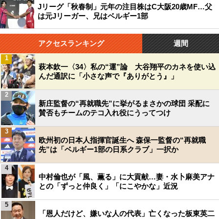
Jリーグ「秋春制」元年の注目株はC大阪20歳MF…父
は元Jリーガー、兄はベルギー1部
アクセスランキング
週間
1
萩本欽一〈34〉私の“運”論 大谷翔平のカネを使い込
んだ通訳に「小さな声で『ありがとう』」
2
新庄監督の“再就職先”に挙がるまさかの球団 采配に
賛否もチームのテコ入れ役にうってつけ
3
欧州初の日本人指揮官誕生へ 森保一監督の“再就職
先”は「ベルギー1部の日系クラブ」一択か
4
中村倫也が「風、薫る」に大貢献…妻・水卜麻美アナ
との「ずっと仲良く」「にこやかな」近況
5
「恩人だけど、嫌いな人の代表」亡くなった板東英二