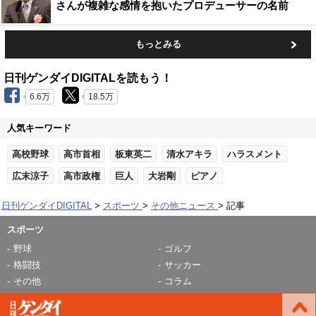
さんが複雑な感情を抱いたプロデューサーの名前
もっとみる
日刊ゲンダイDIGITALを読もう！
6.6万
18.5万
人気キーワード
高校野球
高市首相
板東英二
清水アキラ
ハラスメント
広末涼子
高市政権
巨人
大岩剛
ピアノ
日刊ゲンダイDIGITAL
スポーツ
その他ニュース
記事
スポーツ
野球
ゴルフ
格闘技
サッカー
その他
コラム