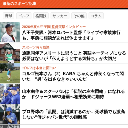
最新のスポーツ記事
野球
ゴルフ
格闘技
サッカー
その他
コラム
2026年夏の甲子園 監督突撃インタビュー
八王子実践・河本ロバート監督「ライブや家族旅行
も、事前に相談があれば休ませます」
スポーツ時々放談
通訳同伴アスリートに思うこと 英語ネーティブになる
必要はないが「伝えようとする気持ち」が大切だ
ゴルフは本当に面白い！
ゴルゴ松本さん（2）KABA.ちゃんと仲良くなって閃
いた “男”を出さなきゃいいんだ
山本由伸＆スクーバルは「伝説の左右両輪」になれる
か…ドジャースWS3連覇へ相乗効果に期待
プロ野球の「乱闘」は消滅するのか…死球禍でも激高
しない“侍ジャパン世代”の距離感