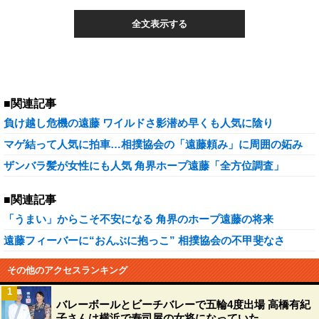
全文表示する
■関連記事
負け越し危機の遠藤 ワイルドさ影潜め早くも人気に陰り
マゲ結って人気に拍車…相撲協会の「遠藤頼み」に周囲の妬み
ザンバラ髪が女性にも人気 角界ホープ遠藤「全方位調査」
■関連記事
「うまい」からこそ不安になる 角界のホープ遠藤の将来
遠藤フィーバーに“おんぶに抱っこ” 相撲協会の不甲斐なさ
その他のアクセスランキング
1
バレーボールとビーチバレーで五輪4度出場 高橋有紀
子さんは横浜で寿司屋の女将になっていた