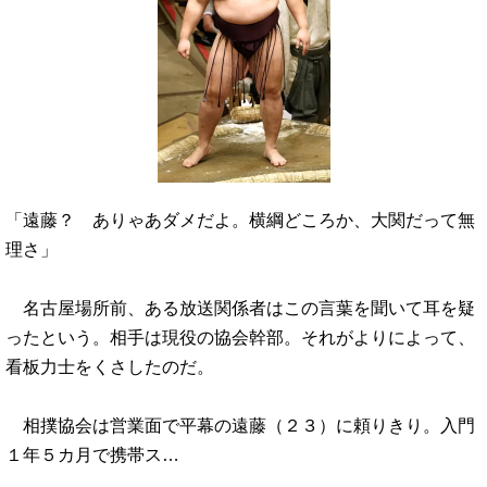
「遠藤？ ありゃあダメだよ。横綱どころか、大関だって無
理さ」
名古屋場所前、ある放送関係者はこの言葉を聞いて耳を疑
ったという。相手は現役の協会幹部。それがよりによって、
看板力士をくさしたのだ。
相撲協会は営業面で平幕の遠藤（２３）に頼りきり。入門
１年５カ月で携帯ス…