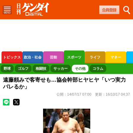
トピックス
政治・社会
芸能
スポーツ
ライフ
マネー
ボートレース
競輪
オートレース
野球
ゴルフ
格闘技
サッカー
その他
コラム
遠藤頼みで客寄せも…協会幹部ヒヤヒヤ「いつ実力
バレるか」
公開：
14/07/17 07:00
更新：
16/10/17 04:37