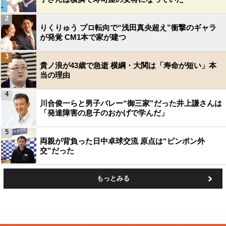
2
りくりゅう プロ転向で“浅田真央超え”衝撃のギャラ
が発覚 CM1本で家が建つ
3
貴ノ浪が43歳で急逝 横綱・大関は「寿命が短い」本
当の理由
4
川合俊一らと男子バレー“御三家”だった井上謙さんは
「発達障害の息子のおかげで学んだ」
5
両親が背負った日中卓球交流 原点は“ピンポン外
交”だった
もっとみる