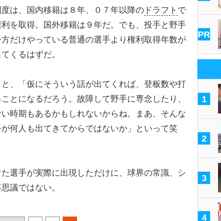
制度は、国内移籍は８年、０７年以降の
ドラフト
で
権利を取得。国外移籍は９年だ。でも、投手と野手
PR
一方だけやっている普通の選手より権利取得年数が
出てくるはずだ。
と、「仮にそういう話が出てくれば、登板数や打
ることになるだろう。故障して野手に専念したり、
1
ない時期もあるかもしれないからね。まあ、そんな
手が何人も出てきてからではないか」といって笑
2
た選手が実際に出現しただけに、球界の常識、シ
3
不思議ではない。
4