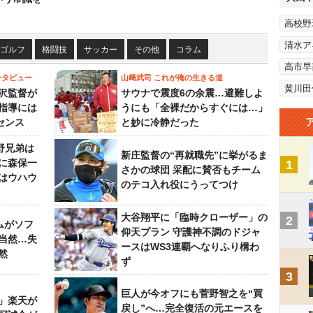
高校野
清水ア
ゴルフ
格闘技
サッカー
その他
コラム
高市早
ンタビュー
山﨑武司 これが俺の生きる道
黄川田
沢監督が
サウナで震度6の余震…避難しよ
指導には
うにも「全裸だからすぐには…」
センス
と妙に冷静だった
野兄弟は
新庄監督の“再就職先”に挙がるま
らに森保一
1
さかの球団 采配に賛否もチーム
はウハウ
のテコ入れ役にうってつけ
大谷翔平に「臨時クローザー」の
2
ムがソフ
仰天プラン 守護神不調のドジャ
当然…失
ースはWS3連覇へなりふり構わ
然
ず
3
巨人が今オフにも菅野智之を“買
」楽天が
戻し”へ…完全復活の元エースを