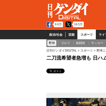
6.6万
18.5万
政治/社会
芸能
スポーツ
ライ
野球
ゴルフ
格闘技
サッカー
日刊ゲンダイDIGITAL
スポーツ
野球ニ
二刀流希望者急増も 日ハ