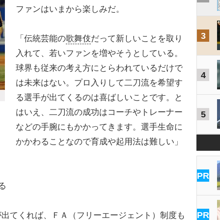
ファンはいまから楽しみだ。
3
「伝統芸能の
歌舞伎
だって新しいことを取り
入れて、若いファンを増やそうとしている。
球界も従来の考え方にとらわれているだけで
4
は未来はない。プロ入りして二刀流を希望す
る選手が出てくるのは喜ばしいことです。と
はいえ、二刀流の成功はコーチやトレーナー
5
などの手腕にもかかってきます。選手生命に
かかわることなので育成や起用法は難しい」
PR
る
PR
出てくれば、ＦＡ（フリーエージェント）制度も