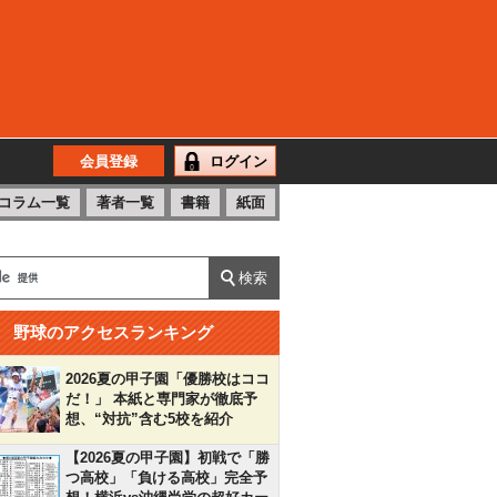
会員登録
ログイン
コラム一覧
著者一覧
書籍
紙面
野球のアクセスランキング
2026夏の甲子園「優勝校はココ
だ！」 本紙と専門家が徹底予
想、“対抗”含む5校を紹介
【2026夏の甲子園】初戦で「勝
つ高校」「負ける高校」完全予