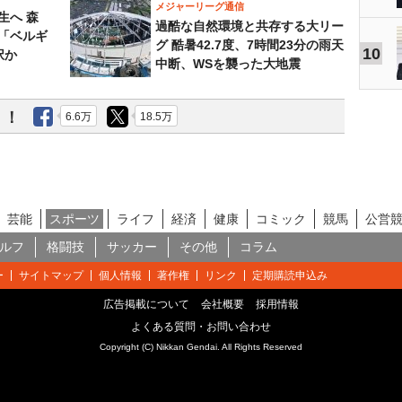
メジャーリーグ通信
生へ 森
過酷な自然環境と共存する大リー
は「ベルギ
グ 酷暑42.7度、7時間23分の雨天
10
択か
中断、WSを襲った大地震
う！
6.6万
18.5万
芸能
スポーツ
ライフ
経済
健康
コミック
競馬
公営
ルフ
格闘技
サッカー
その他
コラム
ー
サイトマップ
個人情報
著作権
リンク
定期購読申込み
広告掲載について
会社概要
採用情報
よくある質問・お問い合わせ
Copyright (C) Nikkan Gendai. All Rights Reserved