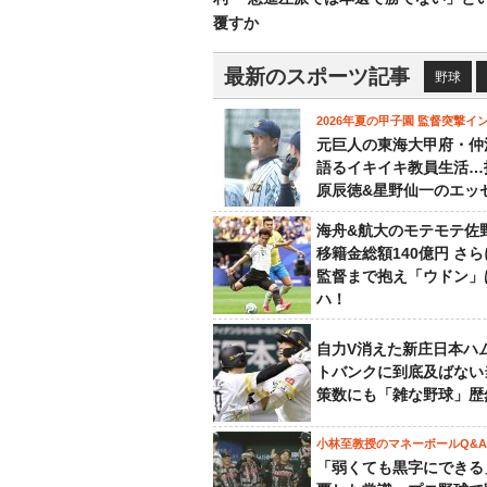
覆すか
最新のスポーツ記事
野球
2026年夏の甲子園 監督突撃イ
元巨人の東海大甲府・仲
語るイキイキ教員生活…
原辰徳&星野仙一のエッ
海舟&航大のモテモテ佐
移籍金総額140億円 さ
監督まで抱え「ウドン」
ハ！
自力V消えた新庄日本ハ
トバンクに到底及ばない
策数にも「雑な野球」歴
小林至教授のマネーボールQ&A
「弱くても黒字にできる