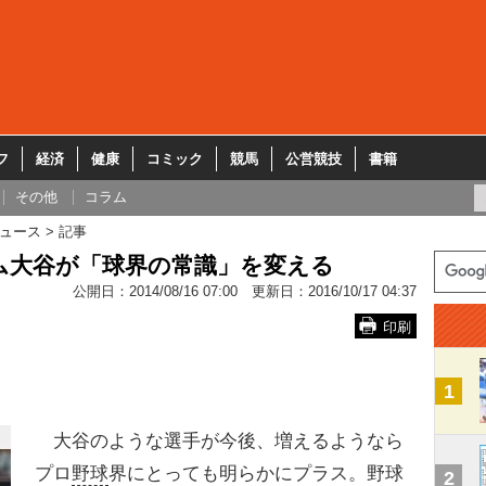
フ
経済
健康
コミック
競馬
公営競技
書籍
その他
コラム
ュース
記事
ム大谷が「球界の常識」を変える
公開日：
2014/08/16 07:00
更新日：
2016/10/17 04:37
印刷
1
大谷のような選手が今後、増えるようなら
プロ
野球
界にとっても明らかにプラス。野球
2