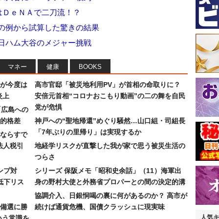
年はＤｅＮＡで二刀流！？
ルの例から試算した驚きの結果
る日ハム大谷のメジャー挑戦
マネー
健康
BOOKS
が今度は
高市官邸「被災地利用PV」が首相の命取りに？
炎上
安倍元首相“コロナおこもり動画”の二の舞を自民
党が危惧
「広島への
的格差
神戸への“聖地帰還”めぐり騒然…山口組・司組長
「7年ぶりの里帰り」は実現するか
ならすで
法人税引
地経学リスクが直撃した我が家で思う被災生活の
つらさ
ンプ対
シリーズ 保阪メモ「昭和史余話」（11）海軍出
低下リス
身の野村大使と外務省プロパーとの間の決定的溝
協調介入、日銀恫喝の裏に何があるのか？ 高市が
備選に勝
続けば通貨危機、国債クラッシュに現実味
人気
いう常識を