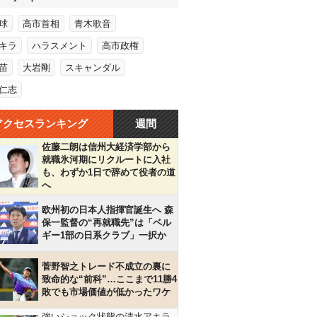
球
高市首相
青木歌音
キラ
ハラスメント
高市政権
苗
大岩剛
スキャンダル
仁志
アクセスランキング
週間
佐藤二朗は信州大経済学部から
就職氷河期にリクルートに入社
も、わずか1日で辞めて役者の道
へ
欧州初の日本人指揮官誕生へ 森
保一監督の“再就職先”は「ベル
ギー1部の日系クラブ」一択か
菅野智之トレード不成立の裏に
致命的な“前科”…ここまで11勝4
敗でも市場価値が低かったワケ
強いショック状態の清水アキラ