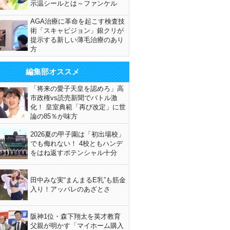
示温シールとは～ファンケル
AGA治療に革命を起こす検査技
術「スキャビジョン」銀クリが
提示する新しい薄毛治療のあり
方
編集部オススメ
「将来の愛子天皇を認めろ」高
市政権vs読売新聞でバトル激
化！ 皇室典範「再び改定」に世
論の85％が味方
2026夏の甲子園は「初出場校」
でも侮れない！ 4校ともハンデ
をはね返すポテンシャル十分
田中みな実“まんまるE乳”も筋金
入り！アッパレのあざとさ
阪神1位・森下翔太を英才教育
父親が明かす「マイホーム購入