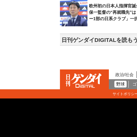
欧州初の日本人指揮官誕
保一監督の“再就職先”
ー1部の日系クラブ」一
日刊ゲンダイDIGITALを読も
政治/社会
野球
ゴ
サイトポリシ