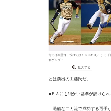
打てば本塁打、投げては１６０キロ／（Ｃ）日
刊ゲンダイ
拡大する
とは前出の工藤氏だ。
■ＦＡにも細かい基準が設けられ
過酷な二刀流で成功する選手が