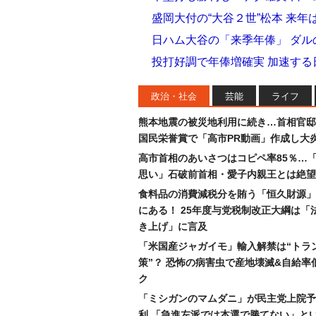
盛岡大付の“大谷２世”松本 来
日ハム大谷の「来季年俸」 ダ
投打好調で年俸増確実 加速す
政治・社会
芸能
ライフ
熊本地震の被災地利用に続き…首相官邸
国民栄誉賞で「高市PR動画」作成し大
高市首相のあいさつはコピペ率85％…
思い」石破前首相・愛子内親王とは絶望
食料品の消費減税分を賄う「恒久財源」
にある！ 25年度与党税制改正大綱は「
き上げ」に言及
「米国産ジャガイモ」輸入解禁は“トラ
策”？ 恐怖の病害虫で産地壊滅&自給率
ク
「ミシガンのマムダニ」が民主党上院予
利 「急進左派では本選で勝てない」と