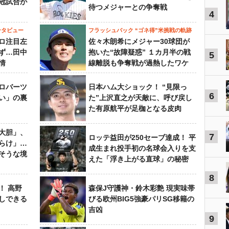
冠試合が
待つメジャーとの争奪戦
4
ンタビュー
フラッシュバック “ゴネ得”米挑戦の軌跡
ロ注目左
佐々木朗希にメジャー30球団が
ず…田中
抱いた“故障疑惑” １カ月半の戦
5
情
線離脱も争奪戦が過熱したワケ
ロバーツ
日本ハム大ショック！ “見限っ
6
い」の裏
た”上沢直之が天敵に、呼び戻し
た有原航平が足枷となる皮肉
大胆」、
7
ロッテ益田が250セーブ達成！ 平
らけ」…
成生まれ投手初の名球会入りを支
そうな境
えた「浮き上がる直球」の秘密
8
！ 高野
森保J守護神・鈴木彩艶 現実味帯
しできる
びる欧州BIG5強豪パリSG移籍の
吉凶
9