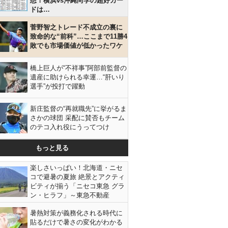
想！横浜vs沖縄尚学の超好カー
ドは…
菅野智之トレード不成立の裏に
致命的な“前科”…ここまで11勝4
敗でも市場価値が低かったワケ
橋上巨人が“不祥事”阿部前監督の
遺産に助けられる幸運…“肝いり
選手”が投打で躍動
新庄監督の“再就職先”に挙がるま
さかの球団 采配に賛否もチーム
のテコ入れ役にうってつけ
もっと見る
楽しさいっぱい！北海道・ニセ
コで避暑の夏旅 絶景とアクティ
ビティが揃う「ニセコ東急 グラ
ン・ヒラフ」～東急不動産
暑熱対策が義務化される時代に
貼るだけで暑さの変化がわかる