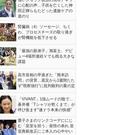
に心配の声…子供を亡くした神
田正輝らもたどった遺族ケアの
道のり
腎臓病（4）ソーセージ、ちく
わ、プロセスチーズの取り過ぎ
が腎機能を低下させる
「最強の新弟子」旭富士、デビ
ュー4場所連続Ｖでも残る大きな
課題
高市首相の早過ぎた「熊本訪
問」の背景…震災から1週間たた
ず“視察強行”に批判殺到の案の定
「VIVANT」1強ムードの陰で…
蒼井優「Tシャツが乾くまで」が
呼び覚ます"連ドラ本来の快感"
愛子さまのリンクコーデににじ
む「皇室を担う」覚悟の表れ 皇
室典範改正にご本人の心中やい