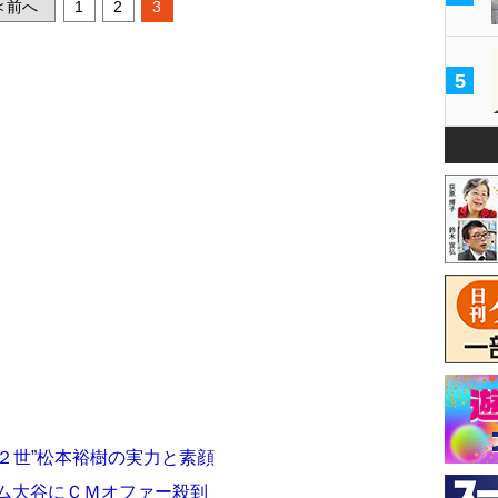
前へ
1
2
3
<
5
２世”松本裕樹の実力と素顔
ハム大谷にＣＭオファー殺到