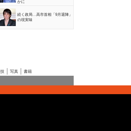
かに
続く政局…高市首相「9月退陣」
の現実味
競技
写真
書籍