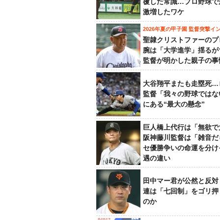
覆した常識…プロ野球で
激増したワケ
2026年夏の甲子園 監督突撃イ
聖隷クリストファーのプ
腕は「大学進学」揺るが
監督が明かした親子の事
大谷翔平またも走塁死…
監督「我々の野球ではな
にある“最大の懸念”
巨人橋上代行は「無欲で
阪神藤川監督は「雑音だ
セ優勝争いの命運を分け
遇の違い
田中マー君が公然と反対
連は「七回制」をゴリ押
のか