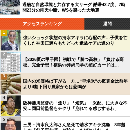
過酷な自然環境と共存する大リーグ 酷暑42.7度、7時
間23分の雨天中断、WSを襲った大地震
アクセスランキング
週間
1
強いショック状態の清水アキラに心配の声…子供を亡
くした神田正輝らもたどった遺族ケアの道のり
2
【2026夏の甲子園】初戦で「勝つ高校」「負ける高
校」完全予想！横浜vs沖縄尚学の超好カードは…
3
国内の米価格は下がる一方…“早場米”の概算金は前年
より4割下回り農家からは悲鳴が
4
阪神藤川監督の「焦り」「短気」「采配」に大きな不
安…岡田前監督もチクリ「崩れてる感じするわ」
5
三男・清水良太郎さん急死で清水アキラ沈痛…8年越