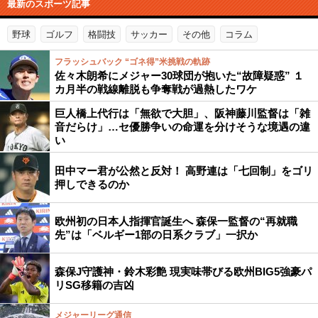
最新のスポーツ記事
野球
ゴルフ
格闘技
サッカー
その他
コラム
フラッシュバック “ゴネ得”米挑戦の軌跡
佐々木朗希にメジャー30球団が抱いた“故障疑惑” １
カ月半の戦線離脱も争奪戦が過熱したワケ
巨人橋上代行は「無欲で大胆」、阪神藤川監督は「雑
音だらけ」…セ優勝争いの命運を分けそうな境遇の違
い
田中マー君が公然と反対！ 高野連は「七回制」をゴリ
押しできるのか
欧州初の日本人指揮官誕生へ 森保一監督の“再就職
先”は「ベルギー1部の日系クラブ」一択か
森保J守護神・鈴木彩艶 現実味帯びる欧州BIG5強豪パ
リSG移籍の吉凶
メジャーリーグ通信