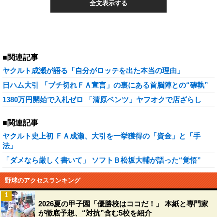
全文表示する
■関連記事
ヤクルト成瀬が語る「自分がロッテを出た本当の理由」
日ハム大引 「ブチ切れＦＡ宣言」の裏にある首脳陣との“確執”
1380万円開始で入札ゼロ 「清原ベンツ」ヤフオクで店ざらし
■関連記事
ヤクルト史上初 ＦＡ成瀬、大引を一挙獲得の「資金」と「手
法」
「ダメなら厳しく書いて」 ソフトＢ松坂大輔が語った“覚悟”
野球のアクセスランキング
1
2026夏の甲子園「優勝校はココだ！」 本紙と専門家
が徹底予想、“対抗”含む5校を紹介