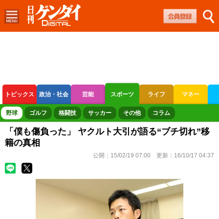
トピックス
政治・社会
芸能
スポーツ
ライフ
マネー
ボートレース
競輪
オートレース
野球
ゴルフ
格闘技
サッカー
その他
コラム
「僕も傷負った」 ヤクルト大引が語る“ブチ切れ”移
籍の真相
公開：
15/02/19 07:00
更新：
16/10/17 04:37