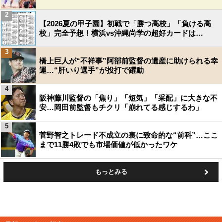
2
【2026夏の甲子園】初戦で「勝つ高校」「負ける高
校」完全予想！横浜vs沖縄尚学の超好カードは…
3
橋上巨人が“不祥事”阿部前監督の遺産に助けられる幸
運…“肝いり選手”が投打で躍動
4
阪神藤川監督の「焦り」「短気」「采配」に大きな不
安…岡田前監督もチクリ「崩れてる感じするわ」
5
菅野智之トレード不成立の裏に致命的な“前科”…ここ
まで11勝4敗でも市場価値が低かったワケ
もっとみる