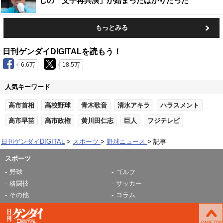
しの「父子再共演」が始まったばかりだった
もっとみる
日刊ゲンダイDIGITALを読もう！
6.6万
18.5万
人気キーワード
高市首相
高校野球
青木歌音
清水アキラ
ハラスメント
高市早苗
高市政権
黄川田仁志
巨人
フジテレビ
日刊ゲンダイDIGITAL
スポーツ
野球ニュース
記事
スポーツ
野球
ゴルフ
格闘技
サッカー
その他
コラム