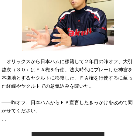
オリックスから日本ハムに移籍して２年目の昨オフ、大引
啓次（３０）はＦＡ権を行使。法大時代にプレーした神宮を
本拠地とするヤクルトに移籍した。ＦＡ権を行使するに至っ
た経緯やヤクルトでの意気込みを聞いた。
――昨オフ、日本ハムからＦＡ宣言したきっかけを改めて聞
かせてください。
…