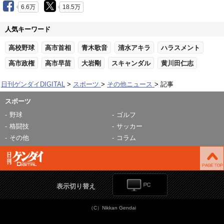
6.6万
18.5万
人気キーワード
高校野球
高市首相
青木歌音
清水アキラ
ハラスメント
高市政権
高市早苗
大岩剛
スキャンダル
黄川田仁志
日刊ゲンダイDIGITAL
スポーツ
その他ニュース
記事
スポーツ
野球
ゴルフ
格闘技
サッカー
その他
コラム
表示切り替え
（C）Nikkan Gendai