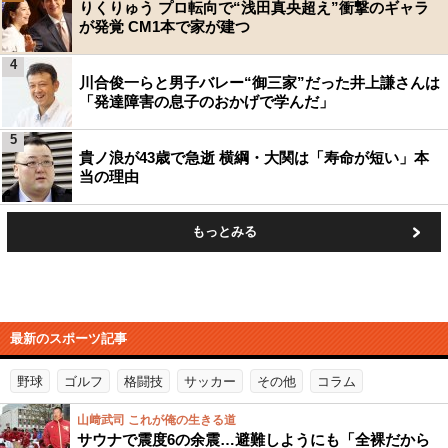
りくりゅう プロ転向で“浅田真央超え”衝撃のギャラ
が発覚 CM1本で家が建つ
4
川合俊一らと男子バレー“御三家”だった井上謙さんは
「発達障害の息子のおかげで学んだ」
5
貴ノ浪が43歳で急逝 横綱・大関は「寿命が短い」本
当の理由
もっとみる
最新のスポーツ記事
野球
ゴルフ
格闘技
サッカー
その他
コラム
山﨑武司 これが俺の生きる道
サウナで震度6の余震…避難しようにも「全裸だから