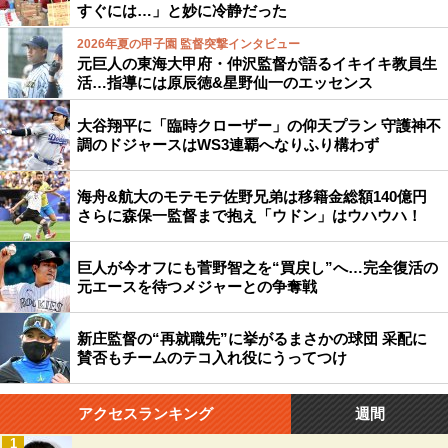
すぐには…」と妙に冷静だった
2026年夏の甲子園 監督突撃インタビュー
元巨人の東海大甲府・仲沢監督が語るイキイキ教員生
活…指導には原辰徳&星野仙一のエッセンス
大谷翔平に「臨時クローザー」の仰天プラン 守護神不
調のドジャースはWS3連覇へなりふり構わず
海舟&航大のモテモテ佐野兄弟は移籍金総額140億円
さらに森保一監督まで抱え「ウドン」はウハウハ！
巨人が今オフにも菅野智之を“買戻し”へ…完全復活の
元エースを待つメジャーとの争奪戦
新庄監督の“再就職先”に挙がるまさかの球団 采配に
賛否もチームのテコ入れ役にうってつけ
アクセスランキング
週間
1