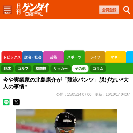
トピックス
政治・社会
芸能
スポーツ
ライフ
マネー
ボートレース
競輪
オートレース
野球
ゴルフ
格闘技
サッカー
その他
コラム
今や実業家の北島康介が「競泳パンツ」脱げない“大
人の事情”
公開：
15/05/24 07:00
更新：
16/10/17 04:37