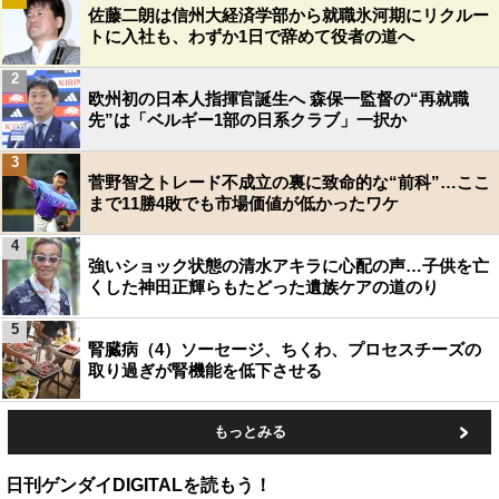
佐藤二朗は信州大経済学部から就職氷河期にリクルー
トに入社も、わずか1日で辞めて役者の道へ
2
欧州初の日本人指揮官誕生へ 森保一監督の“再就職
先”は「ベルギー1部の日系クラブ」一択か
3
菅野智之トレード不成立の裏に致命的な“前科”…ここ
まで11勝4敗でも市場価値が低かったワケ
4
強いショック状態の清水アキラに心配の声…子供を亡
くした神田正輝らもたどった遺族ケアの道のり
5
腎臓病（4）ソーセージ、ちくわ、プロセスチーズの
取り過ぎが腎機能を低下させる
もっとみる
日刊ゲンダイDIGITALを読もう！