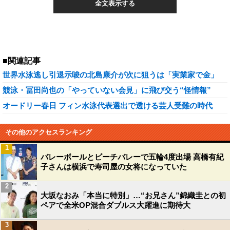
全文表示する
■関連記事
世界水泳逃し引退示唆の北島康介が次に狙うは「実業家で金」
競泳・冨田尚也の「やっていない会見」に飛び交う“怪情報”
オードリー春日 フィン水泳代表選出で透ける芸人受難の時代
その他のアクセスランキング
1
バレーボールとビーチバレーで五輪4度出場 高橋有紀
子さんは横浜で寿司屋の女将になっていた
2
大坂なおみ「本当に特別」…“お兄さん”錦織圭との初
ペアで全米OP混合ダブルス大躍進に期待大
3