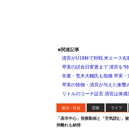
■関連記事
清宮がU18杯で対戦 米エース右
早実の試合日変更まで 清宮を“
先輩・荒木大輔氏も指摘 早実
早実の怪物・清宮が与えた衝撃の
リトルのコーチ証言 清宮は体感
政治・社会
芸能
ライフ
「高市中心」視察動画と「空気読む」被
持離れも納得