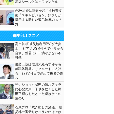
示温シールとは～ファンケル
AGA治療に革命を起こす検査技
術「スキャビジョン」銀クリが
提示する新しい薄毛治療のあり
方
編集部オススメ
高市首相“被災地利用PV”が大炎
上！ ピアノBGM付きでヘリから
合掌、酷暑に汗一滴かかない不
可解
佐藤二朗は信州大経済学部から
就職氷河期にリクルートに入社
も、わずか1日で辞めて役者の道
へ
強いショック状態の清水アキラ
に心配の声…子供を亡くした神
田正輝らもたどった遺族ケアの
道のり
石原プロ「炊き出しの流儀」 被
災地一番乗りがエラいわけでは