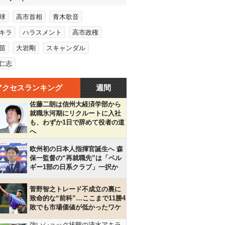
球
高市首相
青木歌音
キラ
ハラスメント
高市政権
苗
大岩剛
スキャンダル
仁志
アクセスランキング
週間
佐藤二朗は信州大経済学部から
就職氷河期にリクルートに入社
も、わずか1日で辞めて役者の道
へ
欧州初の日本人指揮官誕生へ 森
保一監督の“再就職先”は「ベル
ギー1部の日系クラブ」一択か
菅野智之トレード不成立の裏に
致命的な“前科”…ここまで11勝4
敗でも市場価値が低かったワケ
強いショック状態の清水アキラ