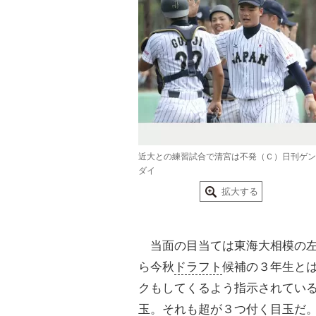
近大との練習試合で清宮は不発（Ｃ）日刊ゲン
ダイ
拡大する
当面の目当ては東海大相模の左
ら今秋
ドラフト
候補の３年生と
クもしてくるよう指示されてい
玉。それも超が３つ付く目玉だ