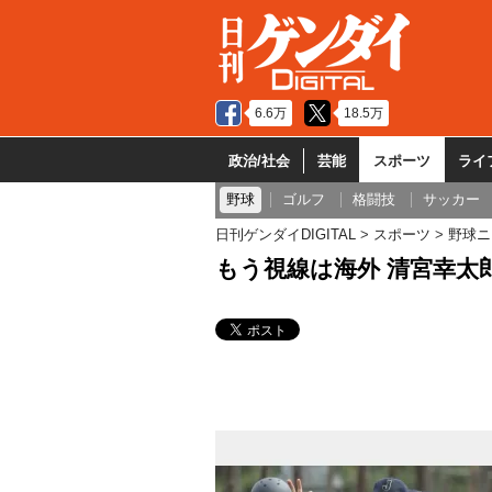
6.6万
18.5万
政治/社会
芸能
スポーツ
ライ
野球
ゴルフ
格闘技
サッカー
日刊ゲンダイDIGITAL
スポーツ
野球ニ
もう視線は海外 清宮幸太