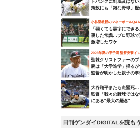
トバンクに到底及ばない
策数にも「雑な野球」歴
小林至教授のマネーボールQ&A
「弱くても黒字にできる
覆した常識…プロ野球で
激増したワケ
2026年夏の甲子園 監督突撃イ
聖隷クリストファーのプ
腕は「大学進学」揺るが
監督が明かした親子の事
大谷翔平またも走塁死…
監督「我々の野球ではな
にある“最大の懸念”
日刊ゲンダイDIGITALを読も