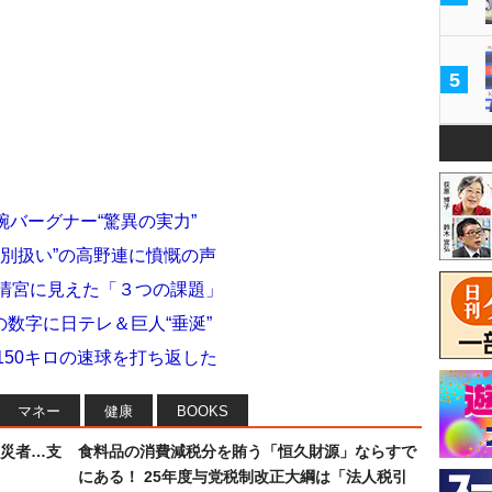
5
腕バーグナー“驚異の実力”
特別扱い”の高野連に憤慨の声
・清宮に見えた「３つの課題」
数字に日テレ＆巨人“垂涎”
150キロの速球を打ち返した
マネー
健康
BOOKS
災者…支
食料品の消費減税分を賄う「恒久財源」ならすで
にある！ 25年度与党税制改正大綱は「法人税引