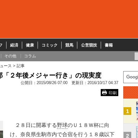
フ
経済
健康
コミック
競馬
公営競技
書籍
その他
コラム
ュース
記事
郎「２年後メジャー行き」の現実度
公開日：
2015/08/26 07:00
更新日：
2016/10/17 04:37
印刷
1
２８日に開幕する
野球
のＵ１８Ｗ杯に向
け、奈良県生駒市内で合宿を行う１８歳以下
2