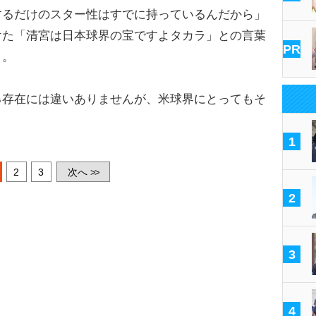
するだけのスター性はすでに持っているんだから」
けた「清宮は日本球界の宝ですよタカラ」との言葉
PR
う。
る存在には違いありませんが、米球界にとってもそ
」
1
2
3
次へ
>>
2
3
4