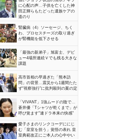
に心配の声…子供を亡くした神
田正輝らもたどった遺族ケアの
道のり
腎臓病（4）ソーセージ、ちく
わ、プロセスチーズの取り過ぎ
が腎機能を低下させる
「最強の新弟子」旭富士、デビ
ュー4場所連続Ｖでも残る大きな
課題
高市首相の早過ぎた「熊本訪
問」の背景…震災から1週間たた
ず“視察強行”に批判殺到の案の定
「VIVANT」1強ムードの陰で…
蒼井優「Tシャツが乾くまで」が
呼び覚ます"連ドラ本来の快感"
愛子さまのリンクコーデににじ
む「皇室を担う」覚悟の表れ 皇
室典範改正にご本人の心中やい