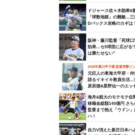
ドジャース佐々木朗希6
「球数地獄」の難敵…三
Dバックス攻略のカギは
阪神・藤川監督「死球口
効果…セ5球団に広がる
は勝たせない”
2026年夏の甲子園 監督突撃イ
元巨人の東海大甲府・仲
語るイキイキ教員生活…
原辰徳&星野仙一のエッ
海舟&航大のモテモテ佐
移籍金総額140億円 さ
監督まで抱え「ウドン」
ハ！
自力V消えた新庄日本ハ