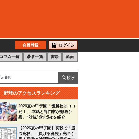
会員登録
ログイン
コラム一覧
著者一覧
書籍
紙面
野球のアクセスランキング
2026夏の甲子園「優勝校はココ
だ！」 本紙と専門家が徹底予
想、“対抗”含む5校を紹介
【2026夏の甲子園】初戦で「勝
つ高校」「負ける高校」完全予