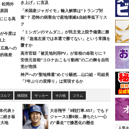
き上げ」に言及
）松岡外
原因
「米国産ジャガイモ」輸入解禁は“トランプ対
策”？ 恐怖の病害虫で産地壊滅&自給率低下リス
みにじる高
ク
「ミシガンのマムダニ」が民主党上院予備選に勝
が今度は
利 「急進左派では本選で勝てない」という常識を
炎上
覆すか
「広島への
高市官邸「被災地利用PV」が首相の命取りに？
的格差
安倍元首相“コロナおこもり動画”の二の舞を自民
党が危惧
神戸への“聖地帰還”めぐり騒然…山口組・司組長
「7年ぶりの里帰り」は実現するか
ゴルフ
格闘技
サッカー
その他
コラム
本代表ト
大谷翔平「9戦打率.457」でもド
に続き板
ジャース1勝8敗…勝ちたい一心
田大地
の“暴走”で膝悪化の懸念
人気