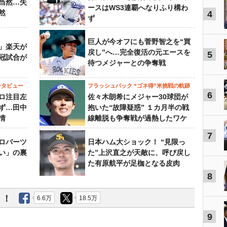
当然…失
ースはWS3連覇へなりふり構わ
然
4
ず
巨人が今オフにも菅野智之を“買
」楽天が
戻し”へ…完全復活の元エースを
5
冠試合が
待つメジャーとの争奪戦
ンタビュー
フラッシュバック “ゴネ得”米挑戦の軌跡
6
ロ注目左
佐々木朗希にメジャー30球団が
ず…田中
抱いた“故障疑惑” １カ月半の戦
情
線離脱も争奪戦が過熱したワケ
7
ロバーツ
日本ハム大ショック！ “見限っ
い」の裏
た”上沢直之が天敵に、呼び戻し
た有原航平が足枷となる皮肉
8
う！
6.6万
18.5万
9