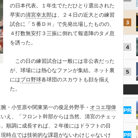
の日本代表。１年生でただひとり選出された
早実の
清宮幸太郎
は、２４日の近大との練習
3
試合に「５番ＤＨ」で先発出場したものの、
４打数無安打３三振に倒れて報道陣のタメ息
を誘った。
4
この日の練習試合は一般には非公表だった
が、球場には熱心なファンが集結。ネット裏
5
には
プロ野球
各球団のスカウトも顔を揃え
た。
腕・小笠原や関東第一の俊足外野手・
オコエ瑠偉
PR
はいえ、「フロント幹部からは当然、清宮のチェッ
る。順調に成長すれば、２年後にはドラフトの目
PR
。現時点では技術的な課題がないわけじゃないけ