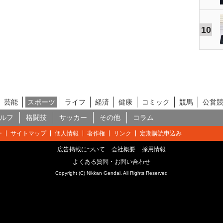
10
芸能
スポーツ
ライフ
経済
健康
コミック
競馬
公営
ルフ
格闘技
サッカー
その他
コラム
ー
サイトマップ
個人情報
著作権
リンク
定期購読申込み
広告掲載について
会社概要
採用情報
よくある質問・お問い合わせ
Copyright (C) Nikkan Gendai. All Rights Reserved