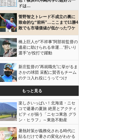
想！横浜vs沖縄尚学の超好カー
ドは…
菅野智之トレード不成立の裏に
致命的な“前科”…ここまで11勝4
敗でも市場価値が低かったワケ
橋上巨人が“不祥事”阿部前監督の
遺産に助けられる幸運…“肝いり
選手”が投打で躍動
新庄監督の“再就職先”に挙がるま
さかの球団 采配に賛否もチーム
のテコ入れ役にうってつけ
もっと見る
楽しさいっぱい！北海道・ニセ
コで避暑の夏旅 絶景とアクティ
ビティが揃う「ニセコ東急 グラ
ン・ヒラフ」～東急不動産
暑熱対策が義務化される時代に
貼るだけで暑さの変化がわかる