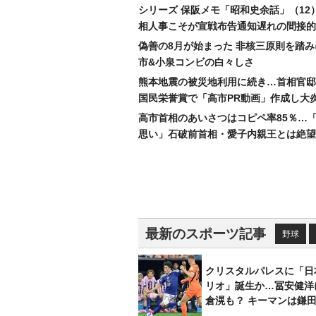
シリーズ 保阪メモ「昭和史余話」（12
相人事こそが宣戦布告通知遅れの間接的
偽善の8月が始まった 非核三原則を踏
市&小泉コンビの白々しさ
熊本地震の被災地利用に続き…首相官邸
国民栄誉賞で「高市PR動画」作成し大
高市首相のあいさつはコピペ率85％…
思い」石破前首相・愛子内親王とは絶望
最新のスポーツ記事
野球
クリスタルパレスに「日
リオ」誕生か…冨安健洋
倉滉も？ キーマンは鎌