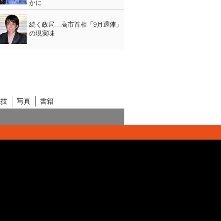
かに
続く政局…高市首相「9月退陣」
の現実味
競技
写真
書籍