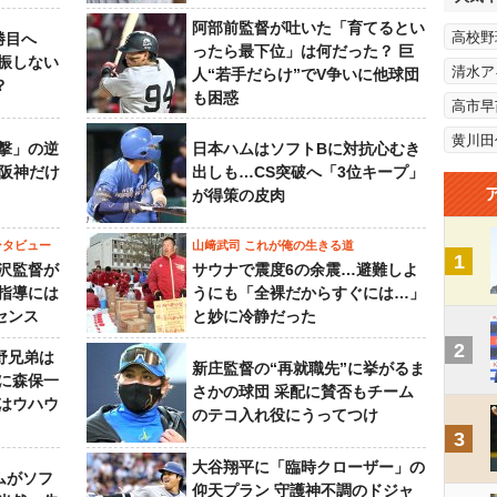
阿部前監督が吐いた「育てるとい
高校野
勝目へ
ったら最下位」は何だった？ 巨
振しない
清水ア
人“若手だらけ”でV争いに他球団
？
も困惑
高市早
黄川田
撃」の逆
日本ハムはソフトBに対抗心むき
“阪神だけ
出しも…CS突破へ「3位キープ」
が得策の皮肉
ンタビュー
山﨑武司 これが俺の生きる道
1
沢監督が
サウナで震度6の余震…避難しよ
指導には
うにも「全裸だからすぐには…」
センス
と妙に冷静だった
2
野兄弟は
新庄監督の“再就職先”に挙がるま
らに森保一
さかの球団 采配に賛否もチーム
はウハウ
のテコ入れ役にうってつけ
3
大谷翔平に「臨時クローザー」の
ムがソフ
仰天プラン 守護神不調のドジャ