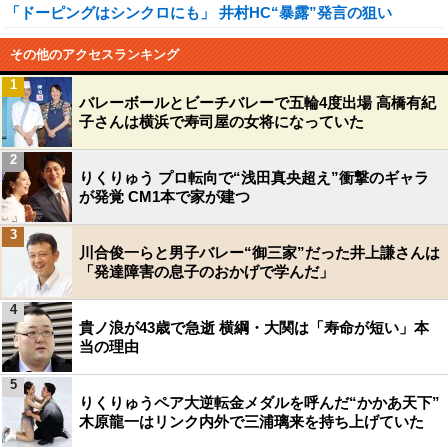
「ドーピングはシンクロにも」 井村HC“暴露”発言の狙い
その他のアクセスランキング
1
バレーボールとビーチバレーで五輪4度出場 高橋有紀
子さんは横浜で寿司屋の女将になっていた
2
りくりゅう プロ転向で“浅田真央超え”衝撃のギャラ
が発覚 CM1本で家が建つ
3
川合俊一らと男子バレー“御三家”だった井上謙さんは
「発達障害の息子のおかげで学んだ」
4
貴ノ浪が43歳で急逝 横綱・大関は「寿命が短い」本
当の理由
5
りくりゅうペア大逆転金メダルを呼んだ“かかあ天下”
木原龍一はリンク内外で三浦璃来を持ち上げていた