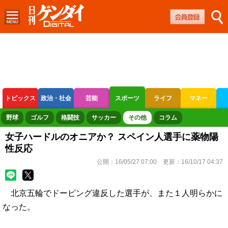
トピックス
政治・社会
芸能
スポーツ
ライフ
マネー
ボートレース
競輪
オートレース
野球
ゴルフ
格闘技
サッカー
その他
コラム
女子ハードルのオニアか？ スペイン人選手に薬物陽
性反応
公開：
16/05/27 07:00
更新：
16/10/17 04:37
北京五輪でドーピング違反した選手が、また１人明らかに
なった。