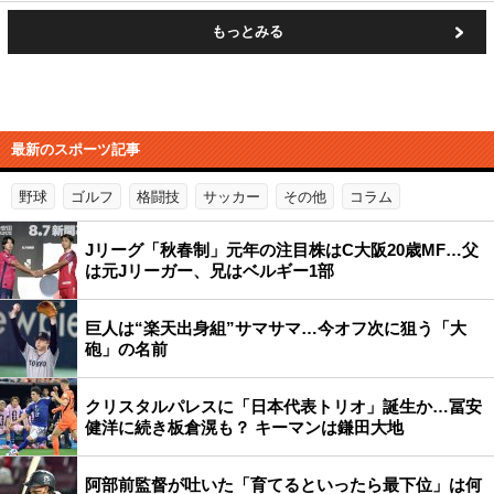
もっとみる
最新のスポーツ記事
野球
ゴルフ
格闘技
サッカー
その他
コラム
Jリーグ「秋春制」元年の注目株はC大阪20歳MF…父
は元Jリーガー、兄はベルギー1部
巨人は“楽天出身組”サマサマ…今オフ次に狙う「大
砲」の名前
クリスタルパレスに「日本代表トリオ」誕生か…冨安
健洋に続き板倉滉も？ キーマンは鎌田大地
阿部前監督が吐いた「育てるといったら最下位」は何