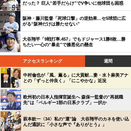
だった？ 巨人“若手だらけ”でV争いに他球団も困惑
阪神・藤川監督「死球口撃」の逆効果…セ5球団に広
がる“阪神だけは勝たせない”
大谷翔平「9戦打率.457」でもドジャース1勝8敗…勝
ちたい一心の“暴走”で膝悪化の懸念
アクセスランキング
週間
1
中村倫也が「風、薫る」に大貢献…妻・水卜麻美アナ
との「ずっと仲良く」「にこやかな」近況
2
欧州初の日本人指揮官誕生へ 森保一監督の“再就職
先”は「ベルギー1部の日系クラブ」一択か
3
萩本欽一〈34〉私の“運”論 大谷翔平のカネを使い込
んだ通訳に「小さな声で『ありがとう』」