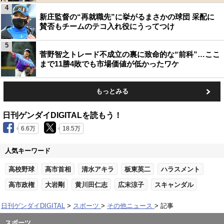
4
新庄監督の“再就職先”に挙がるまさかの球団 采配に
賛否もチームのテコ入れ役にうってつけ
5
菅野智之トレード不成立の裏に致命的な“前科”…ここ
まで11勝4敗でも市場価値が低かったワケ
もっとみる
日刊ゲンダイDIGITALを読もう！
6.6万
18.5万
人気キーワード
高校野球
高市首相
清水アキラ
板東英二
ハラスメント
高市政権
大岩剛
黄川田仁志
広末涼子
スキャンダル
日刊ゲンダイDIGITAL
スポーツ
その他ニュース
記事
スポーツ