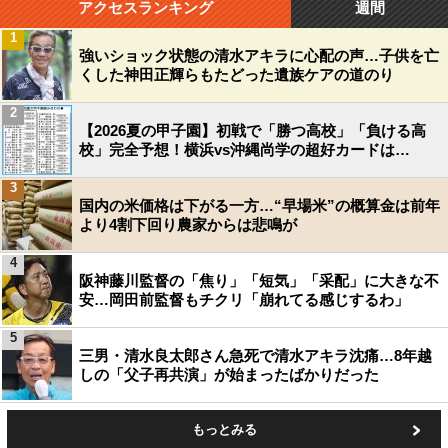
アクセスランキング
週間
1
強いショック状態の清水アキラに心配の声…子供を亡
くした神田正輝らもたどった遺族ケアの道のり
2
【2026夏の甲子園】初戦で「勝つ高校」「負ける高
校」完全予想！横浜vs沖縄尚学の超好カードは…
3
国内の米価格は下がる一方…“早場米”の概算金は前年
より4割下回り農家からは悲鳴が
4
阪神藤川監督の「焦り」「短気」「采配」に大きな不
安…岡田前監督もチクリ「崩れてる感じするわ」
5
三男・清水良太郎さん急死で清水アキラ沈痛…8年越
しの「父子再共演」が始まったばかりだった
もっとみる