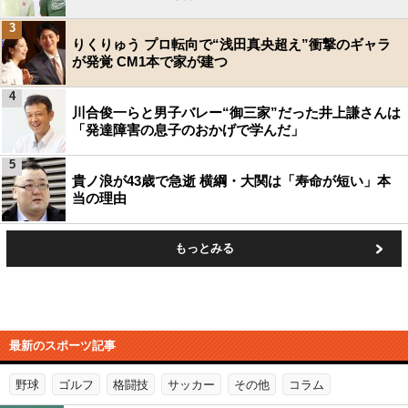
3
りくりゅう プロ転向で“浅田真央超え”衝撃のギャラ
が発覚 CM1本で家が建つ
4
川合俊一らと男子バレー“御三家”だった井上謙さんは
「発達障害の息子のおかげで学んだ」
5
貴ノ浪が43歳で急逝 横綱・大関は「寿命が短い」本
当の理由
もっとみる
最新のスポーツ記事
野球
ゴルフ
格闘技
サッカー
その他
コラム