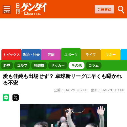
トピックス
政治・社会
芸能
スポーツ
ライフ
マネー
ボートレース
競輪
オートレース
野球
ゴルフ
格闘技
サッカー
その他
コラム
愛も佳純も出場せず？ 卓球新リーグに早くも囁かれ
る不安
公開：
16/12/13 07:00
更新：
16/12/13 07:00