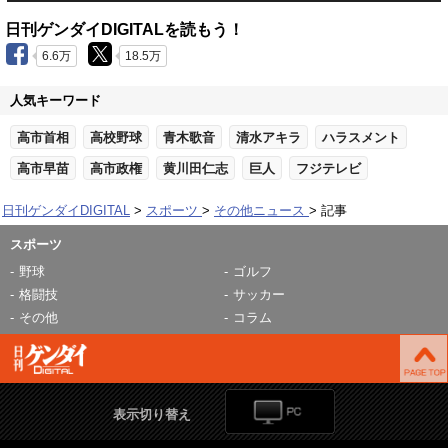
日刊ゲンダイDIGITALを読もう！
6.6万
18.5万
人気キーワード
高市首相
高校野球
青木歌音
清水アキラ
ハラスメント
高市早苗
高市政権
黄川田仁志
巨人
フジテレビ
日刊ゲンダイDIGITAL
スポーツ
その他ニュース
記事
スポーツ
野球
ゴルフ
格闘技
サッカー
その他
コラム
表示切り替え