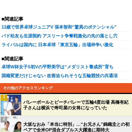
■関連記事
13歳で世界卓球ジュニアV 張本智和“驚異のポテンシャル”
バド松友も生涯契約 アスリート争奪戦激化の先の落とし穴
ライバルは国内に 日本卓球「東京五輪」出場枠争い激化
■関連記事
卓球W杯女子S初Vの平野美宇は“メダリスト養成所”育ち
国籍変更だけじゃない 改善迫られそうな五輪競技の共通項
その他のアクセスランキング
1
バレーボールとビーチバレーで五輪4度出場 高橋有紀
子さんは横浜で寿司屋の女将になっていた
2
大坂なおみ「本当に特別」…“お兄さん”錦織圭との初
ペアで全米OP混合ダブルス大躍進に期待大