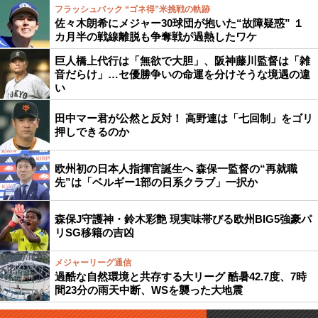
フラッシュバック “ゴネ得”米挑戦の軌跡
佐々木朗希にメジャー30球団が抱いた“故障疑惑” １
カ月半の戦線離脱も争奪戦が過熱したワケ
巨人橋上代行は「無欲で大胆」、阪神藤川監督は「雑
音だらけ」…セ優勝争いの命運を分けそうな境遇の違
い
田中マー君が公然と反対！ 高野連は「七回制」をゴリ
押しできるのか
欧州初の日本人指揮官誕生へ 森保一監督の“再就職
先”は「ベルギー1部の日系クラブ」一択か
森保J守護神・鈴木彩艶 現実味帯びる欧州BIG5強豪パ
リSG移籍の吉凶
メジャーリーグ通信
過酷な自然環境と共存する大リーグ 酷暑42.7度、7時
間23分の雨天中断、WSを襲った大地震