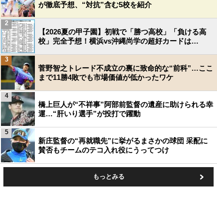
が徹底予想、“対抗”含む5校を紹介
2
【2026夏の甲子園】初戦で「勝つ高校」「負ける高
校」完全予想！横浜vs沖縄尚学の超好カードは…
3
菅野智之トレード不成立の裏に致命的な“前科”…ここ
まで11勝4敗でも市場価値が低かったワケ
4
橋上巨人が“不祥事”阿部前監督の遺産に助けられる幸
運…“肝いり選手”が投打で躍動
5
新庄監督の“再就職先”に挙がるまさかの球団 采配に
賛否もチームのテコ入れ役にうってつけ
もっとみる