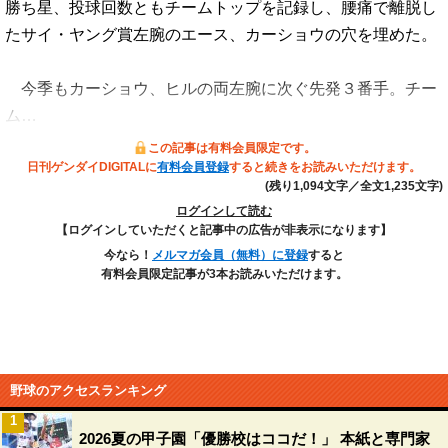
勝ち星、投球回数ともチームトップを記録し、腰痛で離脱し
たサイ・ヤング賞左腕のエース、カーショウの穴を埋めた。
今季もカーショウ、ヒルの両左腕に次ぐ先発３番手。チー
ム…
この記事は有料会員限定です。
日刊ゲンダイDIGITALに
有料会員登録
すると続きをお読みいただけます。
(残り1,094文字／全文1,235文字)
ログインして読む
【ログインしていただくと記事中の広告が非表示になります】
今なら！
メルマガ会員（無料）に登録
すると
有料会員限定記事が3本お読みいただけます。
野球のアクセスランキング
1
2026夏の甲子園「優勝校はココだ！」 本紙と専門家