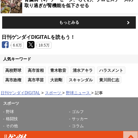
取り過ぎが腎機能を低下させる
もっとみる
日刊ゲンダイDIGITALを読もう！
6.6万
18.5万
人気キーワード
高校野球
高市首相
青木歌音
清水アキラ
ハラスメント
高市政権
高市早苗
大岩剛
スキャンダル
黄川田仁志
日刊ゲンダイDIGITAL
スポーツ
野球ニュース
記事
スポーツ
野球
ゴルフ
格闘技
サッカー
その他
コラム