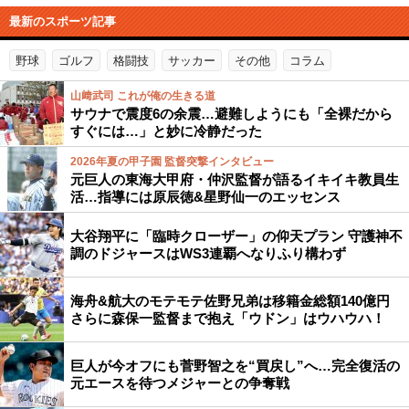
最新のスポーツ記事
野球
ゴルフ
格闘技
サッカー
その他
コラム
山﨑武司 これが俺の生きる道
サウナで震度6の余震…避難しようにも「全裸だから
すぐには…」と妙に冷静だった
2026年夏の甲子園 監督突撃インタビュー
元巨人の東海大甲府・仲沢監督が語るイキイキ教員生
活…指導には原辰徳&星野仙一のエッセンス
大谷翔平に「臨時クローザー」の仰天プラン 守護神不
調のドジャースはWS3連覇へなりふり構わず
海舟&航大のモテモテ佐野兄弟は移籍金総額140億円
さらに森保一監督まで抱え「ウドン」はウハウハ！
巨人が今オフにも菅野智之を“買戻し”へ…完全復活の
元エースを待つメジャーとの争奪戦