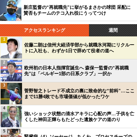
新庄監督の“再就職先”に挙がるまさかの球団 采配に
賛否もチームのテコ入れ役にうってつけ
アクセスランキング
週間
1
佐藤二朗は信州大経済学部から就職氷河期にリクルー
トに入社も、わずか1日で辞めて役者の道へ
2
欧州初の日本人指揮官誕生へ 森保一監督の“再就職
先”は「ベルギー1部の日系クラブ」一択か
3
菅野智之トレード不成立の裏に致命的な“前科”…ここ
まで11勝4敗でも市場価値が低かったワケ
4
強いショック状態の清水アキラに心配の声…子供を亡
くした神田正輝らもたどった遺族ケアの道のり
5
腎臓病（4）ソーセージ、ちくわ、プロセスチーズの