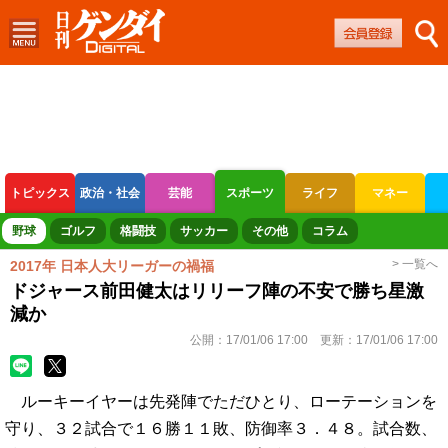
トピックス
政治・社会
芸能
スポーツ
ライフ
マネー
ボートレース
競輪
オートレース
野球
ゴルフ
格闘技
サッカー
その他
コラム
> 一覧へ
2017年 日本人大リーガーの禍福
ドジャース前田健太はリリーフ陣の不安で勝ち星激
減か
公開：
17/01/06 17:00
更新：
17/01/06 17:00
ルーキーイヤーは先発陣でただひとり、ローテーションを
守り、３２試合で１６勝１１敗、防御率３．４８。試合数、