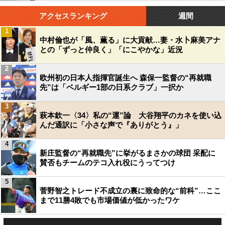
アクセスランキング
週間
1
中村倫也が「風、薫る」に大貢献…妻・水卜麻美アナ
との「ずっと仲良く」「にこやかな」近況
2
欧州初の日本人指揮官誕生へ 森保一監督の“再就職
先”は「ベルギー1部の日系クラブ」一択か
3
萩本欽一〈34〉私の“運”論 大谷翔平のカネを使い込
んだ通訳に「小さな声で『ありがとう』」
4
新庄監督の“再就職先”に挙がるまさかの球団 采配に
賛否もチームのテコ入れ役にうってつけ
5
菅野智之トレード不成立の裏に致命的な“前科”…ここ
まで11勝4敗でも市場価値が低かったワケ