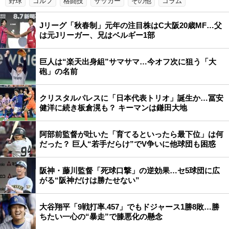
野球
ゴルフ
格闘技
サッカー
その他
コラム
Jリーグ「秋春制」元年の注目株はC大阪20歳MF…父
は元Jリーガー、兄はベルギー1部
巨人は“楽天出身組”サマサマ…今オフ次に狙う「大
砲」の名前
クリスタルパレスに「日本代表トリオ」誕生か…冨安
健洋に続き板倉滉も？ キーマンは鎌田大地
阿部前監督が吐いた「育てるといったら最下位」は何
だった？ 巨人“若手だらけ”でV争いに他球団も困惑
阪神・藤川監督「死球口撃」の逆効果…セ5球団に広
がる“阪神だけは勝たせない”
大谷翔平「9戦打率.457」でもドジャース1勝8敗…勝
ちたい一心の“暴走”で膝悪化の懸念