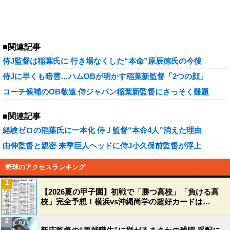
■関連記事
侍J監督は稲葉氏に 行き場なくした“本命”原辰徳氏の今後
侍Jに早くも暗雲…ハムOBが明かす稲葉新監督「2つの顔」
コーチ候補のOB敬遠 侍ジャパン稲葉新監督にさっそく難題
■関連記事
経験ゼロの稲葉氏に一本化 侍Ｊ監督“本命4人”消えた理由
由伸監督と親密 来季巨人ヘッドに侍J小久保前監督が浮上
野球のアクセスランキング
1
【2026夏の甲子園】初戦で「勝つ高校」「負ける高
校」完全予想！横浜vs沖縄尚学の超好カードは…
2