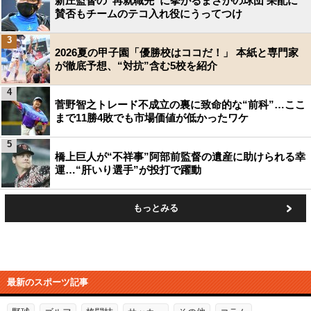
新庄監督の“再就職先”に挙がるまさかの球団 采配に
賛否もチームのテコ入れ役にうってつけ
3
2026夏の甲子園「優勝校はココだ！」 本紙と専門家
が徹底予想、“対抗”含む5校を紹介
4
菅野智之トレード不成立の裏に致命的な“前科”…ここ
まで11勝4敗でも市場価値が低かったワケ
5
橋上巨人が“不祥事”阿部前監督の遺産に助けられる幸
運…“肝いり選手”が投打で躍動
もっとみる
最新のスポーツ記事