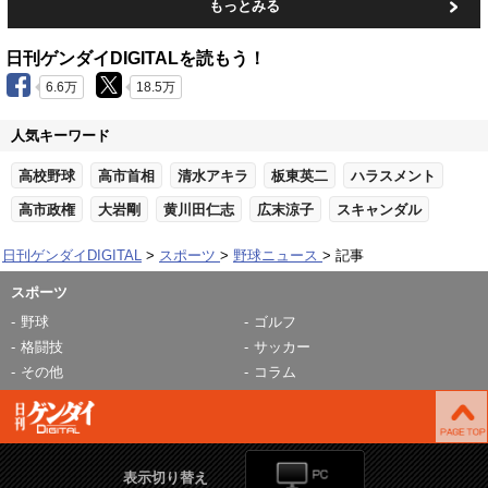
もっとみる
日刊ゲンダイDIGITALを読もう！
6.6万
18.5万
人気キーワード
高校野球
高市首相
清水アキラ
板東英二
ハラスメント
高市政権
大岩剛
黄川田仁志
広末涼子
スキャンダル
日刊ゲンダイDIGITAL
スポーツ
野球ニュース
記事
スポーツ
野球
ゴルフ
格闘技
サッカー
その他
コラム
表示切り替え