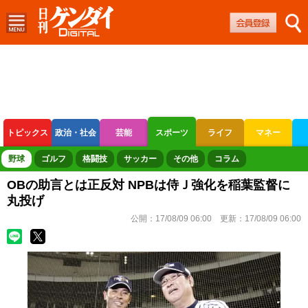
トピックス
政治・社会
芸能
スポーツ
ライフ
マネー
ボートレース
競輪
オートレース
野球
ゴルフ
格闘技
サッカー
その他
コラム
OBの助言とは正反対 NPBは侍Ｊ強化を稲葉監督に
丸投げ
公開：
17/08/09 06:00
更新：
17/08/09 06:00