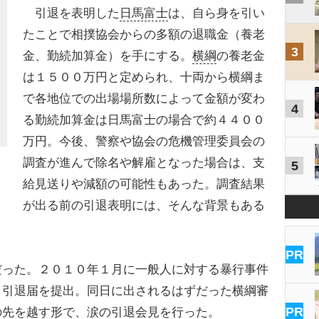
引退を表明した
日馬富士
は、自ら身を引い
たことで相撲協会からの多額の退職金（養老
3
金、勤続加算金）を手にする。
横綱
の養老金
は１５００万円と定められ、十両から横綱ま
で各地位での出場場所数によって金額が変わ
4
る勤続加算金は日馬富士の場合で約４４００
万円。今後、警察や協会の危機管理委員会の
調査が進んで除名や解雇となった場合は、支
5
給見送りや減額の可能性もあった。調査結果
が出る前の引退表明には、そんな背景もある
PR
った。２０１０年１月に一般人に対する暴行事件
、引退届を提出。同日に出されるはずだった横綱審
PR
の先を越す形で、涙の引退会見を行った。