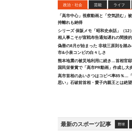
政治・社会
芸能
ライフ
「高市中心」視察動画と「空気読む」被
持離れも納得
シリーズ 保阪メモ「昭和史余話」（12
相人事こそが宣戦布告通知遅れの間接的
偽善の8月が始まった 非核三原則を踏
市&小泉コンビの白々しさ
熊本地震の被災地利用に続き…首相官邸
国民栄誉賞で「高市PR動画」作成し大
高市首相のあいさつはコピペ率85％…
思い」石破前首相・愛子内親王とは絶望
最新のスポーツ記事
野球