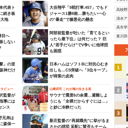
本代表ト
大谷翔平「9戦打率.457」でもド
高校野
に続き板
ジャース1勝8敗…勝ちたい一心
清水ア
田大地
の“暴走”で膝悪化の懸念
高市早
阿部前監督が吐いた「育てるとい
勝目へ
黄川田
ったら最下位」は何だった？ 巨
振しない
人“若手だらけ”でV争いに他球団
？
も困惑
撃」の逆
日本ハムはソフトBに対抗心むき
1
“阪神だけ
出しも…CS突破へ「3位キープ」
が得策の皮肉
ンタビュー
山﨑武司 これが俺の生きる道
2
沢監督が
サウナで震度6の余震…避難しよ
指導には
うにも「全裸だからすぐには…」
センス
と妙に冷静だった
3
野兄弟は
新庄監督の“再就職先”に挙がるま
らに森保一
さかの球団 采配に賛否もチーム