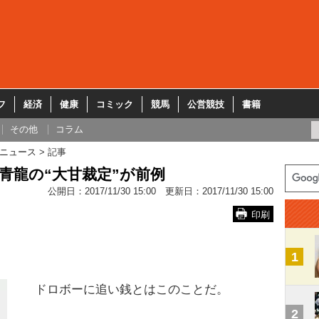
フ
経済
健康
コミック
競馬
公営競技
書籍
その他
コラム
ニュース
記事
青龍の“大甘裁定”が前例
公開日：
2017/11/30 15:00
更新日：
2017/11/30 15:00
印刷
1
ドロボーに追い銭とはこのことだ。
2