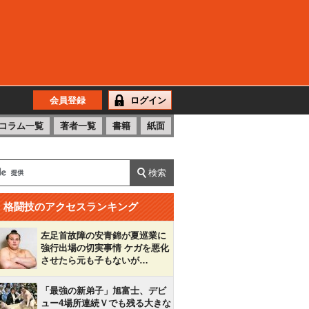
会員登録
ログイン
コラム一覧
著者一覧
書籍
紙面
格闘技のアクセスランキング
左足首故障の安青錦が夏巡業に
強行出場の切実事情 ケガを悪化
させたら元も子もないが…
「最強の新弟子」旭富士、デビ
ュー4場所連続Ｖでも残る大きな