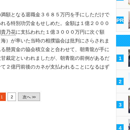
満額となる退職金３６８５万円を手にしただけで
PR
われる特別功労金もせしめた。金額は１億２０００
綱
貴乃花
に支払われた１億３０００万円に次ぐ額
ノ海）が率いた当時の相撲協会は批判にさらされま
れる懸賞金の協会積立金と合わせて、朝青龍が手に
大甘裁定といわれましたが、朝青龍の前例があるだ
1
せて２億円前後のカネが支払われることになるはず
2
1
2
次へ
>>
3
4