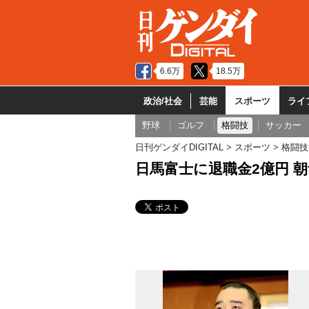
6.6万
18.5万
政治/社会
芸能
スポーツ
ライ
野球
ゴルフ
格闘技
サッカー
日刊ゲンダイDIGITAL
スポーツ
格闘技
日馬富士に退職金2億円 朝