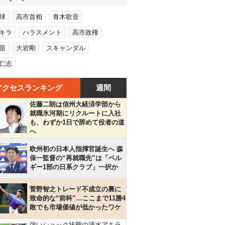
球
高市首相
青木歌音
キラ
ハラスメント
高市政権
苗
大岩剛
スキャンダル
仁志
アクセスランキング
週間
佐藤二朗は信州大経済学部から
就職氷河期にリクルートに入社
も、わずか1日で辞めて役者の道
へ
欧州初の日本人指揮官誕生へ 森
保一監督の“再就職先”は「ベル
ギー1部の日系クラブ」一択か
菅野智之トレード不成立の裏に
致命的な“前科”…ここまで11勝4
敗でも市場価値が低かったワケ
強いショック状態の清水アキラ