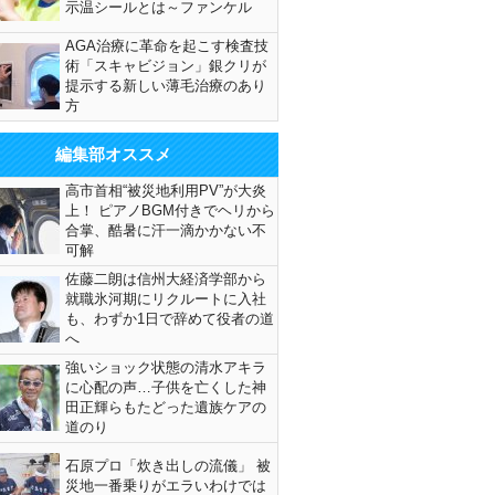
示温シールとは～ファンケル
AGA治療に革命を起こす検査技
術「スキャビジョン」銀クリが
提示する新しい薄毛治療のあり
方
編集部オススメ
高市首相“被災地利用PV”が大炎
上！ ピアノBGM付きでヘリから
合掌、酷暑に汗一滴かかない不
可解
佐藤二朗は信州大経済学部から
就職氷河期にリクルートに入社
も、わずか1日で辞めて役者の道
へ
強いショック状態の清水アキラ
に心配の声…子供を亡くした神
田正輝らもたどった遺族ケアの
道のり
石原プロ「炊き出しの流儀」 被
災地一番乗りがエラいわけでは