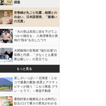
課題
安青錦が丸ごと吐露…相撲との
出会い、日本語習得、「腹違い
の兄貴」
「大の里は高安に頭を下げてぶ
つかり稽古を」 八角理事長が異
例の“指令”を出したワケ
大関復帰の安青錦 “強行出場”の
収穫と代償…「少なくとも夏巡
業は厳しい」の見立ても
もっと見る
楽しさいっぱい！北海道・ニセ
コで避暑の夏旅 絶景とアクティ
ビティが揃う「ニセコ東急 グラ
ン・ヒラフ」～東急不動産
暑熱対策が義務化される時代に
貼るだけで暑さの変化がわかる