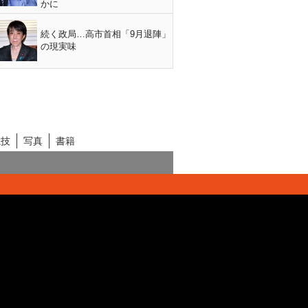
かに
続く政局…高市首相「9月退陣」
の現実味
競技
写真
書籍