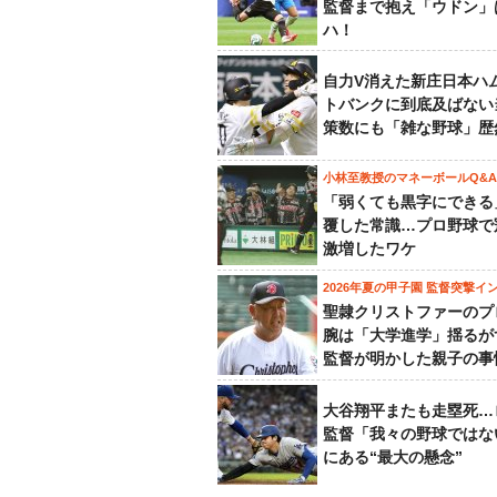
監督まで抱え「ウドン」
ハ！
自力V消えた新庄日本ハ
トバンクに到底及ばない
策数にも「雑な野球」歴
小林至教授のマネーボールQ&A
「弱くても黒字にできる
覆した常識…プロ野球で
激増したワケ
2026年夏の甲子園 監督突撃イ
聖隷クリストファーのプ
腕は「大学進学」揺るが
監督が明かした親子の事
大谷翔平またも走塁死…
監督「我々の野球ではな
にある“最大の懸念”