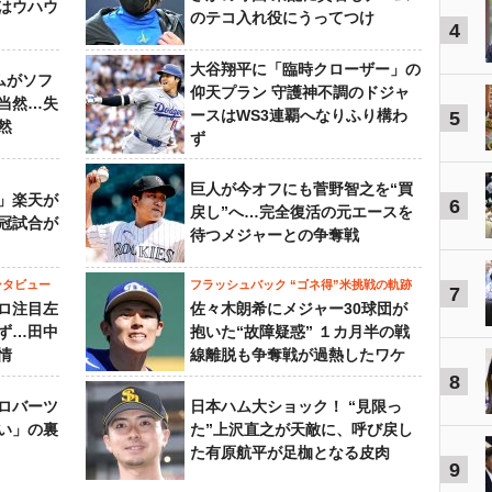
はウハウ
のテコ入れ役にうってつけ
4
大谷翔平に「臨時クローザー」の
ムがソフ
仰天プラン 守護神不調のドジャ
当然…失
ースはWS3連覇へなりふり構わ
5
然
ず
巨人が今オフにも菅野智之を“買
」楽天が
6
戻し”へ…完全復活の元エースを
冠試合が
待つメジャーとの争奪戦
ンタビュー
フラッシュバック “ゴネ得”米挑戦の軌跡
7
ロ注目左
佐々木朗希にメジャー30球団が
ず…田中
抱いた“故障疑惑” １カ月半の戦
情
線離脱も争奪戦が過熱したワケ
8
ロバーツ
日本ハム大ショック！ “見限っ
い」の裏
た”上沢直之が天敵に、呼び戻し
た有原航平が足枷となる皮肉
9