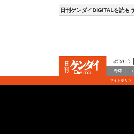
日刊ゲンダイDIGITALを読も
政治/社会
野球
ゴ
サイトポリシ