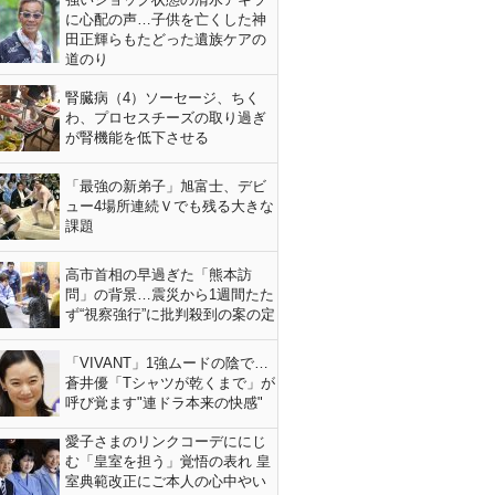
に心配の声…子供を亡くした神
田正輝らもたどった遺族ケアの
道のり
腎臓病（4）ソーセージ、ちく
わ、プロセスチーズの取り過ぎ
が腎機能を低下させる
「最強の新弟子」旭富士、デビ
ュー4場所連続Ｖでも残る大きな
課題
高市首相の早過ぎた「熊本訪
問」の背景…震災から1週間たた
ず“視察強行”に批判殺到の案の定
「VIVANT」1強ムードの陰で…
蒼井優「Tシャツが乾くまで」が
呼び覚ます"連ドラ本来の快感"
愛子さまのリンクコーデににじ
む「皇室を担う」覚悟の表れ 皇
室典範改正にご本人の心中やい