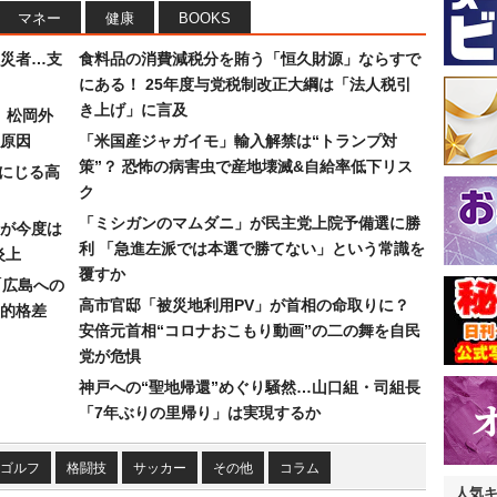
マネー
健康
BOOKS
災者…支
食料品の消費減税分を賄う「恒久財源」ならすで
にある！ 25年度与党税制改正大綱は「法人税引
き上げ」に言及
）松岡外
原因
「米国産ジャガイモ」輸入解禁は“トランプ対
策”？ 恐怖の病害虫で産地壊滅&自給率低下リス
みにじる高
ク
「ミシガンのマムダニ」が民主党上院予備選に勝
が今度は
利 「急進左派では本選で勝てない」という常識を
炎上
覆すか
「広島への
高市官邸「被災地利用PV」が首相の命取りに？
的格差
安倍元首相“コロナおこもり動画”の二の舞を自民
党が危惧
神戸への“聖地帰還”めぐり騒然…山口組・司組長
「7年ぶりの里帰り」は実現するか
ゴルフ
格闘技
サッカー
その他
コラム
人気