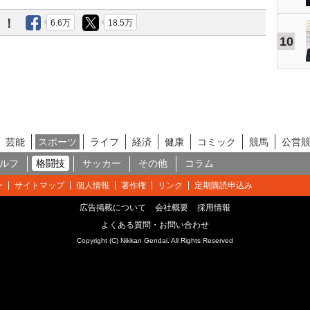
う！
6.6万
18.5万
10
芸能
スポーツ
ライフ
経済
健康
コミック
競馬
公営
ルフ
格闘技
サッカー
その他
コラム
ー
サイトマップ
個人情報
著作権
リンク
定期購読申込み
広告掲載について
会社概要
採用情報
よくある質問・お問い合わせ
Copyright (C) Nikkan Gendai. All Rights Reserved