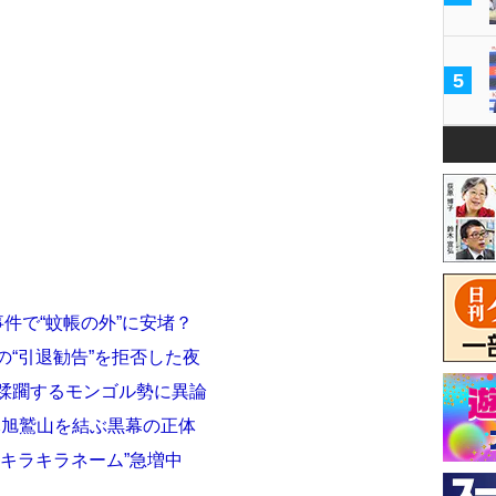
5
件で“蚊帳の外”に安堵？
の“引退勧告”を拒否した夜
を蹂躙するモンゴル勢に異論
元旭鷲山を結ぶ黒幕の正体
“キラキラネーム”急増中