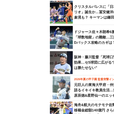
クリスタルパレスに「日
リオ」誕生か…冨安健洋
倉滉も？ キーマンは鎌
ドジャース佐々木朗希6
「球数地獄」の難敵…三
Dバックス攻略のカギは
阪神・藤川監督「死球口
効果…セ5球団に広がる
は勝たせない”
2026年夏の甲子園 監督突撃イ
元巨人の東海大甲府・仲
語るイキイキ教員生活…
原辰徳&星野仙一のエッ
海舟&航大のモテモテ佐
移籍金総額140億円 さ