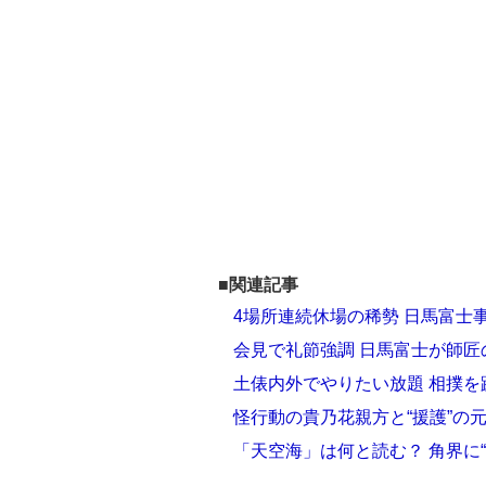
■関連記事
4場所連続休場の稀勢 日馬富士事
会見で礼節強調 日馬富士が師匠
土俵内外でやりたい放題 相撲
怪行動の貴乃花親方と“援護”の
「天空海」は何と読む？ 角界に