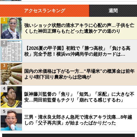
アクセスランキング
週間
1
強いショック状態の清水アキラに心配の声…子供を亡
くした神田正輝らもたどった遺族ケアの道のり
2
【2026夏の甲子園】初戦で「勝つ高校」「負ける高
校」完全予想！横浜vs沖縄尚学の超好カードは…
3
国内の米価格は下がる一方…“早場米”の概算金は前年
より4割下回り農家からは悲鳴が
4
阪神藤川監督の「焦り」「短気」「采配」に大きな不
安…岡田前監督もチクリ「崩れてる感じするわ」
5
三男・清水良太郎さん急死で清水アキラ沈痛…8年越
しの「父子再共演」が始まったばかりだった