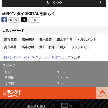
もっとみる
日刊ゲンダイDIGITALを読もう！
6.6万
18.5万
人気キーワード
高市首相
高校野球
青木歌音
清水アキラ
ハラスメント
高市早苗
高市政権
黄川田仁志
巨人
フジテレビ
日刊ゲンダイDIGITAL
スポーツ
野球ニュース
記事
スポーツ
野球
ゴルフ
格闘技
サッカー
その他
コラム
表示切り替え