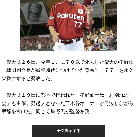
楽天は２６日、今年１月に７０歳で死去した楽天の星野仙
一球団副会長が監督時代につけていた背番号「７７」を永久
欠番にすると発表した。
楽天は１９日に都内で行われた「星野仙一氏 お別れの
会」も主催。発起人となった三木谷オーナーが号泣しながら
弔辞を捧げた。同じく星野氏が監督を務…
全文表示する