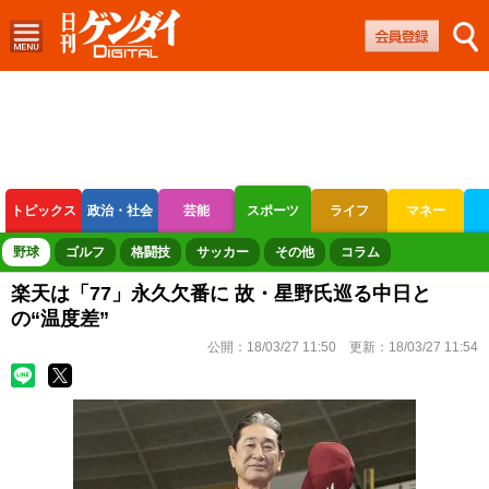
トピックス
政治・社会
芸能
スポーツ
ライフ
マネー
ボートレース
競輪
オートレース
野球
ゴルフ
格闘技
サッカー
その他
コラム
楽天は「77」永久欠番に 故・星野氏巡る中日と
の“温度差”
公開：
18/03/27 11:50
更新：
18/03/27 11:54