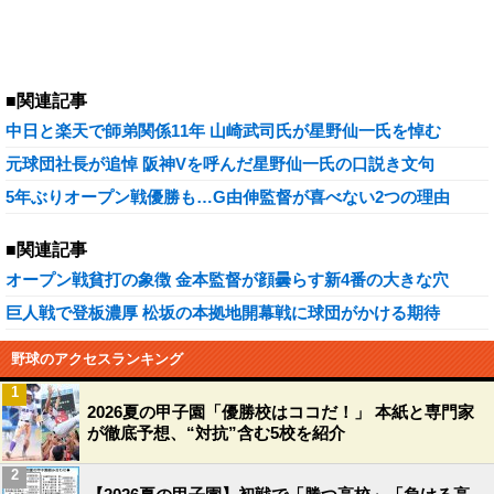
■関連記事
中日と楽天で師弟関係11年 山崎武司氏が星野仙一氏を悼む
元球団社長が追悼 阪神Vを呼んだ星野仙一氏の口説き文句
5年ぶりオープン戦優勝も…G由伸監督が喜べない2つの理由
■関連記事
オープン戦貧打の象徴 金本監督が顔曇らす新4番の大きな穴
巨人戦で登板濃厚 松坂の本拠地開幕戦に球団がかける期待
野球のアクセスランキング
1
2026夏の甲子園「優勝校はココだ！」 本紙と専門家
が徹底予想、“対抗”含む5校を紹介
2