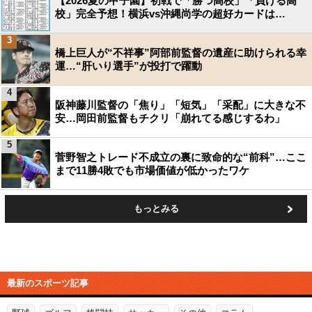
【2026夏の甲子園】初戦で「勝つ高校」「負ける高
校」完全予想！横浜vs沖縄尚学の超好カードは…
3
橋上巨人が“不祥事”阿部前監督の遺産に助けられる幸
運…“肝いり選手”が投打で躍動
4
阪神藤川監督の「焦り」「短気」「采配」に大きな不
安…岡田前監督もチクリ「崩れてる感じするわ」
5
菅野智之トレード不成立の裏に致命的な“前科”…ここ
まで11勝4敗でも市場価値が低かったワケ
もっとみる
最新のスポーツ記事