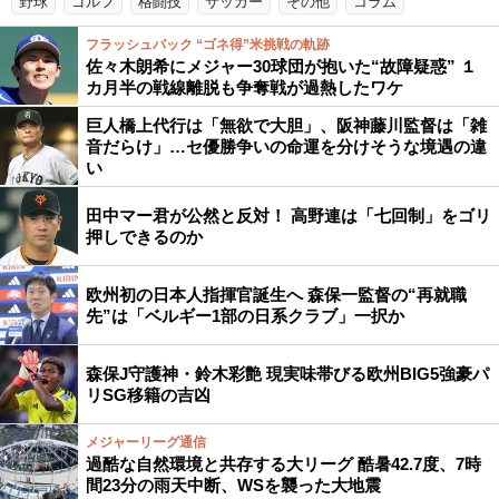
野球
ゴルフ
格闘技
サッカー
その他
コラム
フラッシュバック “ゴネ得”米挑戦の軌跡
佐々木朗希にメジャー30球団が抱いた“故障疑惑” １
カ月半の戦線離脱も争奪戦が過熱したワケ
巨人橋上代行は「無欲で大胆」、阪神藤川監督は「雑
音だらけ」…セ優勝争いの命運を分けそうな境遇の違
い
田中マー君が公然と反対！ 高野連は「七回制」をゴリ
押しできるのか
欧州初の日本人指揮官誕生へ 森保一監督の“再就職
先”は「ベルギー1部の日系クラブ」一択か
森保J守護神・鈴木彩艶 現実味帯びる欧州BIG5強豪パ
リSG移籍の吉凶
メジャーリーグ通信
過酷な自然環境と共存する大リーグ 酷暑42.7度、7時
間23分の雨天中断、WSを襲った大地震