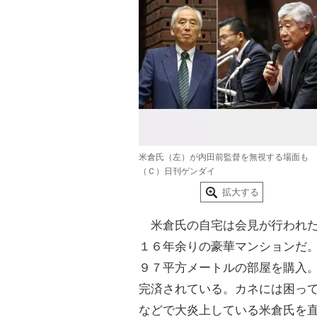
米倉氏（左）が内田前監督を無視する場面も
（Ｃ）日刊ゲンダイ
拡大する
米倉氏の自宅は会見が行われた
１６年余りの豪華マンションだ
９７平方メートルの部屋を購入
完済されている。カネには困っ
などで大
炎上
している米倉氏を