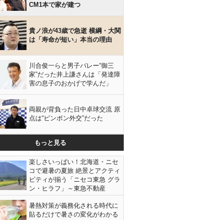
CM1本で家が建つ
貴ノ浪が43歳で急逝 横綱・大関
は「寿命が短い」本当の理由
川合俊一らと男子バレー“御三
家”だった井上謙さんは「発達障
害の息子のおかげで学んだ」
両親が背負った日中卓球交流 原
点は“ピンポン外交”だった
もっと見る
楽しさいっぱい！北海道・ニセ
コで避暑の夏旅 絶景とアクティ
ビティが揃う「ニセコ東急 グラ
ン・ヒラフ」～東急不動産
暑熱対策が義務化される時代に
貼るだけで暑さの変化がわかる