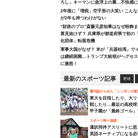
ろし」キーマンに急浮上の裏…不快感に
2年後に「増税」空手形の大笑い こん
が2年も持つわけがない
“財政のプロ”斎藤元彦知事はなぜ粉飾
算見抜けず？ 兵庫県が都道府県で初の
化団体」転落危機
軍事大国がなぜ？ 米が「兵器枯渇」で
は継続困難…トランプ大統領がヘグセス
に激怒！
最新のスポーツ記事
野球
週刊誌からみた「ニッポンの後
東大を目指したり、大リ
戦したり…最近の高校球
甲子園が「最終ゴール」
スポーツ時々放談
通訳同伴アスリートに思
英語ネーティブになる必