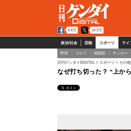
6.6万
18.5万
政治/社会
芸能
スポーツ
ライ
野球
ゴルフ
格闘技
サッカー
日刊ゲンダイDIGITAL
スポーツ
その他
なぜ打ち切った？ “上か