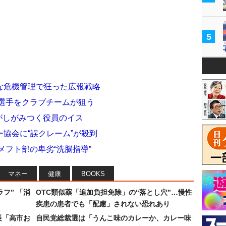
5
な危機管理で狂った広報戦略
川選手をクラブチームが狙う
督がしがみつく役員のイス
協会に“誤クレーム”が殺到
メフト部の卑劣“洗脳指導”
マネー
健康
BOOKS
フ” 「消
OTC類似薬「追加負担免除」の“落とし穴”…慢性
疾患の患者でも「配慮」されない恐れあり
長「高市お
自民党総裁選は「うんこ味のカレーか、カレー味