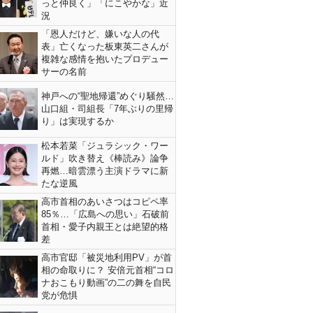
っと仲良く」「にこやかな」近
況
「恩人だけど、嫌いな人の代
表」亡くなった板東英二さんが
複雑な感情を抱いたプロデュー
サーの名前
神戸への“聖地帰還”めぐり騒然…
山口組・司組長「7年ぶりの里帰
り」は実現するか
松本若菜「ジュラシック・ワー
ルド」吹き替え《棒読み》論争
再燃…暗雲漂う主演ドラマに新
たな逆風
高市首相のあいさつはコピペ率
85％…「広島への思い」石破前
首相・愛子内親王とは絶望的格
差
高市官邸「被災地利用PV」が首
相の命取りに？ 安倍元首相“コロ
ナおこもり動画”の二の舞を自民
党が危惧