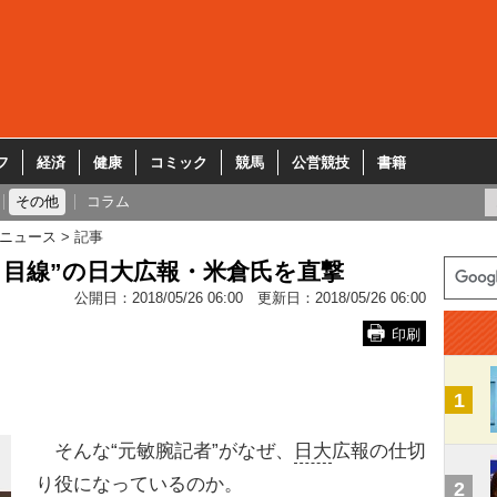
フ
経済
健康
コミック
競馬
公営競技
書籍
その他
コラム
ニュース
記事
ら目線”の日大広報・米倉氏を直撃
公開日：
2018/05/26 06:00
更新日：
2018/05/26 06:00
印刷
1
そんな“元敏腕記者”がなぜ、
日大
広報の仕切
り役になっているのか。
2