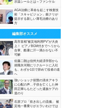
示温シールとは～ファンケル
AGA治療に革命を起こす検査技
術「スキャビジョン」銀クリが
提示する新しい薄毛治療のあり
方
編集部オススメ
高市首相“被災地利用PV”が大炎
上！ ピアノBGM付きでヘリから
合掌、酷暑に汗一滴かかない不
可解
佐藤二朗は信州大経済学部から
就職氷河期にリクルートに入社
も、わずか1日で辞めて役者の道
へ
強いショック状態の清水アキラ
に心配の声…子供を亡くした神
田正輝らもたどった遺族ケアの
道のり
石原プロ「炊き出しの流儀」 被
災地一番乗りがエラいわけでは