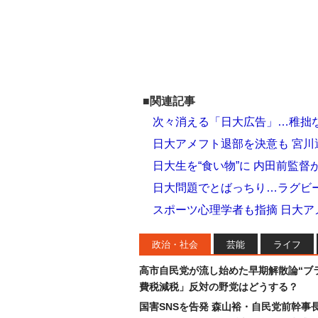
■関連記事
次々消える「日大広告」…稚拙
日大アメフト退部を決意も 宮
日大生を“食い物”に 内田前監
日大問題でとばっちり…ラグビー
スポーツ心理学者も指摘 日大ア
政治・社会
芸能
ライフ
高市自民党が流し始めた早期解散論“ブラ
費税減税」反対の野党はどうする？
国害SNSを告発 森山裕・自民党前幹事