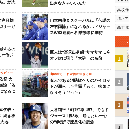
ち」が大
出さなきゃいいんだ
高校野
清水ア
の注目株
山本由伸＆スクーバルは「伝説の
元Jリーガ
左右両輪」になれるか…ドジャー
高市政
スWS3連覇へ相乗効果に期待
滅するの
巨人は“楽天出身組”サマサマ…今
い“侍ジ
オフ次に狙う「大砲」の名前
1
ンタビュー
山﨑武司 これが俺の生きる道
監督 大
友人である消防隊ヘリのパイロッ
2
織論「監
トが漏らした苦悩「もう、病気に
になるに
なりそうだった」
3
本代表ト
大谷翔平「9戦打率.457」でもド
に続き板
ジャース1勝8敗…勝ちたい一心
田大地
の“暴走”で膝悪化の懸念
4