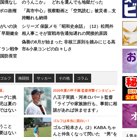
国境なし
のうんこか」 どれを選んでも地獄だった
なボロ政権
「高市中心」視察動画と「空気読む」被災者…支
持離れも納得
まがいの決
シリーズ 保阪メモ「昭和史余話」（12）松岡外
「早期健全
相人事こそが宣戦布告通知遅れの間接的原因
偽善の8月が始まった 非核三原則を踏みにじる高
イラン戦争
市&小泉コンビの白々しさ
国防長官
ゴルフ
格闘技
サッカー
その他
コラム
退」
2026年夏の甲子園 監督突撃インタビュー
ーグに挑
八王子実践・河本ロバート監督
児は夏の
「ライブや家族旅行も、事前に相
ではない
談があれば休ませます」
ゴルフは本当に面白い！
うこと
ゴルゴ松本さん（2）KABA.ちゃ
要はない
んと仲良くなって閃いた “男”を
人気