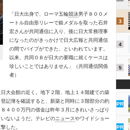
「日大出身で、ローマ五輪
競泳
男子８００メ
3
ートル自由形リレーで銀メダルを取った石井
宏さんが共同通信に入り、後に日大常務理事
になったのがきっかけで日大広報と共同通信
4
の間でパイプができた、といわれています。
以来、共同ＯＢが日大の要職に就くケースは
珍しいことではありません」（共同通信関係
5
者）
日大会館の近く。地下２階、地上１４階建ての築
。登記簿を確認すると、新築と同時に３階部分の約
PR
。８４００万円の借金は昨年３月にきれいさっぱり
ていないようだ。テレビの
ニュース
やワイドショー
PR
直撃した。