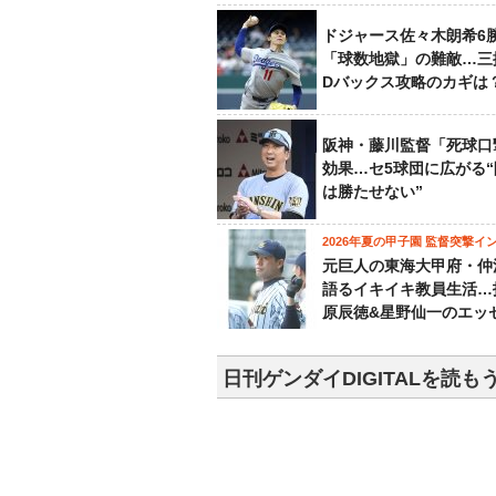
ドジャース佐々木朗希6
「球数地獄」の難敵…三
Dバックス攻略のカギは
阪神・藤川監督「死球口
効果…セ5球団に広がる
は勝たせない”
2026年夏の甲子園 監督突撃イ
元巨人の東海大甲府・仲
語るイキイキ教員生活…
原辰徳&星野仙一のエッ
日刊ゲンダイDIGITALを読も