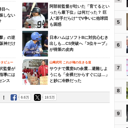
阿部前監督が吐いた「育てるとい
勝目へ
ったら最下位」は何だった？ 巨
振しない
人“若手だらけ”でV争いに他球団
？
5
も困惑
撃」の逆
日本ハムはソフトBに対抗心むき
“阪神だけ
出しも…CS突破へ「3位キープ」
6
が得策の皮肉
ンタビュー
山﨑武司 これが俺の生きる道
7
沢監督が
サウナで震度6の余震…避難しよ
指導には
うにも「全裸だからすぐには…」
センス
と妙に冷静だった
8
う！
6.6万
18.5万
9