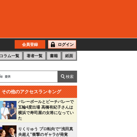
会員登録
ログイン
コラム一覧
著者一覧
書籍
紙面
その他のアクセスランキング
バレーボールとビーチバレーで
五輪4度出場 高橋有紀子さんは
横浜で寿司屋の女将になってい
た
りくりゅう プロ転向で“浅田真
央超え”衝撃のギャラが発覚