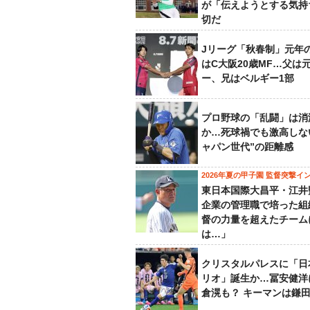
が「伝えようとする気持
切だ
Jリーグ「秋春制」元年
はC大阪20歳MF…父は
ー、兄はベルギー1部
プロ野球の「乱闘」は消
か…死球禍でも激高しな
ャパン世代”の距離感
2026年夏の甲子園 監督突撃イ
東日本国際大昌平・江井
企業の管理職で培った組
督の力量を超えたチーム
は…」
クリスタルパレスに「日
リオ」誕生か…冨安健洋
倉滉も？ キーマンは鎌