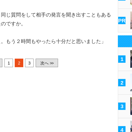
同じ質問をして相手の発言を聞き出すこともある
PR
たのですか。
ぇ。もう２時間もやったら十分だと思いました」
1
1
2
3
次へ
>>
2
3
4