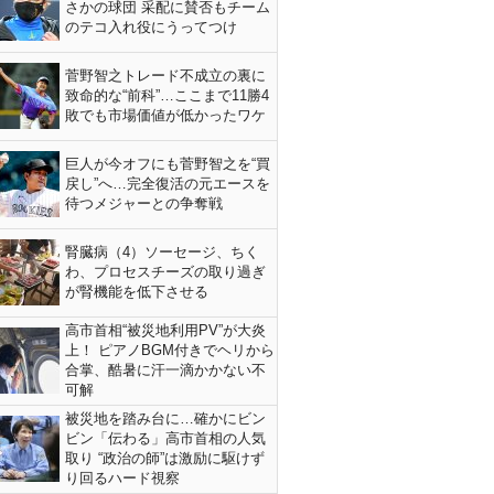
さかの球団 采配に賛否もチーム
のテコ入れ役にうってつけ
菅野智之トレード不成立の裏に
致命的な“前科”…ここまで11勝4
敗でも市場価値が低かったワケ
巨人が今オフにも菅野智之を“買
戻し”へ…完全復活の元エースを
待つメジャーとの争奪戦
腎臓病（4）ソーセージ、ちく
わ、プロセスチーズの取り過ぎ
が腎機能を低下させる
高市首相“被災地利用PV”が大炎
上！ ピアノBGM付きでヘリから
合掌、酷暑に汗一滴かかない不
可解
被災地を踏み台に…確かにビン
ビン「伝わる」高市首相の人気
取り “政治の師”は激励に駆けず
り回るハード視察