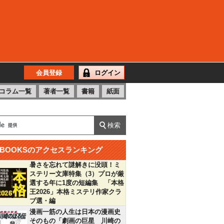
会員登録
ログイン
コラム一覧
著者一覧
書籍
紙面
BOOKSのアクセスランキング
暑さを忘れて謎解きに没頭！ミ
ステリー文庫特集（3）プロが厳
選する年に1度の短編集 「本格
王2026」本格ミステリ作家クラ
ブ選・編
漫画一筋の人生は日本の漫画史
そのもの「劇画の巨星 川崎の