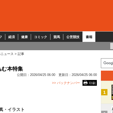
フ
経済
健康
コミック
競馬
公営競技
書籍
Sニュース
記事
込む本特集
公開日：
2026/04/25 06:00
更新日：
2026/04/25 06:00
>> バックナンバー
印刷
1
真・イラスト