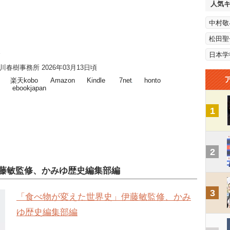
人気
中村敬
松田聖
日本学
川春樹事務所 2026年03月13日頃
楽天kobo
Amazon
Kindle
7net
honto
ebookjapan
1
2
藤敏監修、かみゆ歴史編集部編
3
「食べ物が変えた世界史」伊藤敏監修、かみ
ゆ歴史編集部編