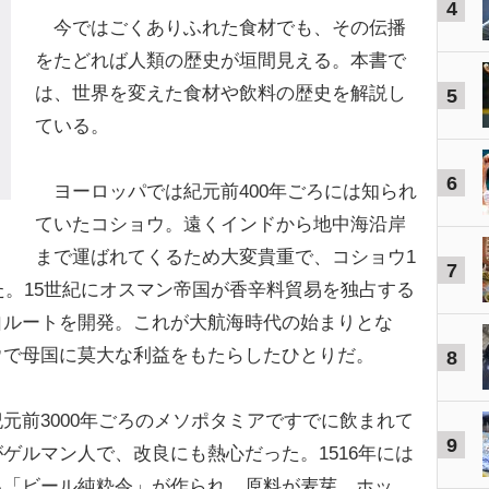
4
今ではごくありふれた食材でも、その伝播
をたどれば人類の歴史が垣間見える。本書で
は、世界を変えた食材や飲料の歴史を解説し
5
ている。
6
ヨーロッパでは紀元前400年ごろには知られ
ていたコショウ。遠くインドから地中海沿岸
まで運ばれてくるため大変貴重で、コショウ1
7
た。15世紀にオスマン帝国が香辛料貿易を独占する
自ルートを開発。これが大航海時代の始まりとな
ウで母国に莫大な利益をもたらしたひとりだ。
8
前3000年ごろのメソポタミアですでに飲まれて
9
ゲルマン人で、改良にも熱心だった。1516年には
る「ビール純粋令」が作られ、原料が麦芽、ホッ