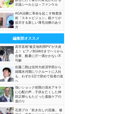
示温シールとは～ファンケル
AGA治療に革命を起こす検査技
術「スキャビジョン」銀クリが
提示する新しい薄毛治療のあり
方
編集部オススメ
高市首相“被災地利用PV”が大炎
上！ ピアノBGM付きでヘリから
合掌、酷暑に汗一滴かかない不
可解
佐藤二朗は信州大経済学部から
就職氷河期にリクルートに入社
も、わずか1日で辞めて役者の道
へ
強いショック状態の清水アキラ
に心配の声…子供を亡くした神
田正輝らもたどった遺族ケアの
道のり
石原プロ「炊き出しの流儀」 被