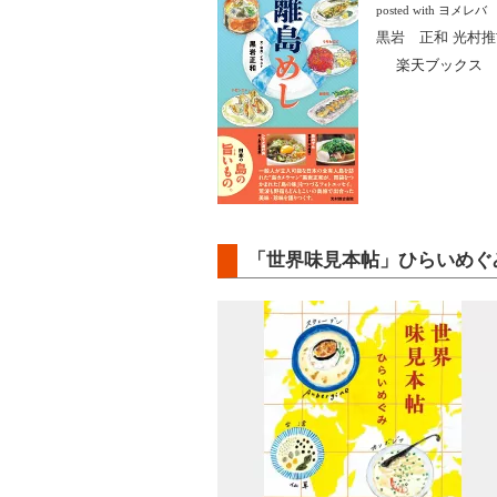
posted with
ヨメレバ
黒岩 正和 光村推古
楽天ブックス
「世界味見本帖」ひらいめぐ