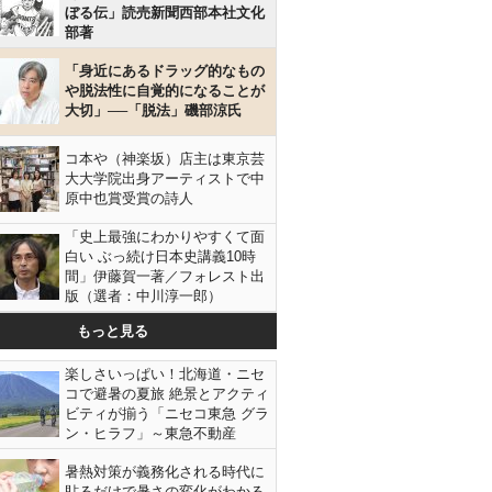
ぼる伝」読売新聞西部本社文化
部著
「身近にあるドラッグ的なもの
や脱法性に自覚的になることが
大切」──「脱法」磯部涼氏
コ本や（神楽坂）店主は東京芸
大大学院出身アーティストで中
原中也賞受賞の詩人
「史上最強にわかりやすくて面
白い ぶっ続け日本史講義10時
間」伊藤賀一著／フォレスト出
版（選者：中川淳一郎）
もっと見る
楽しさいっぱい！北海道・ニセ
コで避暑の夏旅 絶景とアクティ
ビティが揃う「ニセコ東急 グラ
ン・ヒラフ」～東急不動産
暑熱対策が義務化される時代に
貼るだけで暑さの変化がわかる