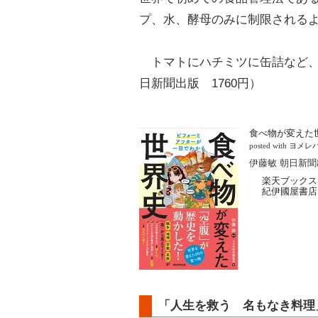
プ、水、酵母のみに制限される
トマトにハチミツに缶詰など、
日新聞出版 1760円）
食べ物が変えた
posted with
ヨメレ
伊藤敏 朝日新聞出
楽天ブックス
紀伊國屋書店
「人生を救う 名もなき料理