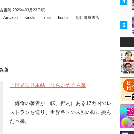
4
書院 2026年03月23日頃
Amazon
Kindle
7net
honto
紀伊國屋書店
5
み著
「世界味見本帖」ひらいめぐみ著
偏食の著者が一転、都内にある17カ国のレ
ストランを巡り、世界各国の未知の味に挑ん
だ本書。