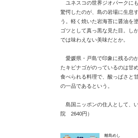
ユネスコの世界ジオパークにも
驚愕したのが、島の岩場に生息
う。軽く焼いた岩海苔に醤油を
ゴツとして真っ黒な見た目。し
では味わえない美味だとか。
愛媛県・戸島で印象に残るのが
たキビナゴがのっているのは甘
食べられる料理で、酸っぱさと
の一品であるという。
島国ニッポンの住人として、い
院 2640円）
離島めし