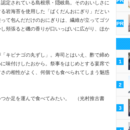
PR
認定されている島根県・隠岐島。そのおいしさに
する岩海苔を使用した「ばくだんおにぎり」だとい
塗って包んだだけのおにぎりは、繊維が立ってゴツ
PR
かし頬張ると磯の香りが口いっぱいに広がり、ほか
「キビナゴの丸ずし」。寿司とはいえ、酢で締め
1
めに味付けしたおから。祭事をはじめとする宴席で
甘さの相性がよく、何個でも食べられてしまう魅惑
2
つか足を運んで食べてみたい。 （光村推古書
3