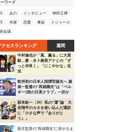
キーワード
斗
あの
インタビュー
神田正輝
子
作家
恋愛
事故
ドジャース
術会議
アクセスランキング
週間
中村倫也が「風、薫る」に大貢
献…妻・水卜麻美アナとの「ず
っと仲良く」「にこやかな」近
況
欧州初の日本人指揮官誕生へ 森
保一監督の“再就職先”は「ベル
ギー1部の日系クラブ」一択か
萩本欽一〈34〉私の“運”論 大
谷翔平のカネを使い込んだ通訳
に「小さな声で『ありがと
う』」
新庄監督の“再就職先”に挙がるま