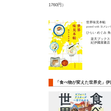
1760円）
世界味見本帖
posted with
ヨメレバ
ひらい めぐみ 角
楽天ブックス
紀伊國屋書店
「食べ物が変えた世界史」伊