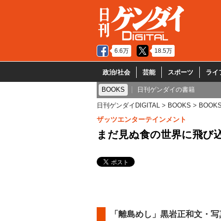
6.6万
18.5万
政治/社会
芸能
スポーツ
ライ
BOOKS
日刊ゲンダイの書籍
日刊ゲンダイDIGITAL
BOOKS
BOOK
ザッツエンターテインメント
まだ見ぬ食の世界に飛び
「離島めし」黒岩正和文・写