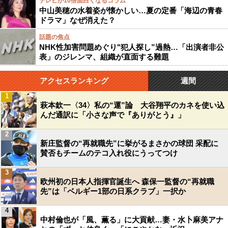
テレビが10倍面白くなるコラム
中山美穂の水着姿が懐かしい…夏の定番「海辺の青春
ドラマ」なぜ消えた？
話題の焦点
NHK性加害問題めぐり"犯人探し”過熱…「出演者非公
表」のジレンマ、組織が直面する難題
アクセスランキング
週間
1
萩本欽一〈34〉私の“運”論 大谷翔平のカネを使い込
んだ通訳に「小さな声で『ありがとう』」
2
新庄監督の“再就職先”に挙がるまさかの球団 采配に
賛否もチームのテコ入れ役にうってつけ
3
欧州初の日本人指揮官誕生へ 森保一監督の“再就職
先”は「ベルギー1部の日系クラブ」一択か
4
中村倫也が「風、薫る」に大貢献…妻・水卜麻美アナ