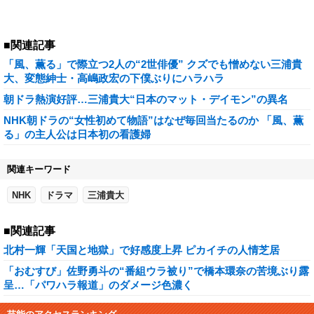
■関連記事
「風、薫る」で際立つ2人の“2世俳優” クズでも憎めない三浦貴
大、変態紳士・高嶋政宏の下僕ぶりにハラハラ
朝ドラ熱演好評…三浦貴大“日本のマット・デイモン”の異名
NHK朝ドラの“女性初めて物語”はなぜ毎回当たるのか 「風、薫
る」の主人公は日本初の看護婦
関連キーワード
NHK
ドラマ
三浦貴大
■関連記事
北村一輝「天国と地獄」で好感度上昇 ピカイチの人情芝居
「おむすび」佐野勇斗の“番組ウラ被り”で橋本環奈の苦境ぶり露
呈…「パワハラ報道」のダメージ色濃く