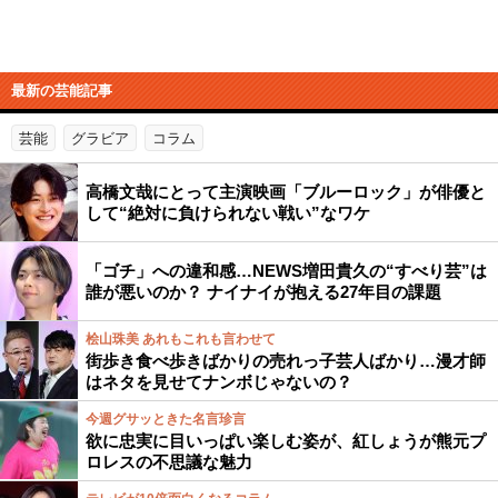
最新の芸能記事
芸能
グラビア
コラム
高橋文哉にとって主演映画「ブルーロック」が俳優と
して“絶対に負けられない戦い”なワケ
「ゴチ」への違和感…NEWS増田貴久の“すべり芸”は
誰が悪いのか？ ナイナイが抱える27年目の課題
桧山珠美 あれもこれも言わせて
街歩き食べ歩きばかりの売れっ子芸人ばかり…漫才師
はネタを見せてナンボじゃないの？
今週グサッときた名言珍言
欲に忠実に目いっぱい楽しむ姿が、紅しょうが熊元プ
ロレスの不思議な魅力