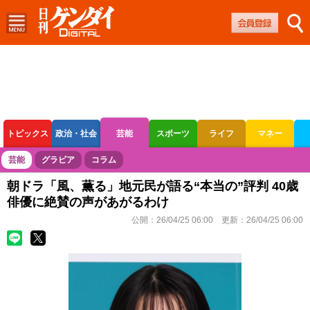
トピックス
政治・社会
芸能
スポーツ
ライフ
マネー
ボートレース
競輪
オートレース
芸能
グラビア
コラム
朝ドラ「風、薫る」地元民が語る“本当の”評判 40歳
俳優に絶賛の声があがるわけ
公開：
26/04/25 06:00
更新：
26/04/25 06:00