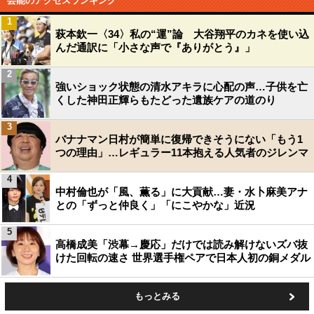
芸能のアクセスランキング
1
萩本欽一〈34〉私の“運”論 大谷翔平のカネを使い込
んだ通訳に「小さな声で『ありがとう』」
2
強いショック状態の清水アキラに心配の声…子供を亡
くした神田正輝らもたどった遺族ケアの道のり
3
バナナマン日村が簡単に復帰できそうにない「もう1
つの理由」…レギュラー11本抱える人気者のジレンマ
4
中村倫也が「風、薫る」に大貢献…妻・水卜麻美アナ
との「ずっと仲良く」「にこやかな」近況
5
高橋成美「渋幕→慶応」だけでは読み解けないズバ抜
けた回転の速さ 世界選手権ペアで日本人初の銅メダル
もっとみる