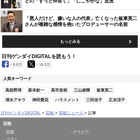
との「ずっと仲良く」「にこやかな」近況
5
「恩人だけど、嫌いな人の代表」亡くなった板東英二
さんが複雑な感情を抱いたプロデューサーの名前
もっとみる
日刊ゲンダイDIGITALを読もう！
6.6万
18.5万
人気キーワード
高校野球
萩本欽一
高市首相
三山凌輝
板東英二
清水アキラ
神田愛花
ハラスメント
三田佳子
広末涼子
日刊ゲンダイDIGITAL
芸能
芸能ニュース
記事
芸能
芸能
グラビア
コラム