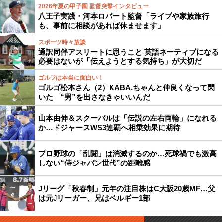
2026年夏の甲子園 監督突撃インタビュー
八王子実践・河本ロバート監督「ライブや家族旅行
も、事前に相談があれば休ませます」
スポーツ時々放談
通訳同伴アスリートに思うこと 英語ネーティブになる
必要はないが「伝えようとする気持ち」が大切だ
ゴルフは本当に面白い！
ゴルゴ松本さん（2）KABA.ちゃんと仲良くなって閃
いた “男”を出さなきゃいいんだ
山本由伸＆スクーバルは「伝説の左右両輪」になれる
か…ドジャースWS3連覇へ相乗効果に期待
プロ野球の「乱闘」は消滅するのか…死球禍でも激高
しない“侍ジャパン世代”の距離感
Jリーグ「秋春制」元年の注目株はC大阪20歳MF…父
は元Jリーガー、兄はベルギー1部