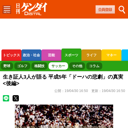
トピックス
政治・社会
芸能
スポーツ
ライフ
マネー
ボートレース
競輪
オートレース
野球
ゴルフ
格闘技
サッカー
その他
コラム
生き証人3人が語る 平成5年「ドーハの悲劇」の真実
<後編>
公開：
19/04/30 16:50
更新：
19/04/30 16:50