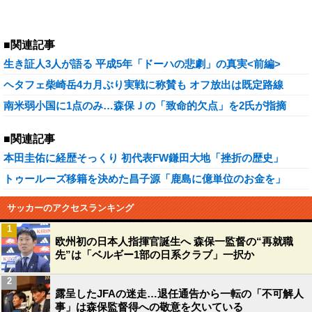
■関連記事
生き証人3人が語る 平成5年「ドーハの悲劇」の真実<前編>
ヘタフェ柴崎岳4カ月ぶり実戦に称賛も オフ放出は既定路線
南米弱小国に1点のみ…森保Ｊの「致命的欠点」を2氏が指摘
■関連記事
本田圭佑に経歴そっくり 初代表FW鎌田大地「挫折の歴史」
トゥールーズ移籍を決めた昌子源「鹿島に億単位のお金を」
サッカーのアクセスランキング
1
欧州初の日本人指揮官誕生へ 森保一監督の“再就職
先”は「ベルギー1部の日系クラブ」一択か
2
露呈したJFAの迷走…退任通告から一転の「不可解人
事」は森保監督得への敬意を欠いている