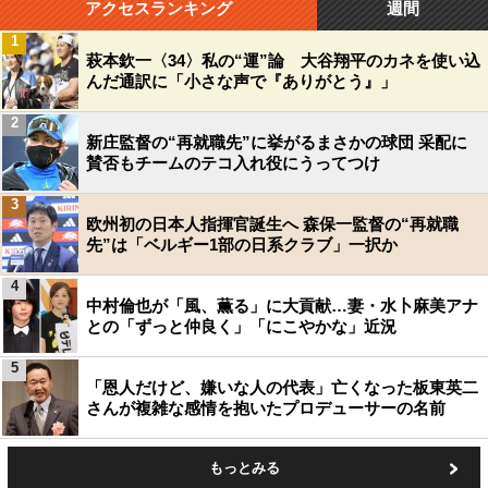
アクセスランキング
週間
1
萩本欽一〈34〉私の“運”論 大谷翔平のカネを使い込
んだ通訳に「小さな声で『ありがとう』」
2
新庄監督の“再就職先”に挙がるまさかの球団 采配に
賛否もチームのテコ入れ役にうってつけ
3
欧州初の日本人指揮官誕生へ 森保一監督の“再就職
先”は「ベルギー1部の日系クラブ」一択か
4
中村倫也が「風、薫る」に大貢献…妻・水卜麻美アナ
との「ずっと仲良く」「にこやかな」近況
5
「恩人だけど、嫌いな人の代表」亡くなった板東英二
さんが複雑な感情を抱いたプロデューサーの名前
もっとみる