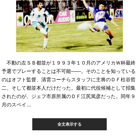
不動の左ＳＢ都並が１９９３年１０月のアメリカＷ杯最終
予選でプレーすることは不可能――。そのことを知っている
のはオフト監督、清雲コーチらスタッフに主将のＤＦ柱谷哲
二、そして都並本人だけだった。最初に代役候補として招集
されたのが、ジェフ市原所属のＤＦ江尻篤彦だった。同年９
月のスペイ…
全文表示する