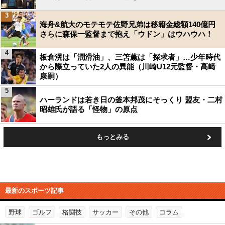
3
海舟&航大のモテモテ佐野兄弟は移籍金総額140億円
さらに森保一監督まで抱え「ウドン」はウハウハ！
4
板倉滉は「潤滑油」、三笘薫は「探求者」…少年時代
から際立っていた2人の異能（川崎U12元監督・髙﨑
康嗣）
5
ハーランドは若き日の釜本邦茂にそっくり 盟友・二村
昭雄氏が語る「怪物」の原点
もっとみる
最新のスポーツ記事
野球
ゴルフ
格闘技
サッカー
その他
コラム