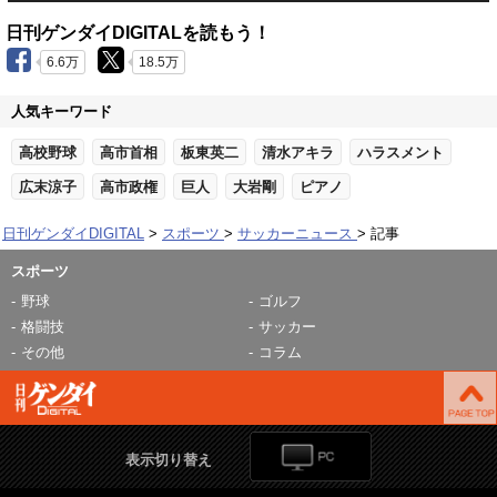
日刊ゲンダイDIGITALを読もう！
6.6万
18.5万
人気キーワード
高校野球
高市首相
板東英二
清水アキラ
ハラスメント
広末涼子
高市政権
巨人
大岩剛
ピアノ
日刊ゲンダイDIGITAL
スポーツ
サッカーニュース
記事
スポーツ
野球
ゴルフ
格闘技
サッカー
その他
コラム
表示切り替え