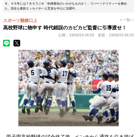
８、９９年にはＴＢＳラジオ「松崎菊也のいかがなものか！」でパーソナリティーを務め
た。現在も風刺エッセイや一人芝居を中心に活躍中。
> 一覧へ
スポーツ難癖口上
高校野球に物申す 時代錯誤のカビカビ監督に引導渡せ！
公開：
19/08/29 06:00
更新：
19/08/29 06:00
甲子園高校野球の試合終了後、ベンチから通路を引き揚げ