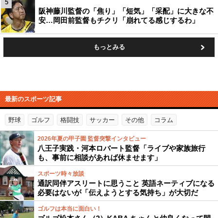
5
阪神藤川監督の「焦り」「短気」「采配」に大きな不
安…岡田前監督もチクリ「崩れてる感じするわ」
もっとみる
最新のスポーツ記事
野球
ゴルフ
格闘技
サッカー
その他
コラム
2026年夏の甲子園 監督突撃インタビュー
八王子実践・河本ロバート監督「ライブや家族旅行
も、事前に相談があれば休ませます」
スポーツ時々放談
通訳同伴アスリートに思うこと 英語ネーティブになる
必要はないが「伝えようとする気持ち」が大切だ
ゴルフは本当に面白い！