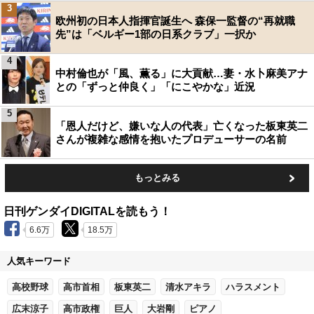
3
欧州初の日本人指揮官誕生へ 森保一監督の“再就職
先”は「ベルギー1部の日系クラブ」一択か
4
中村倫也が「風、薫る」に大貢献…妻・水卜麻美アナ
との「ずっと仲良く」「にこやかな」近況
5
「恩人だけど、嫌いな人の代表」亡くなった板東英二
さんが複雑な感情を抱いたプロデューサーの名前
もっとみる
日刊ゲンダイDIGITALを読もう！
6.6万
18.5万
人気キーワード
高校野球
高市首相
板東英二
清水アキラ
ハラスメント
広末涼子
高市政権
巨人
大岩剛
ピアノ