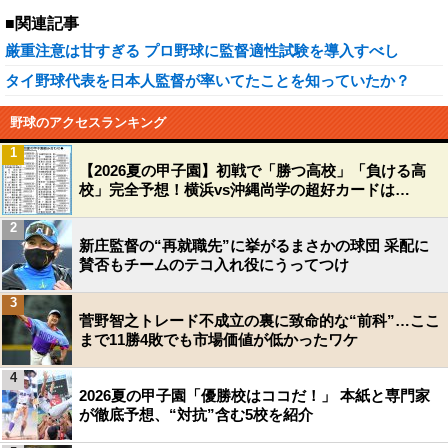
■関連記事
厳重注意は甘すぎる プロ野球に監督適性試験を導入すべし
タイ野球代表を日本人監督が率いてたことを知っていたか？
野球のアクセスランキング
1
【2026夏の甲子園】初戦で「勝つ高校」「負ける高
校」完全予想！横浜vs沖縄尚学の超好カードは…
2
新庄監督の“再就職先”に挙がるまさかの球団 采配に
賛否もチームのテコ入れ役にうってつけ
3
菅野智之トレード不成立の裏に致命的な“前科”…ここ
まで11勝4敗でも市場価値が低かったワケ
4
2026夏の甲子園「優勝校はココだ！」 本紙と専門家
が徹底予想、“対抗”含む5校を紹介