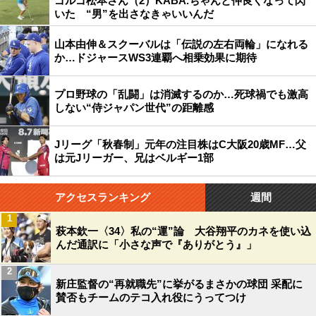
ゴルゴ松本さん（2）KABA.ちゃんと仲良くなって閃
いた “男”を出さなきゃいいんだ
山本由伸＆スクーバルは「伝説の左右両輪」になれる
か…ドジャースWS3連覇へ相乗効果に期待
プロ野球の「乱闘」は消滅するのか…死球禍でも激高
しない“侍ジャパン世代”の距離感
Jリーグ「秋春制」元年の注目株はC大阪20歳MF…父
は元Jリーガー、兄はベルギー1部
アクセスランキング
週間
1
萩本欽一〈34〉私の“運”論 大谷翔平のカネを使い込
んだ通訳に「小さな声で『ありがとう』」
2
新庄監督の“再就職先”に挙がるまさかの球団 采配に
賛否もチームのテコ入れ役にうってつけ