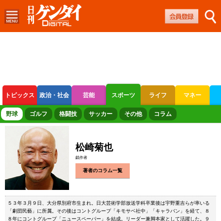
トピックス
政治・社会
芸能
スポーツ
ライフ
マネー
ボートレース
競輪
オートレース
野球
ゴルフ
格闘技
サッカー
その他
コラム
松崎菊也
戯作者
著者のコラム一覧
５３年３月９日、大分県別府市生まれ。日大芸術学部放送学科卒業後は宇野重吉らが率いる
「劇団民藝」に所属。その後はコントグループ「キモサベ社中」「キャラバン」を経て、８
８年にコントグループ「ニュースペーパー」を結成。リーダー兼脚本家として活躍した。９