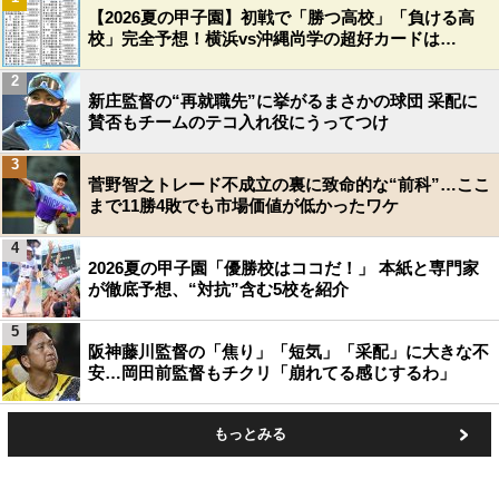
【2026夏の甲子園】初戦で「勝つ高校」「負ける高
校」完全予想！横浜vs沖縄尚学の超好カードは…
2
新庄監督の“再就職先”に挙がるまさかの球団 采配に
賛否もチームのテコ入れ役にうってつけ
3
菅野智之トレード不成立の裏に致命的な“前科”…ここ
まで11勝4敗でも市場価値が低かったワケ
4
2026夏の甲子園「優勝校はココだ！」 本紙と専門家
が徹底予想、“対抗”含む5校を紹介
5
阪神藤川監督の「焦り」「短気」「采配」に大きな不
安…岡田前監督もチクリ「崩れてる感じするわ」
もっとみる