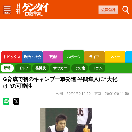
トピックス
政治・社会
芸能
スポーツ
ライフ
マネー
ボートレース
競輪
オートレース
野球
ゴルフ
格闘技
サッカー
その他
コラム
G育成で初のキャンプ一軍発進 平間隼人に“大化
け”の可能性
公開：
20/01/20 11:50
更新：
20/01/20 11:50