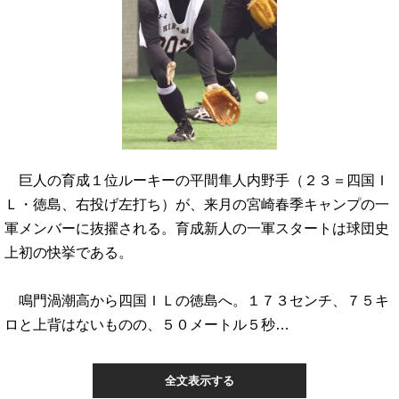
巨人の育成１位ルーキーの平間隼人内野手（２３＝四国Ｉ
Ｌ・徳島、右投げ左打ち）が、来月の宮崎春季キャンプの一
軍メンバーに抜擢される。育成新人の一軍スタートは球団史
上初の快挙である。
鳴門渦潮高から四国ＩＬの徳島へ。１７３センチ、７５キ
ロと上背はないものの、５０メートル５秒…
全文表示する