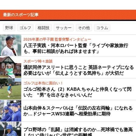
最新のスポーツ記事
野球
ゴルフ
格闘技
サッカー
その他
コラム
2026年夏の甲子園 監督突撃インタビュー
八王子実践・河本ロバート監督「ライブや家族旅行
も、事前に相談があれば休ませます」
スポーツ時々放談
通訳同伴アスリートに思うこと 英語ネーティブになる
必要はないが「伝えようとする気持ち」が大切だ
ゴルフは本当に面白い！
ゴルゴ松本さん（2）KABA.ちゃんと仲良くなって閃
いた “男”を出さなきゃいいんだ
山本由伸＆スクーバルは「伝説の左右両輪」になれる
か…ドジャースWS3連覇へ相乗効果に期待
プロ野球の「乱闘」は消滅するのか…死球禍でも激高
しない“侍ジャパン世代”の距離感