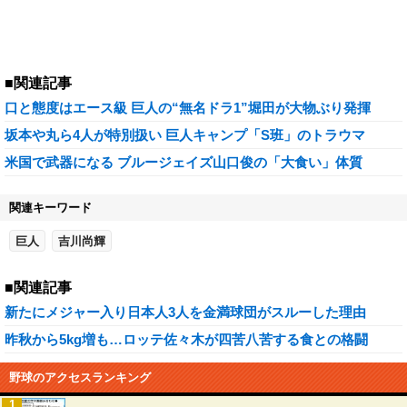
■関連記事
口と態度はエース級 巨人の“無名ドラ1”堀田が大物ぶり発揮
坂本や丸ら4人が特別扱い 巨人キャンプ「S班」のトラウマ
米国で武器になる ブルージェイズ山口俊の「大食い」体質
関連キーワード
巨人
吉川尚輝
■関連記事
新たにメジャー入り日本人3人を金満球団がスルーした理由
昨秋から5kg増も…ロッテ佐々木が四苦八苦する食との格闘
野球のアクセスランキング
1