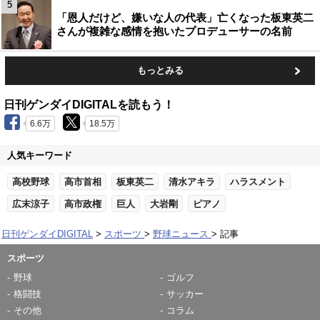
5
「恩人だけど、嫌いな人の代表」亡くなった板東英二
さんが複雑な感情を抱いたプロデューサーの名前
もっとみる
日刊ゲンダイDIGITALを読もう！
6.6万
18.5万
人気キーワード
高校野球
高市首相
板東英二
清水アキラ
ハラスメント
広末涼子
高市政権
巨人
大岩剛
ピアノ
日刊ゲンダイDIGITAL
スポーツ
野球ニュース
記事
スポーツ
野球
ゴルフ
格闘技
サッカー
その他
コラム