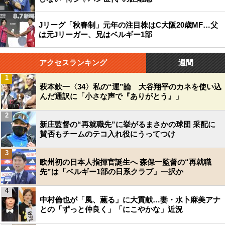
Jリーグ「秋春制」元年の注目株はC大阪20歳MF…父
は元Jリーガー、兄はベルギー1部
アクセスランキング
週間
1
萩本欽一〈34〉私の“運”論 大谷翔平のカネを使い込
んだ通訳に「小さな声で『ありがとう』」
2
新庄監督の“再就職先”に挙がるまさかの球団 采配に
賛否もチームのテコ入れ役にうってつけ
3
欧州初の日本人指揮官誕生へ 森保一監督の“再就職
先”は「ベルギー1部の日系クラブ」一択か
4
中村倫也が「風、薫る」に大貢献…妻・水卜麻美アナ
との「ずっと仲良く」「にこやかな」近況