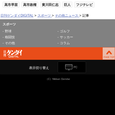
高市早苗
高市政権
黄川田仁志
巨人
フジテレビ
日刊ゲンダイDIGITAL
スポーツ
その他ニュース
記事
スポーツ
野球
ゴルフ
格闘技
サッカー
その他
コラム
表示切り替え
（C）Nikkan Gendai