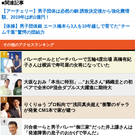
■関連記事
【アーチェリー】男子団体は必然の銅 誘致決定後から強化費増
額、2019年は約1億円！
【体操】男子団体銀 エース橋本ら3人を10年越しで育てた“チー
ム千葉”驚愕の団結力
その他のアクセスランキング
1
バレーボールとビーチバレーで五輪4度出場 高橋有紀
子さんは横浜で寿司屋の女将になっていた
2
大坂なおみ「本当に特別」…“お兄さん”錦織圭との初
ペアで全米OP混合ダブルス大躍進に期待大
3
りくりゅう プロ転向で“浅田真央超え”衝撃のギャラ
が発覚 CM1本で家が建つ
4
川合俊一らと男子バレー“御三家”だった井上謙さんは
「発達障害の息子のおかげで学んだ」