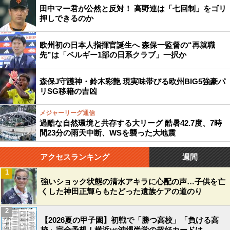
田中マー君が公然と反対！ 高野連は「七回制」をゴリ
押しできるのか
欧州初の日本人指揮官誕生へ 森保一監督の“再就職
先”は「ベルギー1部の日系クラブ」一択か
森保J守護神・鈴木彩艶 現実味帯びる欧州BIG5強豪パ
リSG移籍の吉凶
メジャーリーグ通信
過酷な自然環境と共存する大リーグ 酷暑42.7度、7時
間23分の雨天中断、WSを襲った大地震
アクセスランキング
週間
1
強いショック状態の清水アキラに心配の声…子供を亡
くした神田正輝らもたどった遺族ケアの道のり
2
【2026夏の甲子園】初戦で「勝つ高校」「負ける高
校」完全予想！横浜vs沖縄尚学の超好カードは…