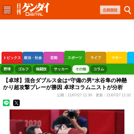
トピックス
政治・社会
芸能
スポーツ
ライフ
マネー
ボートレース
競輪
オートレース
野球
ゴルフ
格闘技
サッカー
その他
コラム
【卓球】混合ダブルス金は“守備の男”水谷隼の神懸
かり超攻撃プレーが勝因 卓球コラムニストが分析
公開：
21/07/27 11:30
更新：
21/07/27 11:32