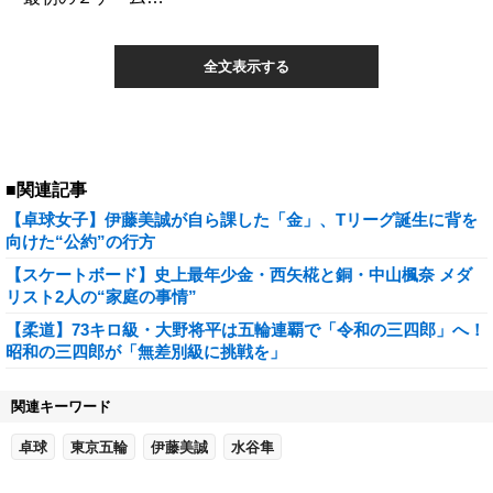
全文表示する
■関連記事
【卓球女子】伊藤美誠が自ら課した「金」、Tリーグ誕生に背を
向けた“公約”の行方
【スケートボード】史上最年少金・西矢椛と銅・中山楓奈 メダ
リスト2人の“家庭の事情”
【柔道】73キロ級・大野将平は五輪連覇で「令和の三四郎」へ！
昭和の三四郎が「無差別級に挑戦を」
関連キーワード
卓球
東京五輪
伊藤美誠
水谷隼