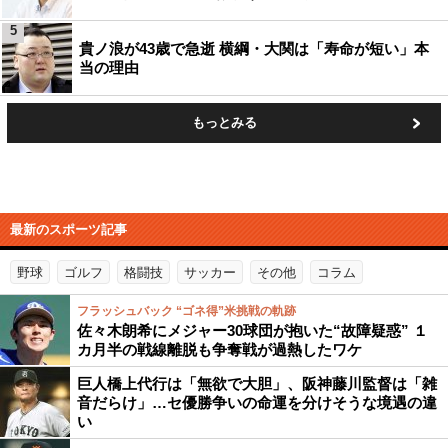
5
貴ノ浪が43歳で急逝 横綱・大関は「寿命が短い」本
当の理由
もっとみる
最新のスポーツ記事
野球
ゴルフ
格闘技
サッカー
その他
コラム
フラッシュバック “ゴネ得”米挑戦の軌跡
佐々木朗希にメジャー30球団が抱いた“故障疑惑” １
カ月半の戦線離脱も争奪戦が過熱したワケ
巨人橋上代行は「無欲で大胆」、阪神藤川監督は「雑
音だらけ」…セ優勝争いの命運を分けそうな境遇の違
い