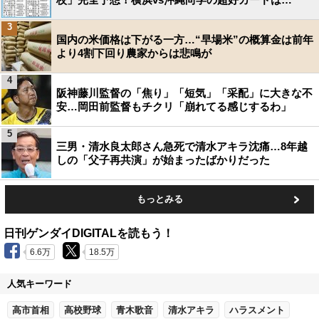
3
国内の米価格は下がる一方…“早場米”の概算金は前年
より4割下回り農家からは悲鳴が
4
阪神藤川監督の「焦り」「短気」「采配」に大きな不
安…岡田前監督もチクリ「崩れてる感じするわ」
5
三男・清水良太郎さん急死で清水アキラ沈痛…8年越
しの「父子再共演」が始まったばかりだった
もっとみる
日刊ゲンダイDIGITALを読もう！
6.6万
18.5万
人気キーワード
高市首相
高校野球
青木歌音
清水アキラ
ハラスメント