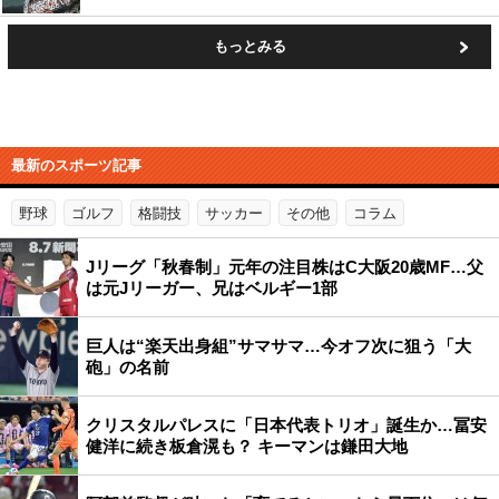
もっとみる
最新のスポーツ記事
野球
ゴルフ
格闘技
サッカー
その他
コラム
Jリーグ「秋春制」元年の注目株はC大阪20歳MF…父
は元Jリーガー、兄はベルギー1部
巨人は“楽天出身組”サマサマ…今オフ次に狙う「大
砲」の名前
クリスタルパレスに「日本代表トリオ」誕生か…冨安
健洋に続き板倉滉も？ キーマンは鎌田大地