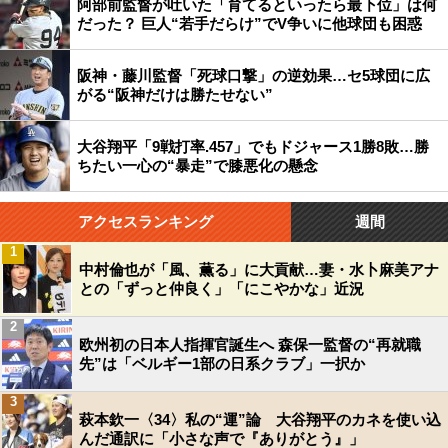
阿部前監督が吐いた「育てるといったら最下位」は何
だった？ 巨人“若手だらけ”でV争いに他球団も困惑
阪神・藤川監督「死球口撃」の逆効果…セ5球団に広
がる“阪神だけは勝たせない”
大谷翔平「9戦打率.457」でもドジャース1勝8敗…勝
ちたい一心の“暴走”で膝悪化の懸念
アクセスランキング
週間
1
中村倫也が「風、薫る」に大貢献…妻・水卜麻美アナ
との「ずっと仲良く」「にこやかな」近況
2
欧州初の日本人指揮官誕生へ 森保一監督の“再就職
先”は「ベルギー1部の日系クラブ」一択か
3
萩本欽一〈34〉私の“運”論 大谷翔平のカネを使い込
んだ通訳に「小さな声で『ありがとう』」