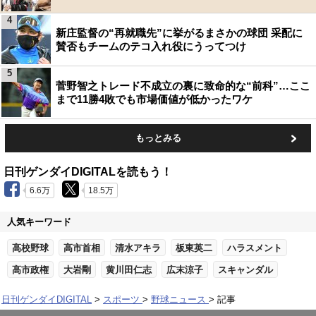
4
新庄監督の“再就職先”に挙がるまさかの球団 采配に
賛否もチームのテコ入れ役にうってつけ
5
菅野智之トレード不成立の裏に致命的な“前科”…ここ
まで11勝4敗でも市場価値が低かったワケ
もっとみる
日刊ゲンダイDIGITALを読もう！
6.6万
18.5万
人気キーワード
高校野球
高市首相
清水アキラ
板東英二
ハラスメント
高市政権
大岩剛
黄川田仁志
広末涼子
スキャンダル
日刊ゲンダイDIGITAL
スポーツ
野球ニュース
記事