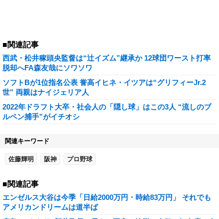
■関連記事
西武・松井稼頭央監督は“辻イズム”継承か 12球団ワースト打率
脱却へFA森友哉にソワソワ
ソフトBが1位指名公表 誉高イヒネ・イツアは“グリフィーJr.2
世” 両親はナイジェリア人
2022年ドラフト大卒・社会人の「隠し球」はこの3人 “流しのブ
ルペン捕手”がイチオシ
関連キーワード
佐藤輝明
阪神
プロ野球
■関連記事
エンゼルス大谷は今季「日給2000万円・時給83万円」 それでも
アメリカンドリームは道半ば