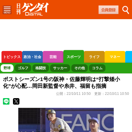
トピックス
政治・社会
芸能
スポーツ
ライフ
マネー
ボートレース
競輪
オートレース
野球
ゴルフ
格闘技
サッカー
その他
コラム
ポストシーズン1号の阪神・佐藤輝明は“打撃矮小
化”が心配…岡田新監督や糸井、福留も指摘
公開：
22/10/11 10:50
更新：
22/10/11 10:50