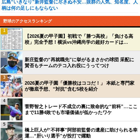
広島“いきなり”新井監督に尽きぬ不安…抜群の人気、知名度、人
柄は何の足しにもならない
野球のアクセスランキング
1
【2026夏の甲子園】初戦で「勝つ高校」「負ける高
校」完全予想！横浜vs沖縄尚学の超好カードは…
2
新庄監督の“再就職先”に挙がるまさかの球団 采配に
賛否もチームのテコ入れ役にうってつけ
3
2026夏の甲子園「優勝校はココだ！」 本紙と専門家
が徹底予想、“対抗”含む5校を紹介
4
菅野智之トレード不成立の裏に致命的な“前科”…ここ
まで11勝4敗でも市場価値が低かったワケ
5
橋上巨人が“不祥事”阿部前監督の遺産に助けられる幸
運…“肝いり選手”が投打で躍動