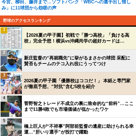
今宮、柳田、藤井まで…ソフトバンク「WBCへの選手出し惜し
み」に11球団から怨嗟の声
野球のアクセスランキング
1
【2026夏の甲子園】初戦で「勝つ高校」「負ける高
校」完全予想！横浜vs沖縄尚学の超好カードは…
2
新庄監督の“再就職先”に挙がるまさかの球団 采配に
賛否もチームのテコ入れ役にうってつけ
3
2026夏の甲子園「優勝校はココだ！」 本紙と専門家
が徹底予想、“対抗”含む5校を紹介
4
菅野智之トレード不成立の裏に致命的な“前科”…ここ
まで11勝4敗でも市場価値が低かったワケ
5
橋上巨人が“不祥事”阿部前監督の遺産に助けられる幸
運…“肝いり選手”が投打で躍動