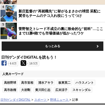
4
新庄監督の“再就職先”に挙がるまさかの球団 采配に
賛否もチームのテコ入れ役にうってつけ
5
菅野智之トレード不成立の裏に致命的な“前科”…ここ
まで11勝4敗でも市場価値が低かったワケ
もっとみる
日刊ゲンダイDIGITALを読もう！
6.6万
18.5万
人気キーワード
高校野球
高市首相
清水アキラ
板東英二
ハラスメント
高市政権
大岩剛
黄川田仁志
広末涼子
スキャンダル
日刊ゲンダイDIGITAL
スポーツ
野球ニュース
記事