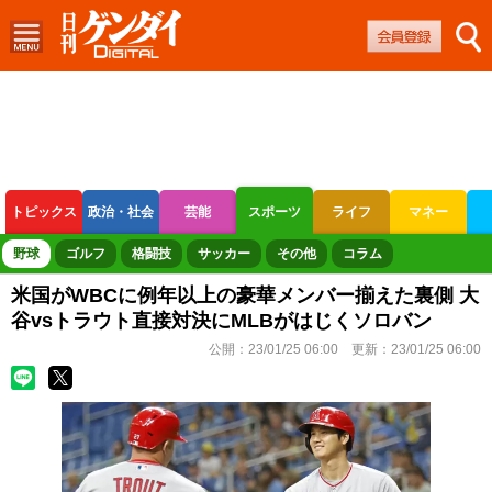
トピックス
政治・社会
芸能
スポーツ
ライフ
マネー
ボートレース
競輪
オートレース
野球
ゴルフ
格闘技
サッカー
その他
コラム
米国がWBCに例年以上の豪華メンバー揃えた裏側 大
谷vsトラウト直接対決にMLBがはじくソロバン
公開：
23/01/25 06:00
更新：
23/01/25 06:00