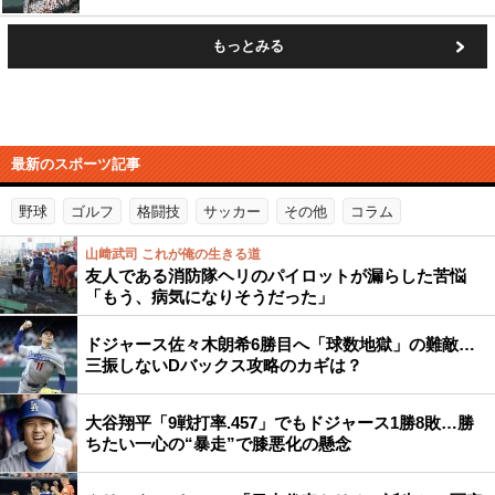
もっとみる
最新のスポーツ記事
野球
ゴルフ
格闘技
サッカー
その他
コラム
山﨑武司 これが俺の生きる道
友人である消防隊ヘリのパイロットが漏らした苦悩
「もう、病気になりそうだった」
ドジャース佐々木朗希6勝目へ「球数地獄」の難敵…
三振しないDバックス攻略のカギは？
大谷翔平「9戦打率.457」でもドジャース1勝8敗…勝
ちたい一心の“暴走”で膝悪化の懸念