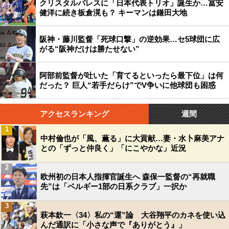
クリスタルパレスに「日本代表トリオ」誕生か…冨安
健洋に続き板倉滉も？ キーマンは鎌田大地
阪神・藤川監督「死球口撃」の逆効果…セ5球団に広
がる“阪神だけは勝たせない”
阿部前監督が吐いた「育てるといったら最下位」は何
だった？ 巨人“若手だらけ”でV争いに他球団も困惑
アクセスランキング
週間
1
中村倫也が「風、薫る」に大貢献…妻・水卜麻美アナ
との「ずっと仲良く」「にこやかな」近況
2
欧州初の日本人指揮官誕生へ 森保一監督の“再就職
先”は「ベルギー1部の日系クラブ」一択か
3
萩本欽一〈34〉私の“運”論 大谷翔平のカネを使い込
んだ通訳に「小さな声で『ありがとう』」