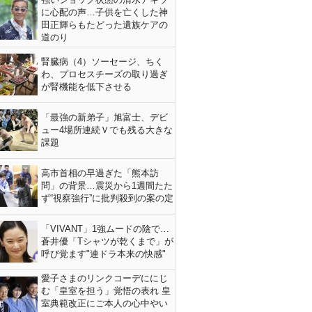
に心配の声…子供を亡くした神
田正輝らもたどった遺族ケアの
道のり
腎臓病（4）ソーセージ、ちく
わ、プロセスチーズの取り過ぎ
が腎機能を低下させる
「最強の新弟子」旭富士、デビ
ュー4場所連続Ｖでも残る大きな
課題
高市首相の早過ぎた「熊本訪
問」の背景…震災から1週間たた
ず“視察強行”に批判殺到の案の定
「VIVANT」1強ムードの陰で…
蒼井優「Tシャツが乾くまで」が
呼び覚ます"連ドラ本来の快感"
愛子さまのリンクコーデににじ
む「皇室を担う」覚悟の表れ 皇
室典範改正にご本人の心中やい