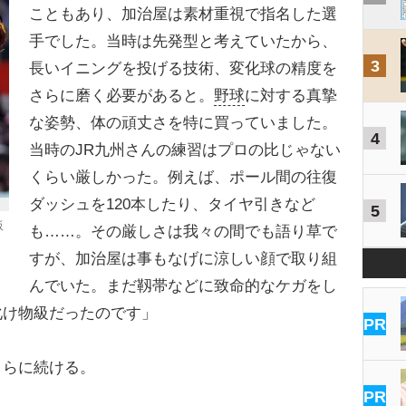
こともあり、加治屋は素材重視で指名した選
手でした。当時は先発型と考えていたから、
3
長いイニングを投げる技術、変化球の精度を
さらに磨く必要があると。
野球
に対する真摯
な姿勢、体の頑丈さを特に買っていました。
4
当時のJR九州さんの練習はプロの比じゃない
くらい厳しかった。例えば、ポール間の往復
ダッシュを120本したり、タイヤ引きなど
5
阪
も……。その厳しさは我々の間でも語り草で
すが、加治屋は事もなげに涼しい顔で取り組
んでいた。まだ靱帯などに致命的なケガをし
化け物級だったのです」
PR
らに続ける。
PR