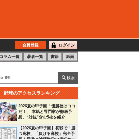
会員登録
ログイン
コラム一覧
著者一覧
書籍
紙面
野球のアクセスランキング
2026夏の甲子園「優勝校はココ
だ！」 本紙と専門家が徹底予
想、“対抗”含む5校を紹介
【2026夏の甲子園】初戦で「勝
つ高校」「負ける高校」完全予