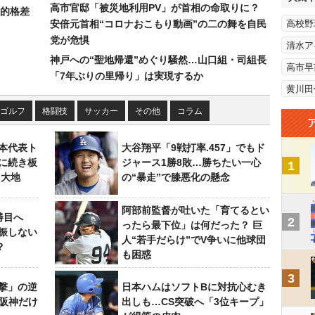
高市官邸「被災地利用PV」が首相の命取りに？
的格差
安倍元首相“コロナおこもり動画”の二の舞を自民
高校野
党が危惧
清水ア
神戸への“聖地帰還”めぐり騒然…山口組・司組長
高市早
「7年ぶりの里帰り」は実現するか
黄川田
ゴルフ
格闘技
サッカー
その他
コラム
本代表ト
大谷翔平「9戦打率.457」でもド
に続き板
ジャース1勝8敗…勝ちたい一心
1
田大地
の“暴走”で膝悪化の懸念
阿部前監督が吐いた「育てるとい
勝目へ
2
ったら最下位」は何だった？ 巨
振しない
人“若手だらけ”でV争いに他球団
？
も困惑
3
撃」の逆
日本ハムはソフトBに対抗心むき
“阪神だけ
出しも…CS突破へ「3位キープ」