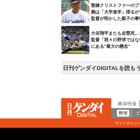
聖隷クリストファーのプ
腕は「大学進学」揺るが
監督が明かした親子の事
大谷翔平またも走塁死…
監督「我々の野球ではな
にある“最大の懸念”
日刊ゲンダイDIGITALを読も
政治/社会
野球
ゴ
サイトポリシ