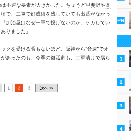
のは不運な要素が大きかった。ちょうど甲斐野や
高
た頃で、二軍で好成績を残していても出番がなかっ
PR
、『加治屋はなぜ一軍で投げないのか。ケガしてい
もありました」
ックを受ける暇もないほど、
阪神
から“音速”でオ
手があったのも、今季の復活劇も、二軍漬けで腐ら
1
2
1
2
3
次へ
>>
3
4