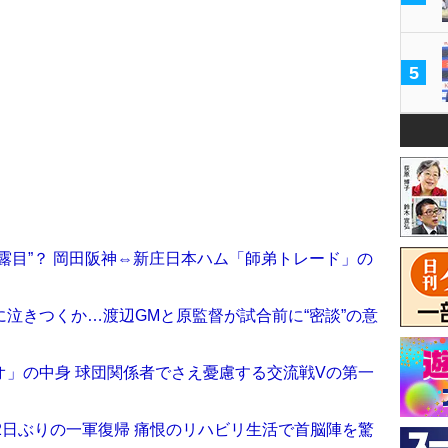
5
露目”？ 岡田阪神⇔新庄日本ハム「師弟トレード」の
泣きつくか…渡辺GMと原監督が試合前に“密談”の意
オ」の中身 球団関係者でさえ憂慮する交流戦Vの第一
2日ぶりの一軍復帰 痛恨のリハビリ生活で首脳陣を驚