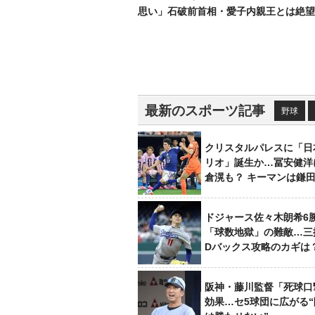
思い」石破前首相・愛子内親王とは絶望
最新のスポーツ記事
野球
クリスタルパレスに「日
リオ」誕生か…冨安健洋
倉滉も？ キーマンは鎌
ドジャース佐々木朗希6
「球数地獄」の難敵…三
Dバックス攻略のカギは
阪神・藤川監督「死球口
効果…セ5球団に広がる