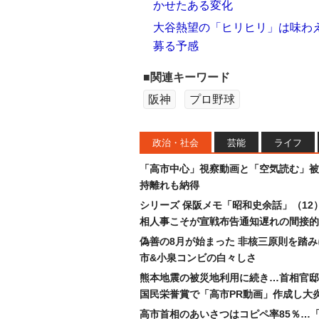
かせたある変化
大谷熱望の「ヒリヒリ」は味わ
募る予感
■関連キーワード
阪神
プロ野球
政治・社会
芸能
ライフ
「高市中心」視察動画と「空気読む」被
持離れも納得
シリーズ 保阪メモ「昭和史余話」（12
相人事こそが宣戦布告通知遅れの間接的
偽善の8月が始まった 非核三原則を踏
市&小泉コンビの白々しさ
熊本地震の被災地利用に続き…首相官邸
国民栄誉賞で「高市PR動画」作成し大
高市首相のあいさつはコピペ率85％…