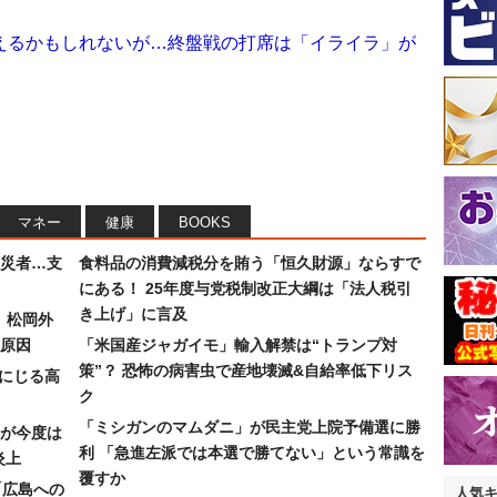
えるかもしれないが…終盤戦の打席は「イライラ」が
マネー
健康
BOOKS
災者…支
食料品の消費減税分を賄う「恒久財源」ならすで
にある！ 25年度与党税制改正大綱は「法人税引
き上げ」に言及
）松岡外
原因
「米国産ジャガイモ」輸入解禁は“トランプ対
策”？ 恐怖の病害虫で産地壊滅&自給率低下リス
みにじる高
ク
「ミシガンのマムダニ」が民主党上院予備選に勝
が今度は
利 「急進左派では本選で勝てない」という常識を
炎上
覆すか
「広島への
人気