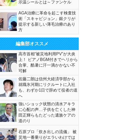
示温シールとは～ファンケル
AGA治療に革命を起こす検査技
術「スキャビジョン」銀クリが
提示する新しい薄毛治療のあり
方
編集部オススメ
高市首相“被災地利用PV”が大炎
上！ ピアノBGM付きでヘリから
合掌、酷暑に汗一滴かかない不
可解
佐藤二朗は信州大経済学部から
就職氷河期にリクルートに入社
も、わずか1日で辞めて役者の道
へ
強いショック状態の清水アキラ
に心配の声…子供を亡くした神
田正輝らもたどった遺族ケアの
道のり
石原プロ「炊き出しの流儀」 被
災地一番乗りがエラいわけでは