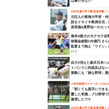
は勝たせない”
2026年夏の甲子園 監督突撃イ
元巨人の東海大甲府・仲
語るイキイキ教員生活…
原辰徳&星野仙一のエッ
海舟&航大のモテモテ佐
移籍金総額140億円 さ
監督まで抱え「ウドン」
ハ！
自力V消えた新庄日本ハ
トバンクに到底及ばない
策数にも「雑な野球」歴
小林至教授のマネーボールQ&A
「弱くても黒字にできる
覆した常識…プロ野球で
激増したワケ
2026年夏の甲子園 監督突撃イ