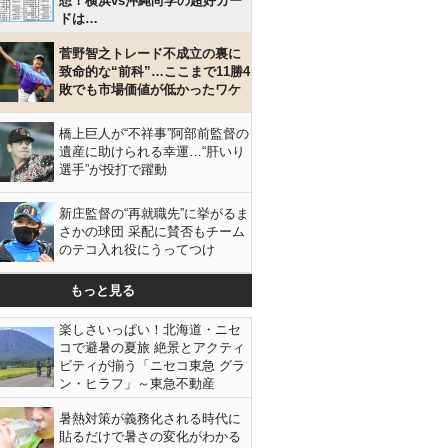
想！横浜vs沖縄尚学の超好カー
ドは…
菅野智之トレード不成立の裏に
致命的な“前科”…ここまで11勝4
敗でも市場価値が低かったワケ
橋上巨人が“不祥事”阿部前監督の
遺産に助けられる幸運…“肝いり
選手”が投打で躍動
新庄監督の“再就職先”に挙がるま
さかの球団 采配に賛否もチーム
のテコ入れ役にうってつけ
もっと見る
楽しさいっぱい！北海道・ニセ
コで避暑の夏旅 絶景とアクティ
ビティが揃う「ニセコ東急 グラ
ン・ヒラフ」～東急不動産
暑熱対策が義務化される時代に
貼るだけで暑さの変化がわかる