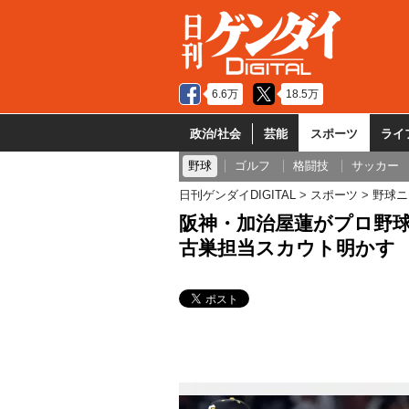
6.6万
18.5万
政治/社会
芸能
スポーツ
ライ
野球
ゴルフ
格闘技
サッカー
日刊ゲンダイDIGITAL
スポーツ
野球ニ
阪神・加治屋蓮がプロ野
古巣担当スカウト明かす