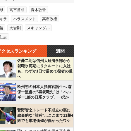
球
高市首相
青木歌音
キラ
ハラスメント
高市政権
苗
大岩剛
スキャンダル
仁志
アクセスランキング
週間
佐藤二朗は信州大経済学部から
就職氷河期にリクルートに入社
も、わずか1日で辞めて役者の道
へ
欧州初の日本人指揮官誕生へ 森
保一監督の“再就職先”は「ベル
ギー1部の日系クラブ」一択か
菅野智之トレード不成立の裏に
致命的な“前科”…ここまで11勝4
敗でも市場価値が低かったワケ
強いショック状態の清水アキラ