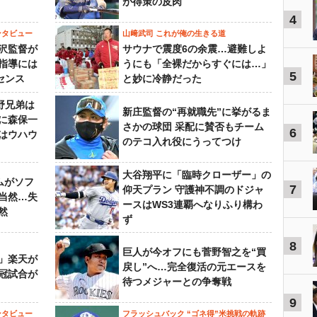
が得策の皮肉
4
ンタビュー
山﨑武司 これが俺の生きる道
沢監督が
サウナで震度6の余震…避難しよ
指導には
うにも「全裸だからすぐには…」
5
センス
と妙に冷静だった
野兄弟は
新庄監督の“再就職先”に挙がるま
らに森保一
さかの球団 采配に賛否もチーム
6
はウハウ
のテコ入れ役にうってつけ
大谷翔平に「臨時クローザー」の
ムがソフ
7
仰天プラン 守護神不調のドジャ
当然…失
ースはWS3連覇へなりふり構わ
然
ず
8
巨人が今オフにも菅野智之を“買
」楽天が
戻し”へ…完全復活の元エースを
冠試合が
待つメジャーとの争奪戦
9
ンタビュー
フラッシュバック “ゴネ得”米挑戦の軌跡