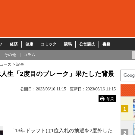
フ
経済
健康
コミック
競馬
公営競技
書籍
その他
コラム
ュース
記事
球人生「2度目のブレーク」果たした背景
公開日：
2023/06/16 11:15
更新日：
2023/06/16 11:15
印刷
1
「13年
ドラフト
は1位入札の抽選を2度外した
2