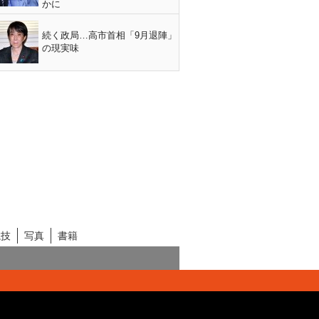
かに
続く政局…高市首相「9月退陣」
の現実味
競技
写真
書籍