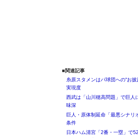
■関連記事
糸原スタメンはパ球団への“お披
実現度
西武は「山川穂高問題」で巨人に
味深
巨人・原体制延命「最悪シナリ
条件
日本ハム清宮「2番・一塁」で5