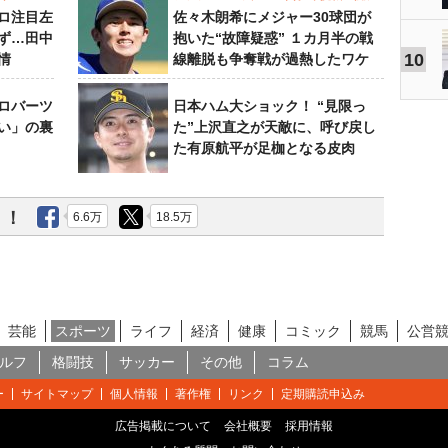
ロ注目左
佐々木朗希にメジャー30球団が
ず…田中
抱いた“故障疑惑” １カ月半の戦
10
情
線離脱も争奪戦が過熱したワケ
ロバーツ
日本ハム大ショック！ “見限っ
い」の裏
た”上沢直之が天敵に、呼び戻し
た有原航平が足枷となる皮肉
う！
6.6万
18.5万
芸能
スポーツ
ライフ
経済
健康
コミック
競馬
公営
ルフ
格闘技
サッカー
その他
コラム
ー
サイトマップ
個人情報
著作権
リンク
定期購読申込み
広告掲載について
会社概要
採用情報