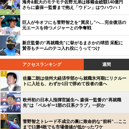
海舟&航大のモテモテ佐野兄弟は移籍金総額140億円
さらに森保一監督まで抱え「ウドン」はウハウハ！
巨人が今オフにも菅野智之を“買戻し”へ…完全復活の
元エースを待つメジャーとの争奪戦
新庄監督の“再就職先”に挙がるまさかの球団 采配に
賛否もチームのテコ入れ役にうってつけ
アクセスランキング
週間
1
佐藤二朗は信州大経済学部から就職氷河期にリクルー
トに入社も、わずか1日で辞めて役者の道へ
2
欧州初の日本人指揮官誕生へ 森保一監督の“再就職
先”は「ベルギー1部の日系クラブ」一択か
3
菅野智之トレード不成立の裏に致命的な“前科”…ここ
まで11勝4敗でも市場価値が低かったワケ