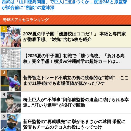
西武は「山川穂高問題」で巨人に泣きつくか…渡辺GMと原監督
が試合前に“密談”の意味深
野球のアクセスランキング
1
2026夏の甲子園「優勝校はココだ！」 本紙と専門家
が徹底予想、“対抗”含む5校を紹介
2
【2026夏の甲子園】初戦で「勝つ高校」「負ける高
校」完全予想！横浜vs沖縄尚学の超好カードは…
3
菅野智之トレード不成立の裏に致命的な“前科”…ここ
まで11勝4敗でも市場価値が低かったワケ
4
橋上巨人が“不祥事”阿部前監督の遺産に助けられる幸
運…“肝いり選手”が投打で躍動
5
新庄監督の“再就職先”に挙がるまさかの球団 采配に
賛否もチームのテコ入れ役にうってつけ