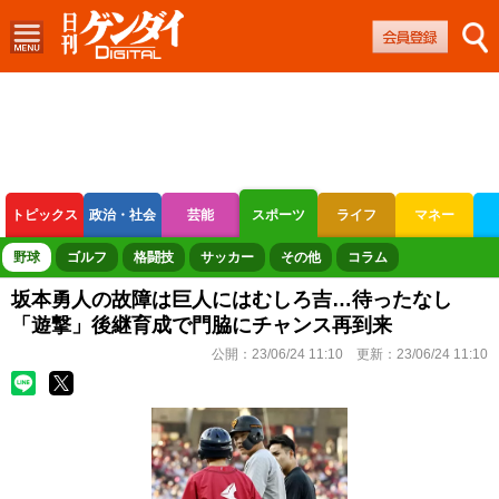
トピックス
政治・社会
芸能
スポーツ
ライフ
マネー
ボートレース
競輪
オートレース
野球
ゴルフ
格闘技
サッカー
その他
コラム
坂本勇人の故障は巨人にはむしろ吉…待ったなし
「遊撃」後継育成で門脇にチャンス再到来
公開：
23/06/24 11:10
更新：
23/06/24 11:10