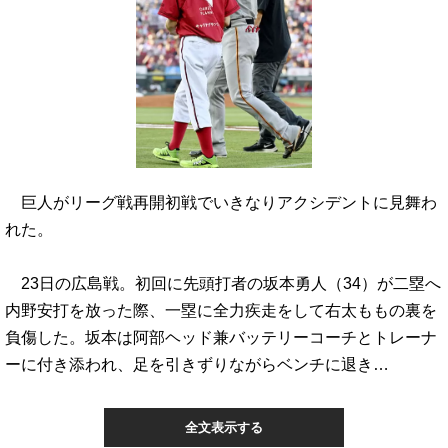
巨人がリーグ戦再開初戦でいきなりアクシデントに見舞わ
れた。
23日の広島戦。初回に先頭打者の坂本勇人（34）が二塁へ
内野安打を放った際、一塁に全力疾走をして右太ももの裏を
負傷した。坂本は阿部ヘッド兼バッテリーコーチとトレーナ
ーに付き添われ、足を引きずりながらベンチに退き…
全文表示する