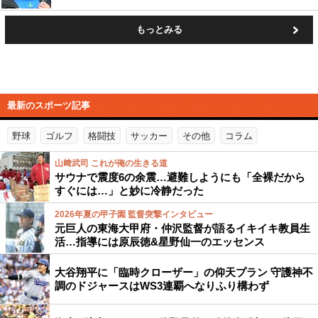
もっとみる
最新のスポーツ記事
野球
ゴルフ
格闘技
サッカー
その他
コラム
山﨑武司 これが俺の生きる道
サウナで震度6の余震…避難しようにも「全裸だから
すぐには…」と妙に冷静だった
2026年夏の甲子園 監督突撃インタビュー
元巨人の東海大甲府・仲沢監督が語るイキイキ教員生
活…指導には原辰徳&星野仙一のエッセンス
大谷翔平に「臨時クローザー」の仰天プラン 守護神不
調のドジャースはWS3連覇へなりふり構わず