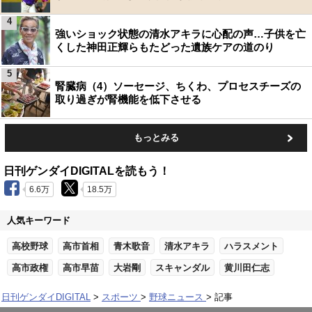
4
強いショック状態の清水アキラに心配の声…子供を亡
くした神田正輝らもたどった遺族ケアの道のり
5
腎臓病（4）ソーセージ、ちくわ、プロセスチーズの
取り過ぎが腎機能を低下させる
もっとみる
日刊ゲンダイDIGITALを読もう！
6.6万
18.5万
人気キーワード
高校野球
高市首相
青木歌音
清水アキラ
ハラスメント
高市政権
高市早苗
大岩剛
スキャンダル
黄川田仁志
日刊ゲンダイDIGITAL
スポーツ
野球ニュース
記事