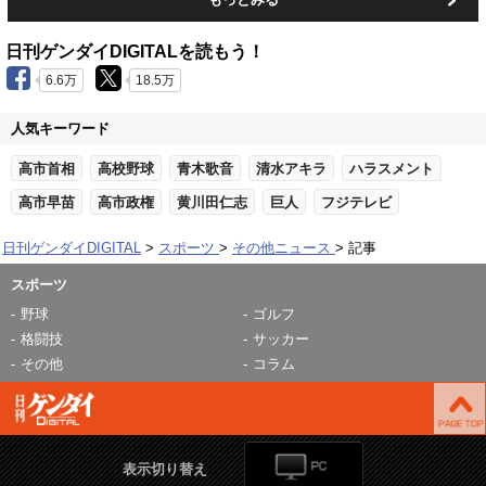
日刊ゲンダイDIGITALを読もう！
6.6万
18.5万
人気キーワード
高市首相
高校野球
青木歌音
清水アキラ
ハラスメント
高市早苗
高市政権
黄川田仁志
巨人
フジテレビ
日刊ゲンダイDIGITAL
スポーツ
その他ニュース
記事
スポーツ
野球
ゴルフ
格闘技
サッカー
その他
コラム
表示切り替え