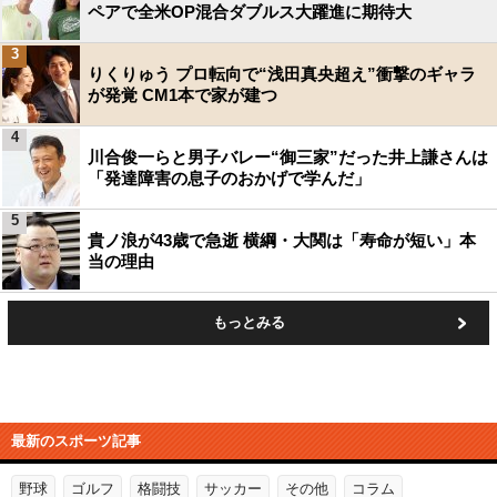
ペアで全米OP混合ダブルス大躍進に期待大
3
りくりゅう プロ転向で“浅田真央超え”衝撃のギャラ
が発覚 CM1本で家が建つ
4
川合俊一らと男子バレー“御三家”だった井上謙さんは
「発達障害の息子のおかげで学んだ」
5
貴ノ浪が43歳で急逝 横綱・大関は「寿命が短い」本
当の理由
もっとみる
最新のスポーツ記事
野球
ゴルフ
格闘技
サッカー
その他
コラム