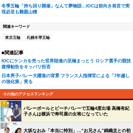
冬季五輪「持ち回り開催」なんて夢物語…IOCは前向き発言で実
現必至も難題山積
関連キーワード
東京五輪
札幌冬季五輪
■関連記事
IOCにケンカを売った世界陸連の至極まっとう ロシア選手の競技
復帰勧告をキッパリ拒否
日本男子バレー大躍進の背景 フランス人指揮官による「7年越し
の強化策」実る
その他のアクセスランキング
1
バレーボールとビーチバレーで五輪4度出場 高橋有紀
子さんは横浜で寿司屋の女将になっていた
2
大坂なおみ「本当に特別」…“お兄さん”錦織圭との初