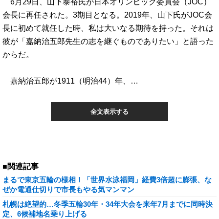
6月29日、山下泰裕氏が日本オリンピック委員会（JOC）
会長に再任された。3期目となる。2019年、山下氏がJOC会
長に初めて就任した時、私は大いなる期待を持った。それは
彼が「嘉納治五郎先生の志を継ぐものでありたい」と語った
からだ。
嘉納治五郎が1911（明治44）年、…
全文表示する
■関連記事
まるで東京五輪の様相！「世界水泳福岡」経費3倍超に膨張、な
ぜか電通仕切りで市長もやる気マンマン
札幌は絶望的…冬季五輪30年・34年大会を来年7月までに同時決
定、6候補地名乗り上げる