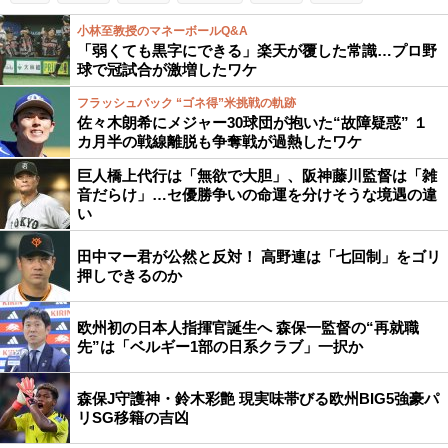
小林至教授のマネーボールQ&A
「弱くても黒字にできる」楽天が覆した常識…プロ野
球で冠試合が激増したワケ
フラッシュバック “ゴネ得”米挑戦の軌跡
佐々木朗希にメジャー30球団が抱いた“故障疑惑” １
カ月半の戦線離脱も争奪戦が過熱したワケ
巨人橋上代行は「無欲で大胆」、阪神藤川監督は「雑
音だらけ」…セ優勝争いの命運を分けそうな境遇の違
い
田中マー君が公然と反対！ 高野連は「七回制」をゴリ
押しできるのか
欧州初の日本人指揮官誕生へ 森保一監督の“再就職
先”は「ベルギー1部の日系クラブ」一択か
森保J守護神・鈴木彩艶 現実味帯びる欧州BIG5強豪パ
リSG移籍の吉凶