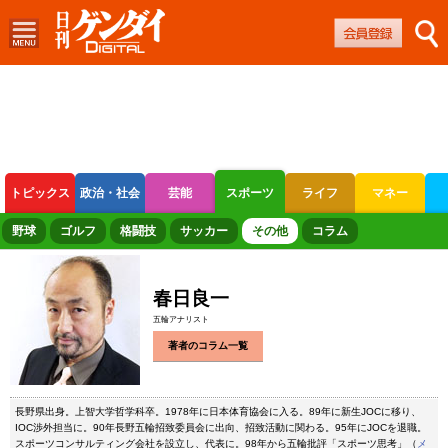
トピックス
政治・社会
芸能
スポーツ
ライフ
マネー
ボートレース
競輪
オートレース
野球
ゴルフ
格闘技
サッカー
その他
コラム
春日良一
五輪アナリスト
著者のコラム一覧
長野県出身。上智大学哲学科卒。1978年に日本体育協会に入る。89年に新生JOCに移り、
IOC渉外担当に。90年長野五輪招致委員会に出向、招致活動に関わる。95年にJOCを退職。
スポーツコンサルティング会社を設立し、代表に。98年から五輪批評「スポーツ思考」（
メ