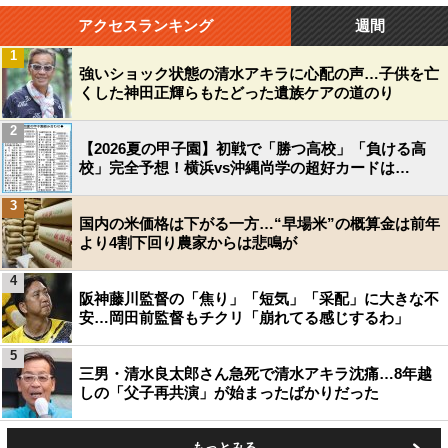
アクセスランキング
週間
1
強いショック状態の清水アキラに心配の声…子供を亡
くした神田正輝らもたどった遺族ケアの道のり
2
【2026夏の甲子園】初戦で「勝つ高校」「負ける高
校」完全予想！横浜vs沖縄尚学の超好カードは…
3
国内の米価格は下がる一方…“早場米”の概算金は前年
より4割下回り農家からは悲鳴が
4
阪神藤川監督の「焦り」「短気」「采配」に大きな不
安…岡田前監督もチクリ「崩れてる感じするわ」
5
三男・清水良太郎さん急死で清水アキラ沈痛…8年越
しの「父子再共演」が始まったばかりだった
もっとみる