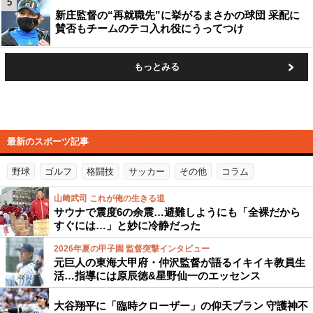
5
新庄監督の“再就職先”に挙がるまさかの球団 采配に
賛否もチームのテコ入れ役にうってつけ
もっとみる
最新のスポーツ記事
野球
ゴルフ
格闘技
サッカー
その他
コラム
山﨑武司 これが俺の生きる道
サウナで震度6の余震…避難しようにも「全裸だから
すぐには…」と妙に冷静だった
2026年夏の甲子園 監督突撃インタビュー
元巨人の東海大甲府・仲沢監督が語るイキイキ教員生
活…指導には原辰徳&星野仙一のエッセンス
大谷翔平に「臨時クローザー」の仰天プラン 守護神不