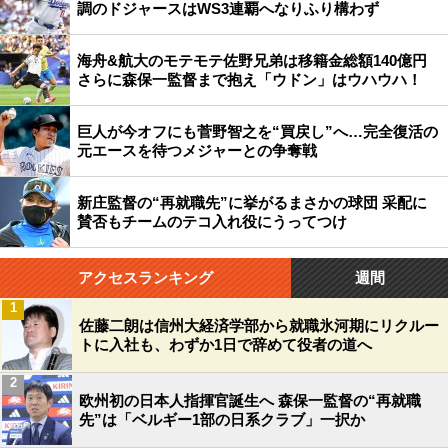
調のドジャースはWS3連覇へなりふり構わず
海舟&航大のモテモテ佐野兄弟は移籍金総額140億円
さらに森保一監督まで抱え「ウドン」はウハウハ！
巨人が今オフにも菅野智之を“買戻し”へ…完全復活の
元エースを待つメジャーとの争奪戦
新庄監督の“再就職先”に挙がるまさかの球団 采配に
賛否もチームのテコ入れ役にうってつけ
アクセスランキング
週間
1
佐藤二朗は信州大経済学部から就職氷河期にリクルー
トに入社も、わずか1日で辞めて役者の道へ
2
欧州初の日本人指揮官誕生へ 森保一監督の“再就職
先”は「ベルギー1部の日系クラブ」一択か