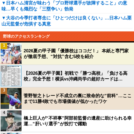
▼日本ハム清宮が味わう「プロ野球選手が故障すること」の意
味…早くも熾烈な「三塁争い」勃発
▼大谷の今季打者専念に「ひとつだけは良くない」…日本ハム栗
山元監督が危惧する真意
野球のアクセスランキング
1
2026夏の甲子園「優勝校はココだ！」 本紙と専門家
が徹底予想、“対抗”含む5校を紹介
2
【2026夏の甲子園】初戦で「勝つ高校」「負ける高
校」完全予想！横浜vs沖縄尚学の超好カードは…
3
菅野智之トレード不成立の裏に致命的な“前科”…ここ
まで11勝4敗でも市場価値が低かったワケ
4
橋上巨人が“不祥事”阿部前監督の遺産に助けられる幸
運…“肝いり選手”が投打で躍動