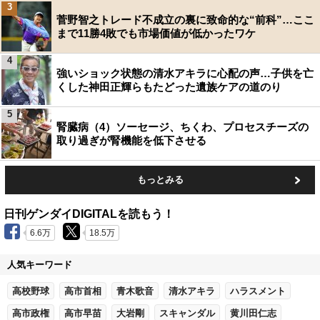
3
菅野智之トレード不成立の裏に致命的な“前科”…ここ
まで11勝4敗でも市場価値が低かったワケ
4
強いショック状態の清水アキラに心配の声…子供を亡
くした神田正輝らもたどった遺族ケアの道のり
5
腎臓病（4）ソーセージ、ちくわ、プロセスチーズの
取り過ぎが腎機能を低下させる
もっとみる
日刊ゲンダイDIGITALを読もう！
6.6万
18.5万
人気キーワード
高校野球
高市首相
青木歌音
清水アキラ
ハラスメント
高市政権
高市早苗
大岩剛
スキャンダル
黄川田仁志