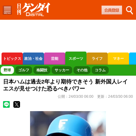
トピックス
政治・社会
芸能
スポーツ
ライフ
マネー
ボートレース
競輪
オートレース
野球
ゴルフ
格闘技
サッカー
その他
コラム
日本ハムは過去2年より期待できそう 新外国人レイ
エスが見せつけた恐るべきパワー
公開：
24/03/30 06:00
更新：
24/03/30 06:00