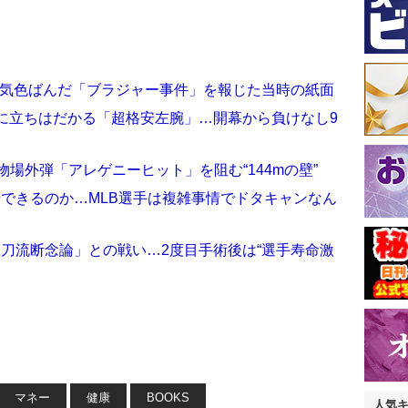
で気色ばんだ「ブラジャー事件」を報じた当時の紙面
に立ちはだかる「超格安左腕」…開幕から負けなし9
場外弾「アレゲニーヒット」を阻む“144mの壁”
出場できるのか…MLB選手は複雑事情でドタキャンなん
二刀流断念論」との戦い…2度目手術後は“選手寿命激
マネー
健康
BOOKS
人気