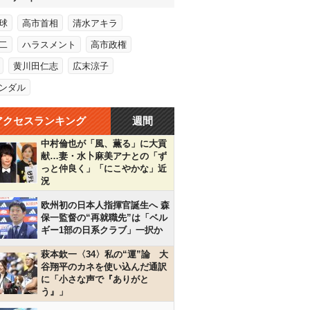
球
高市首相
清水アキラ
二
ハラスメント
高市政権
黄川田仁志
広末涼子
ンダル
アクセスランキング
週間
中村倫也が「風、薫る」に大貢
献…妻・水卜麻美アナとの「ず
っと仲良く」「にこやかな」近
況
欧州初の日本人指揮官誕生へ 森
保一監督の“再就職先”は「ベル
ギー1部の日系クラブ」一択か
萩本欽一〈34〉私の“運”論 大
谷翔平のカネを使い込んだ通訳
に「小さな声で『ありがと
う』」