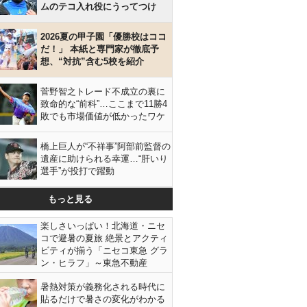
ムのテコ入れ役にうってつけ
2026夏の甲子園「優勝校はココ
だ！」 本紙と専門家が徹底予
想、“対抗”含む5校を紹介
菅野智之トレード不成立の裏に
致命的な“前科”…ここまで11勝4
敗でも市場価値が低かったワケ
橋上巨人が“不祥事”阿部前監督の
遺産に助けられる幸運…“肝いり
選手”が投打で躍動
もっと見る
楽しさいっぱい！北海道・ニセ
コで避暑の夏旅 絶景とアクティ
ビティが揃う「ニセコ東急 グラ
ン・ヒラフ」～東急不動産
暑熱対策が義務化される時代に
貼るだけで暑さの変化がわかる