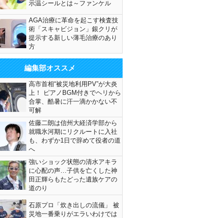
示温シールとは～ファンケル
AGA治療に革命を起こす検査技
術「スキャビジョン」銀クリが
提示する新しい薄毛治療のあり
方
編集部オススメ
高市首相“被災地利用PV”が大炎
上！ ピアノBGM付きでヘリから
合掌、酷暑に汗一滴かかない不
可解
佐藤二朗は信州大経済学部から
就職氷河期にリクルートに入社
も、わずか1日で辞めて役者の道
へ
強いショック状態の清水アキラ
に心配の声…子供を亡くした神
田正輝らもたどった遺族ケアの
道のり
石原プロ「炊き出しの流儀」 被
災地一番乗りがエラいわけでは