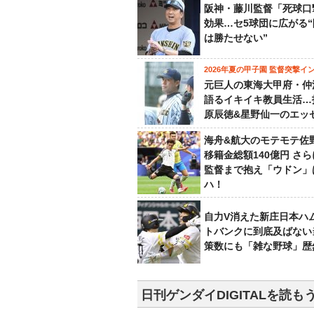
阪神・藤川監督「死球口
効果…セ5球団に広がる
は勝たせない”
2026年夏の甲子園 監督突撃イ
元巨人の東海大甲府・仲
語るイキイキ教員生活…
原辰徳&星野仙一のエッ
海舟&航大のモテモテ佐
移籍金総額140億円 さ
監督まで抱え「ウドン」
ハ！
自力V消えた新庄日本ハ
トバンクに到底及ばない
策数にも「雑な野球」歴
日刊ゲンダイDIGITALを読も