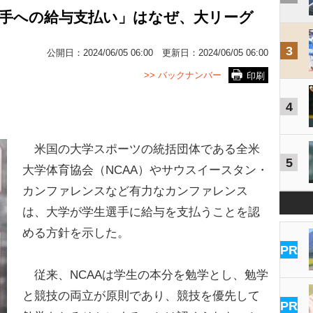
選手への給与支払い」はなぜ、大リーグ
3
公開日：
2024/06/05 06:00
更新日：
2024/06/05 06:00
>> バックナンバー
印刷
4
米国の大学スポーツの統括団体である全米
5
大学体育協会（NCAA）やサウスイースタン・
カンファレンスなど有力なカンファレンス
は、大学が学生選手に給与を支払うことを認
める方針を示した。
PR
従来、NCAAは学生の本分を勉学とし、勉学
と競技の両立が原則であり、競技を優先して
PR