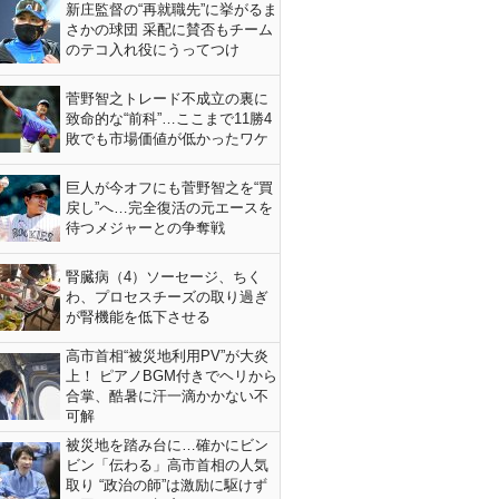
新庄監督の“再就職先”に挙がるま
さかの球団 采配に賛否もチーム
のテコ入れ役にうってつけ
菅野智之トレード不成立の裏に
致命的な“前科”…ここまで11勝4
敗でも市場価値が低かったワケ
巨人が今オフにも菅野智之を“買
戻し”へ…完全復活の元エースを
待つメジャーとの争奪戦
腎臓病（4）ソーセージ、ちく
わ、プロセスチーズの取り過ぎ
が腎機能を低下させる
高市首相“被災地利用PV”が大炎
上！ ピアノBGM付きでヘリから
合掌、酷暑に汗一滴かかない不
可解
被災地を踏み台に…確かにビン
ビン「伝わる」高市首相の人気
取り “政治の師”は激励に駆けず