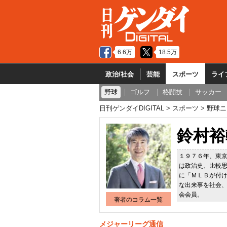
6.6万
18.5万
政治/社会
芸能
スポーツ
ライ
野球
ゴルフ
格闘技
サッカー
日刊ゲンダイDIGITAL
スポーツ
野球ニ
鈴村裕
１９７６年、東
は政治史、比較
に「ＭＬＢが付
な出来事を社会
会会員。
著者のコラム一覧
メジャーリーグ通信