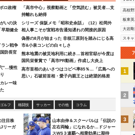
なボロ政権
「高市中心」視察動画と「空気読む」被災者…支
高校野
持離れも納得
板東英
まがいの決
シリーズ 保阪メモ「昭和史余話」（12）松岡外
大岩剛
「早期健全
相人事こそが宣戦布告通知遅れの間接的原因
偽善の8月が始まった 非核三原則を踏みにじる高
スキャ
イラン戦争
市&小泉コンビの白々しさ
国防長官
熊本地震の被災地利用に続き…首相官邸が今度は
国民栄誉賞で「高市PR動画」作成し大炎上
穴”…慢性
高市首相のあいさつはコピペ率85％…「広島への
1
り
思い」石破前首相・愛子内親王とは絶望的格差
カレー味
た
2
ゴルフ
格闘技
サッカー
その他
コラム
3
の注目株
山本由伸＆スクーバルは「伝説の
元Jリーガ
左右両輪」になれるか…ドジャー
スWS３連覇へ相乗効果に期待