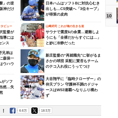
撃」の逆
日本ハムはソフトBに対抗心むき
“阪神だけ
出しも…CS突破へ「3位キープ」
が得策の皮肉
10
ンタビュー
山﨑武司 これが俺の生きる道
沢監督が
サウナで震度6の余震…避難しよ
指導には
うにも「全裸だからすぐには…」
センス
と妙に冷静だった
野兄弟は
新庄監督の“再就職先”に挙がるま
らに森保一
さかの球団 采配に賛否もチーム
はウハウ
のテコ入れ役にうってつけ
大谷翔平に「臨時クローザー」の
ムがソフ
仰天プラン 守護神不調のドジャ
当然…失
ースはWS3連覇へなりふり構わ
然
ず
う！
6.6万
18.5万