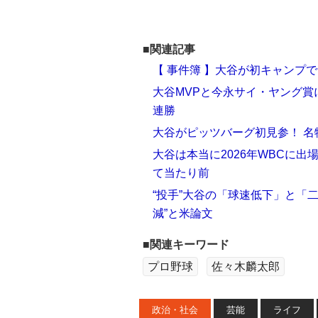
■関連記事
【 事件簿 】大谷が初キャンプ
大谷MVPと今永サイ・ヤング賞
連勝
大谷がピッツバーグ初見参！ 名物
大谷は本当に2026年WBCに
て当たり前
“投手”大谷の「球速低下」と「
減”と米論文
■関連キーワード
プロ野球
佐々木麟太郎
政治・社会
芸能
ライフ