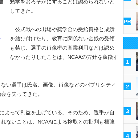
勉学をおろそかにすることは認められないと
してきた。
PR
公式戦への出場や奨学金の受給資格と成績
じ
を結び付けたり、
教育
に関係ない金銭の受領
も禁じ、選手の肖像権の商業利用などは認め
なかったりしたことは、NCAAの方針を象徴す
1
ない選手は氏名、画像、肖像などのパブリシティ
2
機会を失ってきた。
3
躍によって利益を上げている。そのため、選手が自
れないことは、NCAAによる搾取との批判も根強
4