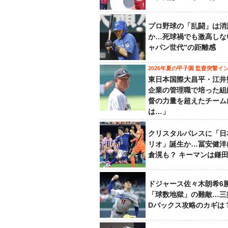
プロ野球の「乱闘」は消
か…死球禍でも激高しな
ャパン世代”の距離感
2026年夏の甲子園 監督突撃イ
東日本国際大昌平・江井
企業の管理職で培った組
督の力量を超えたチーム
は…」
クリスタルパレスに「日
リオ」誕生か…冨安健洋
倉滉も？ キーマンは鎌
ドジャース佐々木朗希6
「球数地獄」の難敵…三
Dバックス攻略のカギは