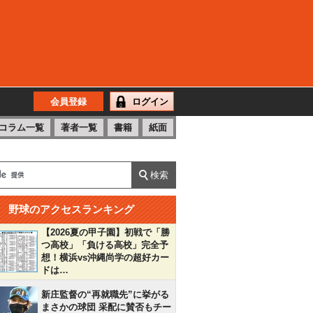
会員登録
ログイン
コラム一覧
著者一覧
書籍
紙面
野球のアクセスランキング
【2026夏の甲子園】初戦で「勝
つ高校」「負ける高校」完全予
想！横浜vs沖縄尚学の超好カー
ドは…
新庄監督の“再就職先”に挙がる
まさかの球団 采配に賛否もチー