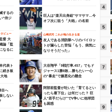
4
滅するの
巨人は“楽天出身組”サマサマ…今
い“侍ジ
オフ次に狙う「大砲」の名前
5
ンタビュー
山﨑武司 これが俺の生きる道
監督 大
友人である消防隊ヘリのパイロッ
織論「監
トが漏らした苦悩「もう、病気に
6
になるに
なりそうだった」
本代表ト
大谷翔平「9戦打率.457」でもド
7
に続き板
ジャース1勝8敗…勝ちたい一心
田大地
の“暴走”で膝悪化の懸念
8
阿部前監督が吐いた「育てるとい
勝目へ
ったら最下位」は何だった？ 巨
振しない
人“若手だらけ”でV争いに他球団
？
も困惑
9