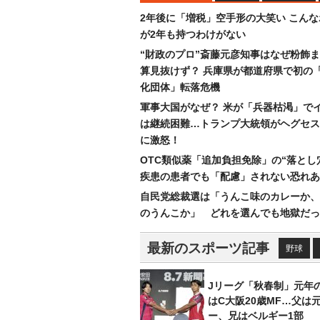
2年後に「増税」空手形の大笑い こん
が2年も持つわけがない
“財政のプロ”斎藤元彦知事はなぜ粉飾
算見抜けず？ 兵庫県が都道府県で初の
化団体」転落危機
軍事大国がなぜ？ 米が「兵器枯渇」で
は継続困難…トランプ大統領がヘグセス
に激怒！
OTC類似薬「追加負担免除」の“落とし
疾患の患者でも「配慮」されない恐れあ
自民党総裁選は「うんこ味のカレーか、
のうんこか」 どれを選んでも地獄だっ
最新のスポーツ記事
野球
Jリーグ「秋春制」元年
はC大阪20歳MF…父は
ー、兄はベルギー1部