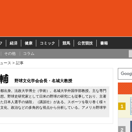
フ
経済
健康
コミック
競馬
公営競技
書籍
その他
コラム
ュース
記事
輔
野球文化学会会長・名城大教授
京都出身。法政大学博士（学術）。名城大学外国学部教授。主な専門
思想。野球史研究家として日米の野球の研究にも従事しており、主著
けた日本人選手の値段」（講談社）がある。スポーツを取り巻く様々
1
、文化、政治などの多角的な視点から分析している。アメリカ野球学
2