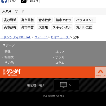
6.6万
18.5万
人気キーワード
高校野球
高市首相
青木歌音
清水アキラ
ハラスメント
高市政権
高市早苗
大岩剛
スキャンダル
黄川田仁志
日刊ゲンダイDIGITAL
スポーツ
野球ニュース
記事
スポーツ
野球
ゴルフ
格闘技
サッカー
その他
コラム
表示切り替え
（C）Nikkan Gendai