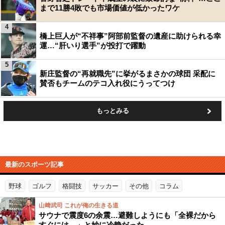
まで11勝4敗でも市場価値が低かったワケ
4
橋上巨人が“不祥事”阿部前監督の遺産に助けられる幸
運…“肝いり選手”が投打で躍動
5
新庄監督の“再就職先”に挙がるまさかの球団 采配に
賛否もチームのテコ入れ役にうってつけ
もっとみる
最新のスポーツ記事
野球
ゴルフ
格闘技
サッカー
その他
コラム
山﨑武司 これが俺の生きる道
サウナで震度6の余震…避難しようにも「全裸だから
すぐには…」と妙に冷静だった