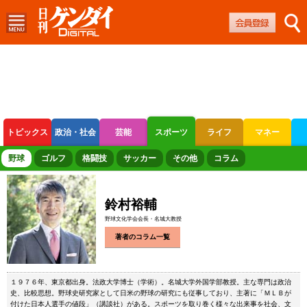
トピックス
政治・社会
芸能
スポーツ
ライフ
マネー
ボートレース
競輪
オートレース
野球
ゴルフ
格闘技
サッカー
その他
コラム
鈴村裕輔
野球文化学会会長・名城大教授
著者のコラム一覧
１９７６年、東京都出身。法政大学博士（学術）。名城大学外国学部教授。主な専門は政治
史、比較思想。野球史研究家として日米の野球の研究にも従事しており、主著に「ＭＬＢが
付けた日本人選手の値段」（講談社）がある。スポーツを取り巻く様々な出来事を社会、文