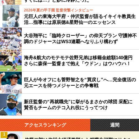
2026年夏の甲子園 監督突撃インタビュー
元巨人の東海大甲府・仲沢監督が語るイキイキ教員生
活…指導には原辰徳&星野仙一のエッセンス
大谷翔平に「臨時クローザー」の仰天プラン 守護神不
調のドジャースはWS3連覇へなりふり構わず
海舟&航大のモテモテ佐野兄弟は移籍金総額140億円
さらに森保一監督まで抱え「ウドン」はウハウハ！
巨人が今オフにも菅野智之を“買戻し”へ…完全復活の
元エースを待つメジャーとの争奪戦
新庄監督の“再就職先”に挙がるまさかの球団 采配に
賛否もチームのテコ入れ役にうってつけ
アクセスランキング
週間
1