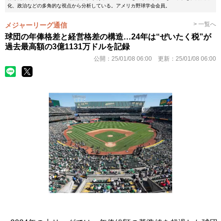
化、政治などの多角的な視点から分析している。アメリカ野球学会会員。
> 一覧へ
メジャーリーグ通信
球団の年俸格差と経営格差の構造…24年は“ぜいたく税”が
過去最高額の3億1131万ドルを記録
公開：
25/01/08 06:00
更新：
25/01/08 06:00