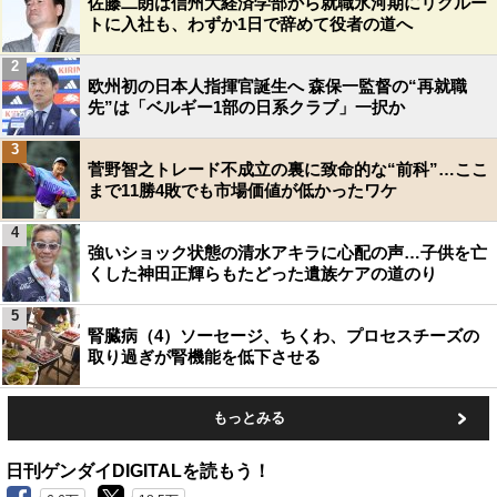
佐藤二朗は信州大経済学部から就職氷河期にリクルー
トに入社も、わずか1日で辞めて役者の道へ
2
欧州初の日本人指揮官誕生へ 森保一監督の“再就職
先”は「ベルギー1部の日系クラブ」一択か
3
菅野智之トレード不成立の裏に致命的な“前科”…ここ
まで11勝4敗でも市場価値が低かったワケ
4
強いショック状態の清水アキラに心配の声…子供を亡
くした神田正輝らもたどった遺族ケアの道のり
5
腎臓病（4）ソーセージ、ちくわ、プロセスチーズの
取り過ぎが腎機能を低下させる
もっとみる
日刊ゲンダイDIGITALを読もう！