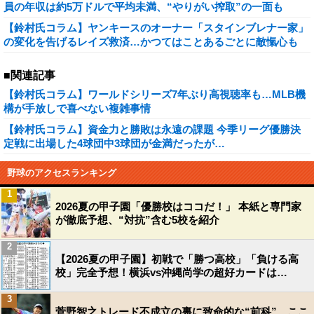
員の年収は約5万ドルで平均未満、“やりがい搾取”の一面も
【鈴村氏コラム】ヤンキースのオーナー「スタインブレナー家」
の変化を告げるレイズ救済…かつてはことあるごとに敵愾心も
■関連記事
【鈴村氏コラム】ワールドシリーズ7年ぶり高視聴率も…MLB機
構が手放しで喜べない複雑事情
【鈴村氏コラム】資金力と勝敗は永遠の課題 今季リーグ優勝決
定戦に出場した4球団中3球団が金満だったが…
野球のアクセスランキング
1
2026夏の甲子園「優勝校はココだ！」 本紙と専門家
が徹底予想、“対抗”含む5校を紹介
2
【2026夏の甲子園】初戦で「勝つ高校」「負ける高
校」完全予想！横浜vs沖縄尚学の超好カードは…
3
菅野智之トレード不成立の裏に致命的な“前科”…ここ