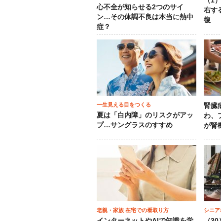
（1
心不全が知らせる2つのサイ
右す
ン…その体調不良は本当に熱中
復
症？
一生見える目をつくる
腎臓
夏は「白内障」のリスクがアッ
わ、
プ…サングラスのすすめ
が腎
老親・家族 在宅での看取り方
シニア
インターネットやAIで知識を学
（3