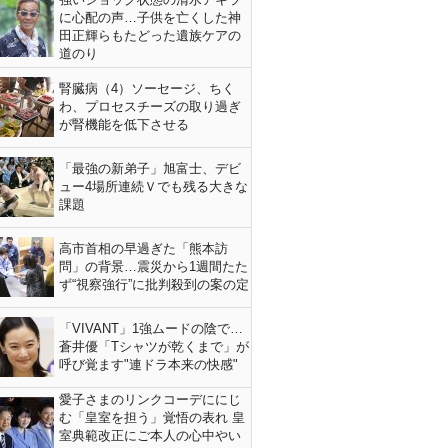
に心配の声…子供を亡くした神
田正輝らもたどった遺族ケアの
道のり
腎臓病（4）ソーセージ、ちく
わ、プロセスチーズの取り過ぎ
が腎機能を低下させる
「最強の新弟子」旭富士、デビ
ュー4場所連続Ｖでも残る大きな
課題
高市首相の早過ぎた「熊本訪
問」の背景…震災から1週間たた
ず“視察強行”に批判殺到の案の定
「VIVANT」1強ムードの陰で…
蒼井優「Tシャツが乾くまで」が
呼び覚ます"連ドラ本来の快感"
愛子さまのリンクコーデににじ
む「皇室を担う」覚悟の表れ 皇
室典範改正にご本人の心中やい