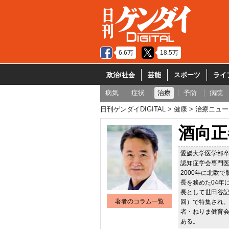
6.6万
18.5万
政治/社会
芸能
スポーツ
ライ
病気
症状
治療
予防
病院
日刊ゲンダイDIGITAL
健康
治療ニュー
酒向正
愛媛大学医学部
認知症学会専門医
2000年に北欧
長を務めた04年
長として世田谷記
著者のコラム一覧
回）で特集され、
者・ねりま健育
ある。