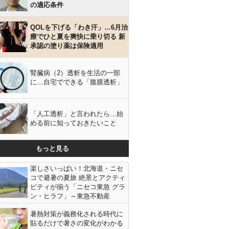
の適応条件
QOLを下げる「わき汗」…6月治
療でひと夏を爽快に乗り切る 新
承認の塗り薬は保険適用
腎臓病（2）透析を生活の一部
に…自宅でできる「腹膜透析」
「人工透析」と言われたら…始
める前に知っておきたいこと
もっと見る
楽しさいっぱい！北海道・ニセ
コで避暑の夏旅 絶景とアクティ
ビティが揃う「ニセコ東急 グラ
ン・ヒラフ」～東急不動産
暑熱対策が義務化される時代に
貼るだけで暑さの変化がわかる