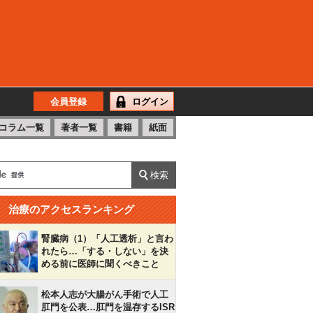
会員登録
ログイン
コラム一覧
著者一覧
書籍
紙面
治療のアクセスランキング
腎臓病（1）「人工透析」と言わ
れたら…「する・しない」を決
める前に医師に聞くべきこと
松本人志が大腸がん手術で人工
肛門を公表…肛門を温存するISR