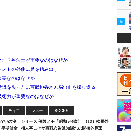
5
と理学療法士が重要なのはなぜか
レストの外側に足を踏み出す
重要なのはなぜか
意識を失った…百武桃香さん脳出血を振り返る
技術力が重要なのはなぜか
ライフ
マネー
BOOKS
まがいの決
シリーズ 保阪メモ「昭和史余話」（12）松岡外
「早期健全
相人事こそが宣戦布告通知遅れの間接的原因