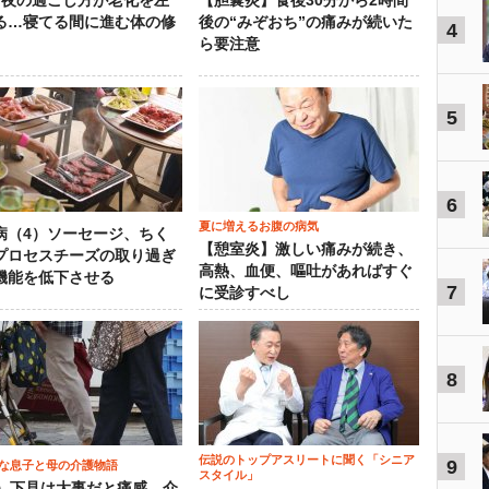
）夜の過ごし方が老化を左
【胆嚢炎】食後30分から2時間
る…寝てる間に進む体の修
後の“みぞおち”の痛みが続いた
4
ら要注意
5
6
夏に増えるお腹の病気
病（4）ソーセージ、ちく
【憩室炎】激しい痛みが続き、
プロセスチーズの取り過ぎ
高熱、血便、嘔吐があればすぐ
機能を低下させる
7
に受診すべし
8
伝説のトップアスリートに聞く「シニア
9
な息子と母の介護物語
スタイル」
0）下見は大事だと痛感…介