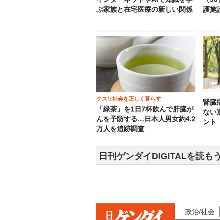
ぶ家族と在宅医療の新しい関係
護施
クスリ社会を正しく暮らす
腎臓
「緑茶」を1日7杯飲んで肝臓が
ない
んを予防する…日本人男女約4.2
ント
万人を追跡調査
日刊ゲンダイDIGITALを読も
政治/社会