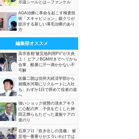
示温シールとは～ファンケル
AGA治療に革命を起こす検査技
術「スキャビジョン」銀クリが
提示する新しい薄毛治療のあり
方
編集部オススメ
高市首相“被災地利用PV”が大炎
上！ ピアノBGM付きでヘリから
合掌、酷暑に汗一滴かかない不
可解
佐藤二朗は信州大経済学部から
就職氷河期にリクルートに入社
も、わずか1日で辞めて役者の道
へ
強いショック状態の清水アキラ
に心配の声…子供を亡くした神
田正輝らもたどった遺族ケアの
道のり
石原プロ「炊き出しの流儀」 被
災地一番乗りがエラいわけでは