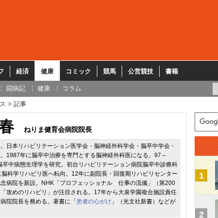
フ
経済
健康
コミック
競馬
公営競技
書籍
闘病記
健康
コラム
ス
記事
春
ねりま健育会病院院長
卒。日本リハビリテーション医学会・脳神経外科学会・脳卒中学会・
。1987年に脳卒中治療を専門とする脳神経外科医になる。97～
で脳卒中病態生理学を研究。初台リハビリテーション病院脳卒中診療科
に脳科学リハビリ医へ転向。12年に副院長・回復期リハビリセンター
1
念病院を新設。NHK「プロフェッショナル 仕事の流儀」（第200
「攻めのリハビリ」が注目される。17年から大泉学園複合施設責任
会病院院長を務める。著書に「
患者の心がけ
」（光文社新書）などが
2