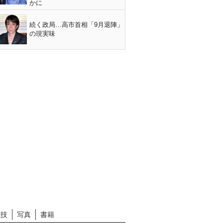
かに
続く政局…高市首相「9月退陣」
の現実味
競技
写真
書籍