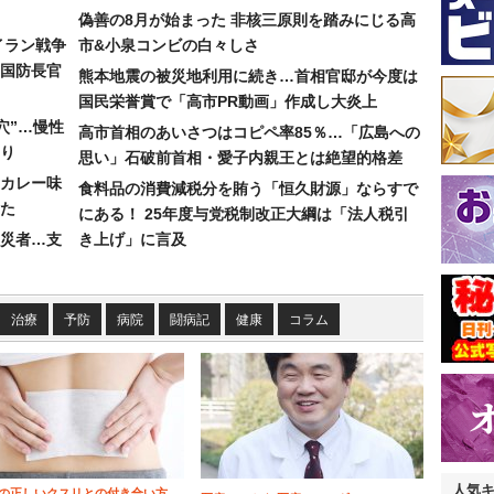
偽善の8月が始まった 非核三原則を踏みにじる高
イラン戦争
市&小泉コンビの白々しさ
国防長官
熊本地震の被災地利用に続き…首相官邸が今度は
国民栄誉賞で「高市PR動画」作成し大炎上
穴”…慢性
高市首相のあいさつはコピペ率85％…「広島への
り
思い」石破前首相・愛子内親王とは絶望的格差
カレー味
食料品の消費減税分を賄う「恒久財源」ならすで
た
にある！ 25年度与党税制改正大綱は「法人税引
災者…支
き上げ」に言及
治療
予防
病院
闘病記
健康
コラム
人気
の正しいクスリとの付き合い方