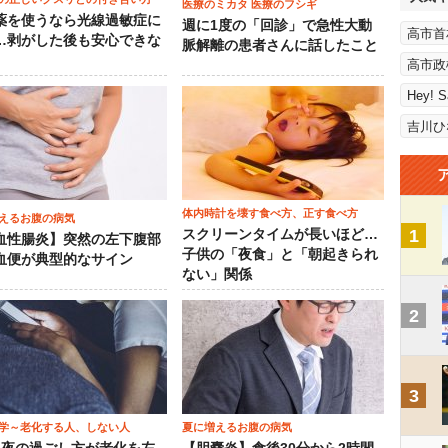
医療のミカタ 医療のフシギ
薬を使うなら光線過敏症に
週に1度の「回診」で急性大動
高市首
…剥がした後も安心できな
脈解離の患者さんに話したこと
高市政
Hey! 
吉川ひ
体内時計を壊す食べ方、正す食べ方
えるお腹の病気
1
スクリーンタイムが長いほど…
血性腸炎】突然の左下腹部
子供の「夜食」と「朝起きられ
血便が典型的なサイン
ない」関係
2
3
学～老化する人、しない人
夏に増えるお腹の病気