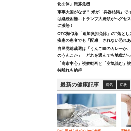
化団体」転落危機
軍事大国がなぜ？ 米が「兵器枯渇」で
は継続困難…トランプ大統領がヘグセス
に激怒！
OTC類似薬「追加負担免除」の“落とし
疾患の患者でも「配慮」されない恐れあ
自民党総裁選は「うんこ味のカレーか、
のうんこか」 どれを選んでも地獄だっ
「高市中心」視察動画と「空気読む」被
持離れも納得
最新の健康記事
病気
症状
Dr.中川 がんサバイバーの知恵
高齢者