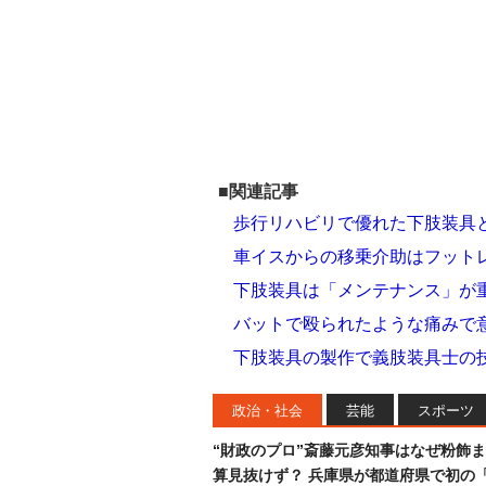
■関連記事
歩行リハビリで優れた下肢装具
車イスからの移乗介助はフット
下肢装具は「メンテナンス」が
バットで殴られたような痛みで
下肢装具の製作で義肢装具士の
政治・社会
芸能
スポーツ
“財政のプロ”斎藤元彦知事はなぜ粉飾
算見抜けず？ 兵庫県が都道府県で初の