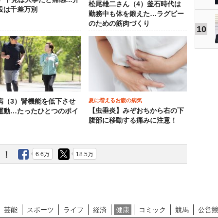
松尾雄二さん（4）釜石時代は
設は千差万別
勤務中も体を鍛えた…ラグビー
のための筋肉づくり
10
夏に増えるお腹の病気
病（3）腎機能を低下させ
【虫垂炎】みぞおちから右の下
運動…たったひとつのポイ
腹部に移動する痛みに注意！
う！
6.6万
18.5万
芸能
スポーツ
ライフ
経済
健康
コミック
競馬
公営