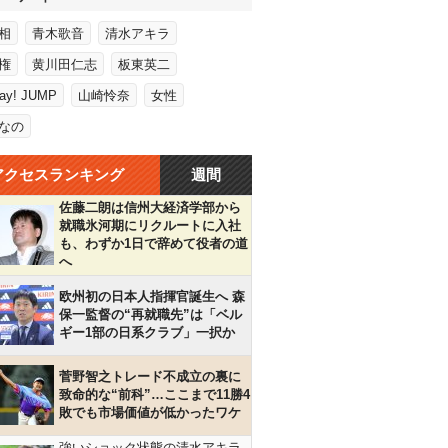
相
青木歌音
清水アキラ
権
黄川田仁志
板東英二
Say! JUMP
山崎怜奈
女性
なの
アクセスランキング
週間
佐藤二朗は信州大経済学部から
就職氷河期にリクルートに入社
も、わずか1日で辞めて役者の道
へ
欧州初の日本人指揮官誕生へ 森
保一監督の“再就職先”は「ベル
ギー1部の日系クラブ」一択か
菅野智之トレード不成立の裏に
致命的な“前科”…ここまで11勝4
敗でも市場価値が低かったワケ
強いショック状態の清水アキラ