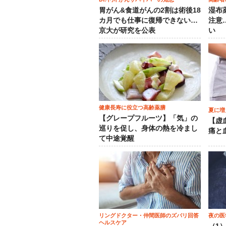
胃がん&食道がんの2割は術後18
湿布
カ月でも仕事に復帰できない…
注意
京大が研究を公表
い
健康長寿に役立つ高齢薬膳
夏に増
【グレープフルーツ】「気」の
【虚
巡りを促し、身体の熱を冷まし
痛と
て中途覚醒
リングドクター・仲間医師のズバリ回答
夜の医
ヘルスケア