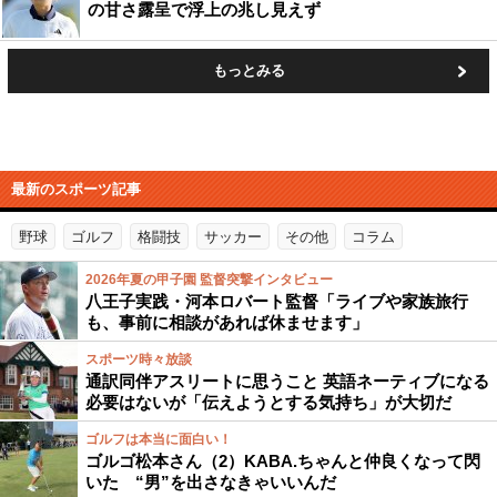
の甘さ露呈で浮上の兆し見えず
もっとみる
最新のスポーツ記事
野球
ゴルフ
格闘技
サッカー
その他
コラム
2026年夏の甲子園 監督突撃インタビュー
八王子実践・河本ロバート監督「ライブや家族旅行
も、事前に相談があれば休ませます」
スポーツ時々放談
通訳同伴アスリートに思うこと 英語ネーティブになる
必要はないが「伝えようとする気持ち」が大切だ
ゴルフは本当に面白い！
ゴルゴ松本さん（2）KABA.ちゃんと仲良くなって閃
いた “男”を出さなきゃいいんだ