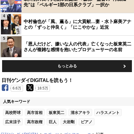
先”は「ベルギー1部の日系クラブ」一択か
4
中村倫也が「風、薫る」に大貢献…妻・水卜麻美アナ
との「ずっと仲良く」「にこやかな」近況
5
「恩人だけど、嫌いな人の代表」亡くなった板東英二
さんが複雑な感情を抱いたプロデューサーの名前
もっとみる
日刊ゲンダイDIGITALを読もう！
6.6万
18.5万
人気キーワード
高校野球
高市首相
板東英二
清水アキラ
ハラスメント
広末涼子
高市政権
巨人
大岩剛
ピアノ