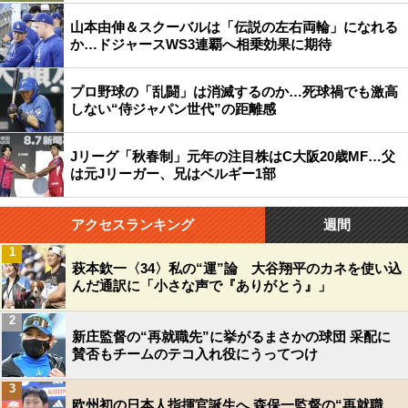
山本由伸＆スクーバルは「伝説の左右両輪」になれる
か…ドジャースWS3連覇へ相乗効果に期待
プロ野球の「乱闘」は消滅するのか…死球禍でも激高
しない“侍ジャパン世代”の距離感
Jリーグ「秋春制」元年の注目株はC大阪20歳MF…父
は元Jリーガー、兄はベルギー1部
アクセスランキング
週間
1
萩本欽一〈34〉私の“運”論 大谷翔平のカネを使い込
んだ通訳に「小さな声で『ありがとう』」
2
新庄監督の“再就職先”に挙がるまさかの球団 采配に
賛否もチームのテコ入れ役にうってつけ
3
欧州初の日本人指揮官誕生へ 森保一監督の“再就職