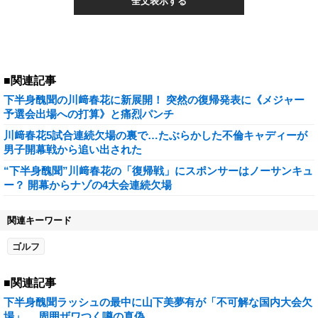
全文表示する
■関連記事
下半身醜聞の川﨑春花に新展開！ 突然の復帰発表に《メジャー
予選会出場への打算》と痛烈パンチ
川﨑春花5試合連続欠場の裏で…たぶらかした不倫キャディーが
男子開幕戦から追い出された
“下半身醜聞”川﨑春花の「復帰戦」にスポンサーはノーサンキュ
ー？ 開幕からナゾの4大会連続欠場
関連キーワード
ゴルフ
■関連記事
下半身醜聞ラッシュの最中に山下美夢有が「不可解な国内大会欠
場」 …周囲ザワつく噂の真偽