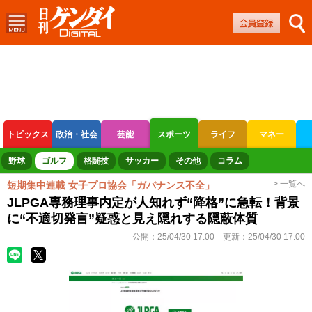
トピックス
政治・社会
芸能
スポーツ
ライフ
マネー
ボートレース
競輪
オートレース
野球
ゴルフ
格闘技
サッカー
その他
コラム
> 一覧へ
短期集中連載 女子プロ協会「ガバナンス不全」
JLPGA専務理事内定が人知れず“降格”に急転！背景
に“不適切発言”疑惑と見え隠れする隠蔽体質
公開：
25/04/30 17:00
更新：
25/04/30 17:00