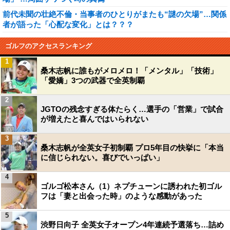
前代未聞の壮絶不倫・当事者のひとりがまたも“謎の欠場”…関係
者が語った「心配な変化」とは？？？
ゴルフのアクセスランキング
1
桑木志帆に誰もがメロメロ！「メンタル」「技術」
「愛嬌」3つの武器で全英制覇
2
JGTOの残念すぎる体たらく…選手の「営業」で試合
が増えたと喜んではいられない
3
桑木志帆が全英女子初制覇 プロ5年目の快挙に「本当
に信じられない。喜びでいっぱい」
4
ゴルゴ松本さん（1）ネプチューンに誘われた初ゴル
フは「妻と出会った時」のような感動があった
5
渋野日向子 全英女子オープン4年連続予選落ち…詰め