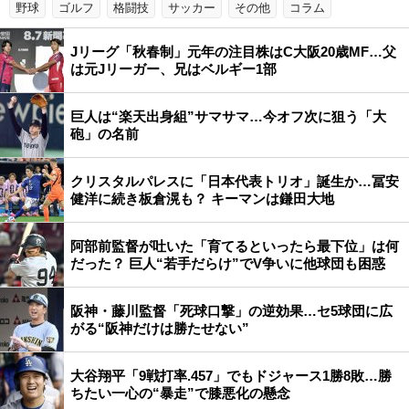
野球
ゴルフ
格闘技
サッカー
その他
コラム
Jリーグ「秋春制」元年の注目株はC大阪20歳MF…父
は元Jリーガー、兄はベルギー1部
巨人は“楽天出身組”サマサマ…今オフ次に狙う「大
砲」の名前
クリスタルパレスに「日本代表トリオ」誕生か…冨安
健洋に続き板倉滉も？ キーマンは鎌田大地
阿部前監督が吐いた「育てるといったら最下位」は何
だった？ 巨人“若手だらけ”でV争いに他球団も困惑
阪神・藤川監督「死球口撃」の逆効果…セ5球団に広
がる“阪神だけは勝たせない”
大谷翔平「9戦打率.457」でもドジャース1勝8敗…勝
ちたい一心の“暴走”で膝悪化の懸念