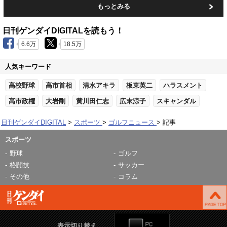
もっとみる
日刊ゲンダイDIGITALを読もう！
6.6万
18.5万
人気キーワード
高校野球
高市首相
清水アキラ
板東英二
ハラスメント
高市政権
大岩剛
黄川田仁志
広末涼子
スキャンダル
日刊ゲンダイDIGITAL
スポーツ
ゴルフニュース
記事
スポーツ
野球
ゴルフ
格闘技
サッカー
その他
コラム
表示切り替え