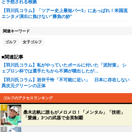
と予想される根拠
【羽川氏コラム】「ツアー史上最短パー3」にあっぱれ！米国流
エンタメ演出に負けない“勝負の妙”
関連キーワード
ゴルフ
女子ゴルフ
■関連記事
【羽川氏コラム】私がやっていたボールに付いた「泥対策」 シ
ェブロン杯では選手たちから不満が噴出したが…
【羽川氏コラム】岩井千怜「不可能に近い」 日本に存在しない
異次元グリーンの正体
ゴルフのアクセスランキング
1
桑木志帆に誰もがメロメロ！「メンタル」「技術」
「愛嬌」3つの武器で全英制覇
2