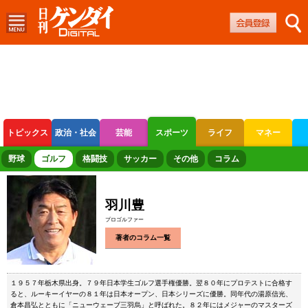
トピックス
政治・社会
芸能
スポーツ
ライフ
マネー
ボートレース
競輪
オートレース
野球
ゴルフ
格闘技
サッカー
その他
コラム
羽川豊
プロゴルファー
著者のコラム一覧
１９５７年栃木県出身。７９年日本学生ゴルフ選手権優勝。翌８０年にプロテストに合格す
ると、ルーキーイヤーの８１年は日本オープン、日本シリーズに優勝。同年代の湯原信光、
倉本昌弘とともに「ニューウェーブ三羽烏」と呼ばれた。８２年にはメジャーのマスターズ