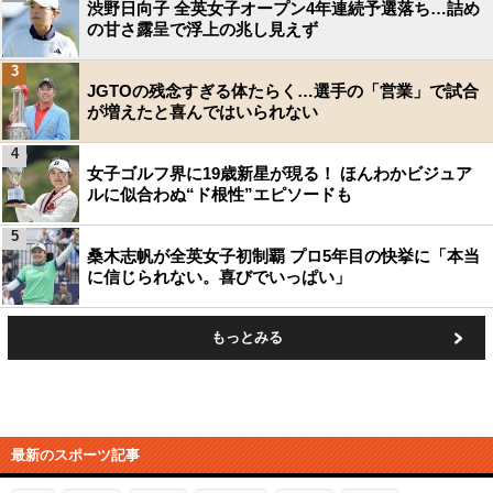
渋野日向子 全英女子オープン4年連続予選落ち…詰め
の甘さ露呈で浮上の兆し見えず
3
JGTOの残念すぎる体たらく…選手の「営業」で試合
が増えたと喜んではいられない
4
女子ゴルフ界に19歳新星が現る！ ほんわかビジュア
ルに似合わぬ“ド根性”エピソードも
5
桑木志帆が全英女子初制覇 プロ5年目の快挙に「本当
に信じられない。喜びでいっぱい」
もっとみる
最新のスポーツ記事