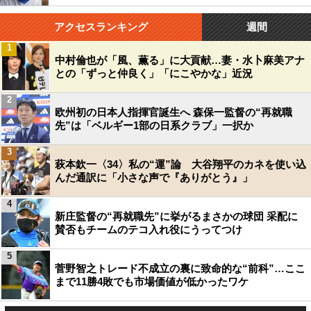
アクセスランキング
週間
1
中村倫也が「風、薫る」に大貢献…妻・水卜麻美アナ
との「ずっと仲良く」「にこやかな」近況
2
欧州初の日本人指揮官誕生へ 森保一監督の“再就職
先”は「ベルギー1部の日系クラブ」一択か
3
萩本欽一〈34〉私の“運”論 大谷翔平のカネを使い込
んだ通訳に「小さな声で『ありがとう』」
4
新庄監督の“再就職先”に挙がるまさかの球団 采配に
賛否もチームのテコ入れ役にうってつけ
5
菅野智之トレード不成立の裏に致命的な“前科”…ここ
まで11勝4敗でも市場価値が低かったワケ