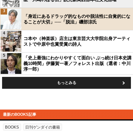
3
「身近にあるドラッグ的なものや脱法性に自覚的にな
ることが大切」──「脱法」磯部涼氏
4
コ本や（神楽坂）店主は東京芸大大学院出身アーティ
ストで中原中也賞受賞の詩人
5
「史上最強にわかりやすくて面白い ぶっ続け日本史講
義10時間」伊藤賀一著／フォレスト出版（選者：中川
淳一郎）
もっとみる
最新のBOOKS記事
BOOKS
日刊ゲンダイの書籍