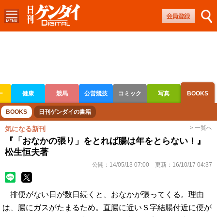
ー
健康
競馬
公営競技
コミック
写真
BOOKS
ボートレース
競輪
オートレース
BOOKS
日刊ゲンダイの書籍
> 一覧へ
気になる新刊
『「おなかの張り」をとれば腸は年をとらない！』
松生恒夫著
公開：
14/05/13 07:00
更新：
16/10/17 04:37
排便がない日が数日続くと、おなかが張ってくる。理由
は、腸にガスがたまるため。直腸に近いＳ字結腸付近に便が