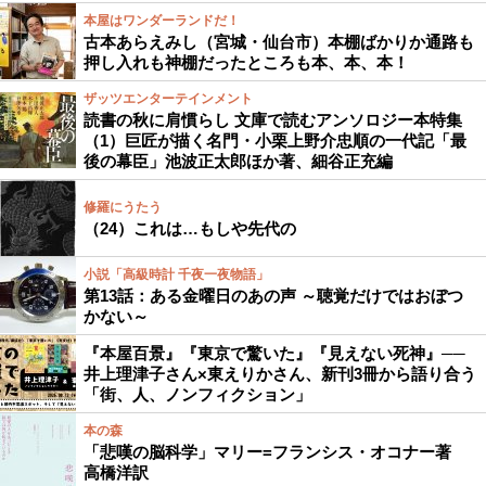
本屋はワンダーランドだ！
古本あらえみし（宮城・仙台市）本棚ばかりか通路も
押し入れも神棚だったところも本、本、本！
ザッツエンターテインメント
読書の秋に肩慣らし 文庫で読むアンソロジー本特集
（1）巨匠が描く名門・小栗上野介忠順の一代記「最
後の幕臣」池波正太郎ほか著、細谷正充編
修羅にうたう
（24）これは…もしや先代の
小説「高級時計 千夜一夜物語」
第13話：ある金曜日のあの声 ～聴覚だけではおぼつ
かない～
『本屋百景』『東京で驚いた』『見えない死神』──
井上理津子さん×東えりかさん、新刊3冊から語り合う
「街、人、ノンフィクション」
本の森
「悲嘆の脳科学」マリー=フランシス・オコナー著
高橋洋訳