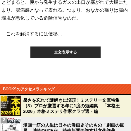
とどまると、便から発生するガスの出口が塞がれて大腸にた
まり、膨満感となって表れる。つまり、おなかの張りは腸内
環境が悪化している危険信号なのだ。
これを解消するには便秘…
全文表示する
BOOKSのアクセスランキング
1
暑さを忘れて謎解きに没頭！ミステリー文庫特集
（3）プロが厳選する年に1度の短編集 「本格王
2026」本格ミステリ作家クラブ選・編
2
漫画一筋の人生は日本の漫画史そのもの「劇画の巨
星 川崎のぼる伝」読売新聞西部本社文化部著