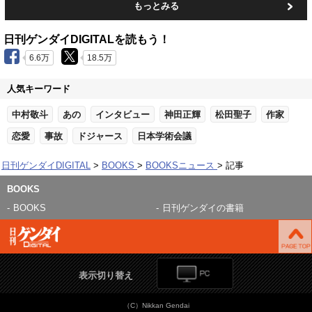
もっとみる
日刊ゲンダイDIGITALを読もう！
6.6万
18.5万
人気キーワード
中村敬斗
あの
インタビュー
神田正輝
松田聖子
作家
恋愛
事故
ドジャース
日本学術会議
日刊ゲンダイDIGITAL
BOOKS
BOOKSニュース
記事
BOOKS
BOOKS
日刊ゲンダイの書籍
表示切り替え
（C）Nikkan Gendai