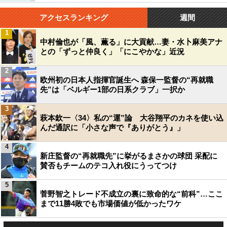
アクセスランキング
週間
1
中村倫也が「風、薫る」に大貢献…妻・水卜麻美アナ
との「ずっと仲良く」「にこやかな」近況
2
欧州初の日本人指揮官誕生へ 森保一監督の“再就職
先”は「ベルギー1部の日系クラブ」一択か
3
萩本欽一〈34〉私の“運”論 大谷翔平のカネを使い込
んだ通訳に「小さな声で『ありがとう』」
4
新庄監督の“再就職先”に挙がるまさかの球団 采配に
賛否もチームのテコ入れ役にうってつけ
5
菅野智之トレード不成立の裏に致命的な“前科”…ここ
まで11勝4敗でも市場価値が低かったワケ