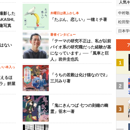
人気
中村敬
撮影した
木曜日は夜ふかし本
KASHI,
「たぶん、恋しい」一穂ミチ著
松田聖
島隆写真
日本学
著者インタビュー
「テーマの研究不正は、私が以前
己はない
バイオ系の研究職だった経験が基
になっています」──「風車と巨
人」岩井圭也氏
1
いい本入っ
「うちの若殿は化け猫なので2」
震えるほ
三川みり著
ラ」餠屋
2
「鬼にきんつば 七つの刻鐘の幽
3
霊」笹木一著