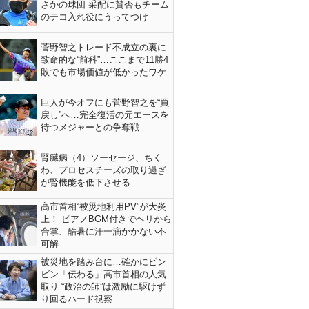
さかの球団 采配に賛否もチーム
のテコ入れ役にうってつけ
菅野智之トレード不成立の裏に
致命的な“前科”…ここまで11勝4
敗でも市場価値が低かったワケ
巨人が今オフにも菅野智之を“買
戻し”へ…完全復活の元エースを
待つメジャーとの争奪戦
腎臓病（4）ソーセージ、ちく
わ、プロセスチーズの取り過ぎ
が腎機能を低下させる
高市首相“被災地利用PV”が大炎
上！ ピアノBGM付きでヘリから
合掌、酷暑に汗一滴かかない不
可解
被災地を踏み台に…確かにビン
ビン「伝わる」高市首相の人気
取り “政治の師”は激励に駆けず
り回るハード視察