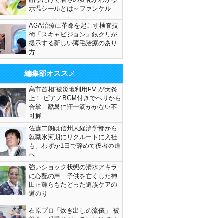
示温シールとは～ファンケル
AGA治療に革命を起こす検査技
術「スキャビジョン」銀クリが
提示する新しい薄毛治療のあり
方
編集部オススメ
高市首相“被災地利用PV”が大炎
上！ ピアノBGM付きでヘリから
合掌、酷暑に汗一滴かかない不
可解
佐藤二朗は信州大経済学部から
就職氷河期にリクルートに入社
も、わずか1日で辞めて役者の道
へ
強いショック状態の清水アキラ
に心配の声…子供を亡くした神
田正輝らもたどった遺族ケアの
道のり
石原プロ「炊き出しの流儀」 被