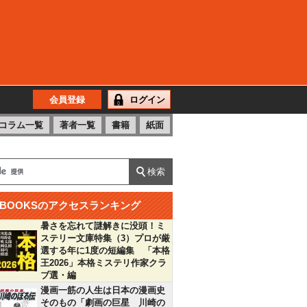
会員登録
ログイン
コラム一覧
著者一覧
書籍
紙面
BOOKSのアクセスランキング
暑さを忘れて謎解きに没頭！ミ
ステリー文庫特集（3）プロが厳
選する年に1度の短編集 「本格
王2026」本格ミステリ作家クラ
ブ選・編
漫画一筋の人生は日本の漫画史
そのもの「劇画の巨星 川崎の