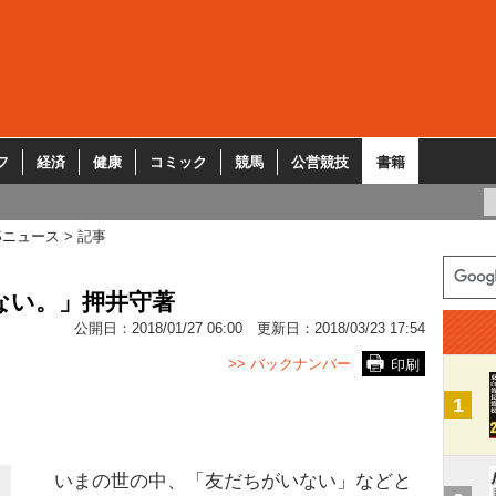
フ
経済
健康
コミック
競馬
公営競技
書籍
Sニュース
記事
ない。」押井守著
公開日：
2018/01/27 06:00
更新日：
2018/03/23 17:54
>> バックナンバー
印刷
1
いまの世の中、「友だちがいない」などと