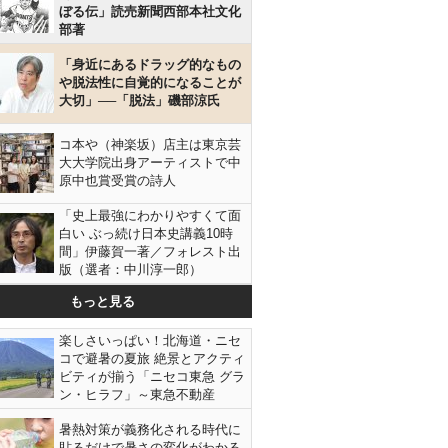
ぼる伝」読売新聞西部本社文化
部著
「身近にあるドラッグ的なもの
や脱法性に自覚的になることが
大切」──「脱法」磯部涼氏
コ本や（神楽坂）店主は東京芸
大大学院出身アーティストで中
原中也賞受賞の詩人
「史上最強にわかりやすくて面
白い ぶっ続け日本史講義10時
間」伊藤賀一著／フォレスト出
版（選者：中川淳一郎）
もっと見る
楽しさいっぱい！北海道・ニセ
コで避暑の夏旅 絶景とアクティ
ビティが揃う「ニセコ東急 グラ
ン・ヒラフ」～東急不動産
暑熱対策が義務化される時代に
貼るだけで暑さの変化がわかる