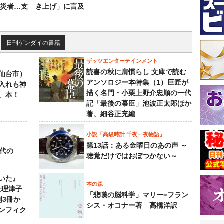
災者…支
き上げ」に言及
日刊ゲンダイの書籍
ザッツエンターテインメント
読書の秋に肩慣らし 文庫で読む
仙台市）
アンソロジー本特集（1）巨匠が
入れも神
描く名門・小栗上野介忠順の一代
、本！
記「最後の幕臣」池波正太郎ほか
著、細谷正充編
小説「高級時計 千夜一夜物語」
第13話：ある金曜日のあの声 ～
先代の
聴覚だけではおぼつかない～
いた』
本の森
上理津子
「悲嘆の脳科学」マリー=フラン
刊3冊か
シス・オコナー著 高橋洋訳
ンフィク