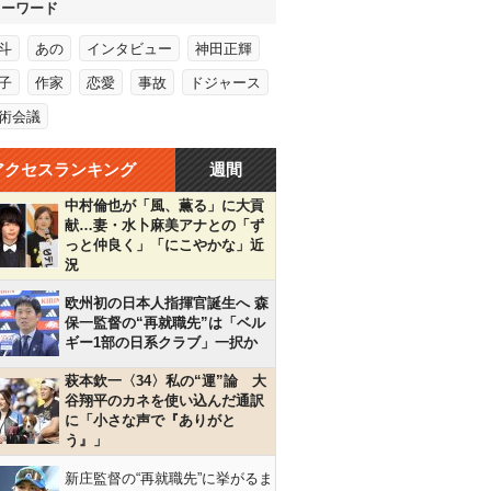
キーワード
斗
あの
インタビュー
神田正輝
子
作家
恋愛
事故
ドジャース
術会議
アクセスランキング
週間
中村倫也が「風、薫る」に大貢
献…妻・水卜麻美アナとの「ず
っと仲良く」「にこやかな」近
況
欧州初の日本人指揮官誕生へ 森
保一監督の“再就職先”は「ベル
ギー1部の日系クラブ」一択か
萩本欽一〈34〉私の“運”論 大
谷翔平のカネを使い込んだ通訳
に「小さな声で『ありがと
う』」
新庄監督の“再就職先”に挙がるま