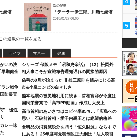
4
次の記事
七緒著
「テーラー伊三郎」川瀬七緒著
2018/01/27 06:00
5
この連載の一覧を見る
ライフ
マネー
健康
まがいの決
シリーズ 保阪メモ「昭和史余話」（12）松岡外
「早期健全
相人事こそが宣戦布告通知遅れの間接的原因
偽善の8月が始まった 非核三原則を踏みにじる高
イラン戦争
市&小泉コンビの白々しさ
国防長官
熊本地震の被災地利用に続き…首相官邸が今度は
国民栄誉賞で「高市PR動画」作成し大炎上
穴”…慢性
高市首相のあいさつはコピペ率85％…「広島への
り
思い」石破前首相・愛子内親王とは絶望的格差
カレー味
食料品の消費減税分を賄う「恒久財源」ならすで
た
にある！ 25年度与党税制改正大綱は「法人税引