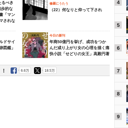
4
たるべき
修羅にうたう
初歩的な
（22）何なりと仰って下され
書「マン
マされな
5
今日の新刊
ルドサイ
年商50億円を挙げ、成功をつか
6
跡図鑑」
んだ成り上がり女の心理を描く痛
快小説「せどりの女王」高殿円著
う！
7
6.6万
18.5万
8
9