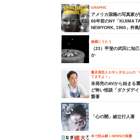
GRAPHIC
アメリカ国籍の写真家が
66年前のNY「KIJIMA TA
NEWYORK, 1960」杵
修羅にうたう
（23）甲斐の武田に知
か
書店員芸人カモシダせぶんの「
てますよ！」
未発売のAVから始まる
ど怖い怪談「ダクダデイ
䖸著
「心の闇」綾辻行人著
本で読み解くNEWSの深層