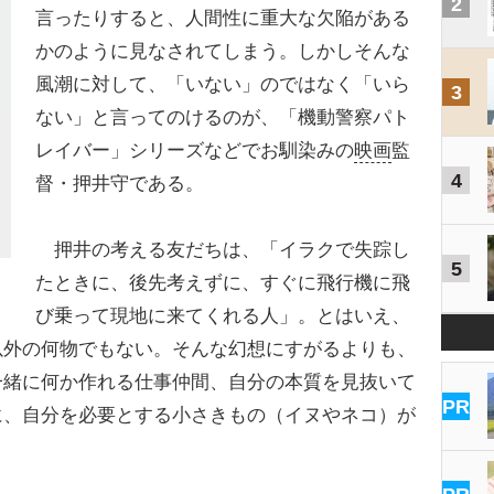
2
言ったりすると、人間性に重大な欠陥がある
かのように見なされてしまう。しかしそんな
風潮に対して、「いない」のではなく「いら
3
ない」と言ってのけるのが、「機動警察パト
レイバー」シリーズなどでお馴染みの
映画
監
4
督・押井守である。
押井の考える友だちは、「イラクで失踪し
5
たときに、後先考えずに、すぐに飛行機に飛
び乗って現地に来てくれる人」。とはいえ、
以外の何物でもない。そんな幻想にすがるよりも、
一緒に何か作れる仕事仲間、自分の本質を見抜いて
PR
に、自分を必要とする小さきもの（イヌやネコ）が