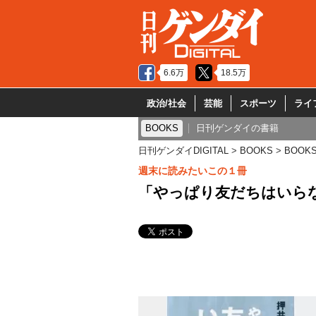
6.6万
18.5万
政治/社会
芸能
スポーツ
ライ
BOOKS
日刊ゲンダイの書籍
日刊ゲンダイDIGITAL
BOOKS
BOOK
週末に読みたいこの１冊
「やっぱり友だちはいら