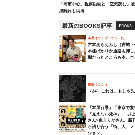
「高市中心」視察動画と「空気読む」被
持離れも納得
最新のBOOKS記事
BOOKS
本屋はワンダーランドだ！
古本あらえみし（宮城・
本棚ばかりか通路も押し
棚だったところも本、本
修羅にうたう
（24）これは…もしや
『本屋百景』『東京で驚
『見えない死神』──井
さん×東えりかさん、新
ら語り合う「街、人、ノ
ション」