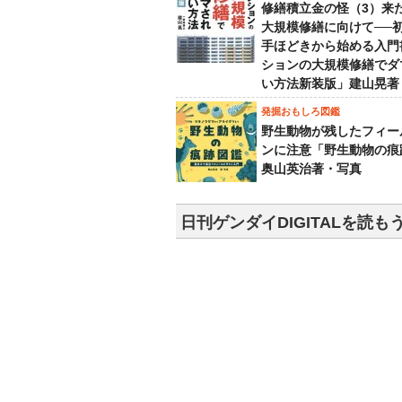
修繕積立金の怪（3）来
大規模修繕に向けて──
手ほどきから始める入門
ションの大規模修繕でダ
い方法新装版」建山晃著
発掘おもしろ図鑑
野生動物が残したフィー
ンに注意「野生動物の痕
奥山英治著・写真
日刊ゲンダイDIGITALを読も