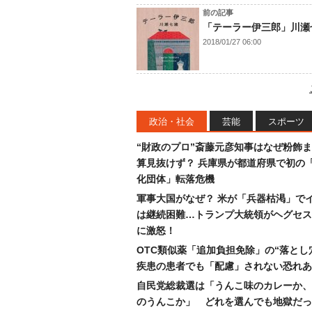
前の記事
「テーラー伊三郎」川瀬
2018/01/27 06:00
政治・社会
芸能
スポーツ
“財政のプロ”斎藤元彦知事はなぜ粉飾
算見抜けず？ 兵庫県が都道府県で初の
化団体」転落危機
軍事大国がなぜ？ 米が「兵器枯渇」で
は継続困難…トランプ大統領がヘグセス
に激怒！
OTC類似薬「追加負担免除」の“落とし
疾患の患者でも「配慮」されない恐れあ
自民党総裁選は「うんこ味のカレーか、
のうんこか」 どれを選んでも地獄だっ