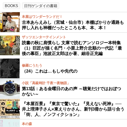
BOOKS
日刊ゲンダイの書籍
本屋はワンダーランドだ！
古本あらえみし（宮城・仙台市）本棚ばかりか通路も
押し入れも神棚だったところも本、本、本！
ザッツエンターテインメント
読書の秋に肩慣らし 文庫で読むアンソロジー本特集
（1）巨匠が描く名門・小栗上野介忠順の一代記「最
後の幕臣」池波正太郎ほか著、細谷正充編
修羅にうたう
（24）これは…もしや先代の
小説「高級時計 千夜一夜物語」
第13話：ある金曜日のあの声 ～聴覚だけではおぼつ
かない～
『本屋百景』『東京で驚いた』『見えない死神』──
井上理津子さん×東えりかさん、新刊3冊から語り合う
「街、人、ノンフィクション」
本の森