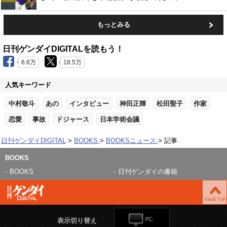
もっとみる
日刊ゲンダイDIGITALを読もう！
6.6万
18.5万
人気キーワード
中村敬斗
あの
インタビュー
神田正輝
松田聖子
作家
恋愛
事故
ドジャース
日本学術会議
日刊ゲンダイDIGITAL
BOOKS
BOOKSニュース
記事
BOOKS
BOOKS
日刊ゲンダイの書籍
表示切り替え