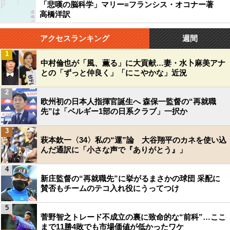
「悲嘆の脳科学」マリー=フランシス・オコナー著
高橋洋訳
アクセスランキング
週間
1
中村倫也が「風、薫る」に大貢献…妻・水卜麻美アナ
との「ずっと仲良く」「にこやかな」近況
2
欧州初の日本人指揮官誕生へ 森保一監督の“再就職
先”は「ベルギー1部の日系クラブ」一択か
3
萩本欽一〈34〉私の“運”論 大谷翔平のカネを使い込
んだ通訳に「小さな声で『ありがとう』」
4
新庄監督の“再就職先”に挙がるまさかの球団 采配に
賛否もチームのテコ入れ役にうってつけ
5
菅野智之トレード不成立の裏に致命的な“前科”…ここ
まで11勝4敗でも市場価値が低かったワケ