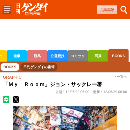
ー
健康
競馬
公営競技
コミック
写真
BOOKS
ボートレース
競輪
オートレース
BOOKS
日刊ゲンダイの書籍
> 一覧へ
GRAPHIC
「Ｍｙ Ｒｏｏｍ」ジョン・サックレー著
公開：
18/06/29 06:00
更新：
18/06/29 06:00