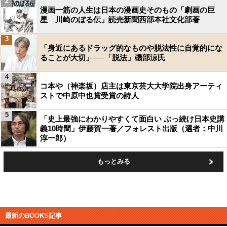
2
漫画一筋の人生は日本の漫画史そのもの「劇画の巨
星 川崎のぼる伝」読売新聞西部本社文化部著
3
「身近にあるドラッグ的なものや脱法性に自覚的にな
ることが大切」──「脱法」磯部涼氏
4
コ本や（神楽坂）店主は東京芸大大学院出身アーティ
ストで中原中也賞受賞の詩人
5
「史上最強にわかりやすくて面白い ぶっ続け日本史講
義10時間」伊藤賀一著／フォレスト出版（選者：中川
淳一郎）
もっとみる
最新のBOOKS記事