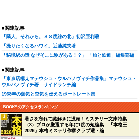
■関連記事
「隣人、それから。３８度線の北」初沢亜利著
「撮りたくなるハワイ」近藤純夫著
「秘境駅の謎 なぜそこに駅がある！？」 「旅と鉄道」編集部編
■関連記事
「東京店構えマテウシュ・ウルバノヴィチ作品集」マテウシュ・
ウルバノヴィチ著 サイドランチ編
1968年の熱気と空気を伝えるポートレート集
BOOKSのアクセスランキング
1
暑さを忘れて謎解きに没頭！ミステリー文庫特集
（3）プロが厳選する年に1度の短編集 「本格王
2026」本格ミステリ作家クラブ選・編