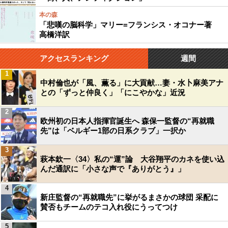
本の森
「悲嘆の脳科学」マリー=フランシス・オコナー著
高橋洋訳
アクセスランキング
週間
1
中村倫也が「風、薫る」に大貢献…妻・水卜麻美アナ
との「ずっと仲良く」「にこやかな」近況
2
欧州初の日本人指揮官誕生へ 森保一監督の“再就職
先”は「ベルギー1部の日系クラブ」一択か
3
萩本欽一〈34〉私の“運”論 大谷翔平のカネを使い込
んだ通訳に「小さな声で『ありがとう』」
4
新庄監督の“再就職先”に挙がるまさかの球団 采配に
賛否もチームのテコ入れ役にうってつけ
5