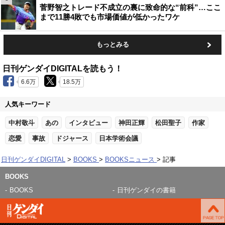
菅野智之トレード不成立の裏に致命的な“前科”…ここ
まで11勝4敗でも市場価値が低かったワケ
もっとみる
日刊ゲンダイDIGITALを読もう！
6.6万
18.5万
人気キーワード
中村敬斗
あの
インタビュー
神田正輝
松田聖子
作家
恋愛
事故
ドジャース
日本学術会議
日刊ゲンダイDIGITAL
BOOKS
BOOKSニュース
記事
BOOKS
BOOKS
日刊ゲンダイの書籍