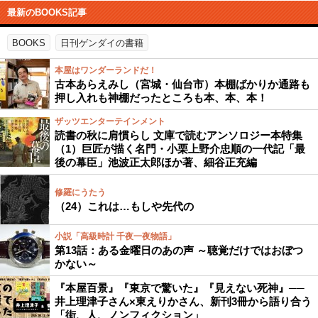
最新のBOOKS記事
BOOKS
日刊ゲンダイの書籍
本屋はワンダーランドだ！
古本あらえみし（宮城・仙台市）本棚ばかりか通路も
押し入れも神棚だったところも本、本、本！
ザッツエンターテインメント
読書の秋に肩慣らし 文庫で読むアンソロジー本特集
（1）巨匠が描く名門・小栗上野介忠順の一代記「最
後の幕臣」池波正太郎ほか著、細谷正充編
修羅にうたう
（24）これは…もしや先代の
小説「高級時計 千夜一夜物語」
第13話：ある金曜日のあの声 ～聴覚だけではおぼつ
かない～
『本屋百景』『東京で驚いた』『見えない死神』──
井上理津子さん×東えりかさん、新刊3冊から語り合う
「街、人、ノンフィクション」