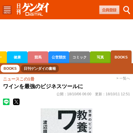
ー
健康
競馬
公営競技
コミック
写真
BOOKS
ボートレース
競輪
オートレース
BOOKS
日刊ゲンダイの書籍
> 一覧へ
ニュースこの1冊
ワインを最強のビジネスツールに
公開：
18/10/06 06:00
更新：
18/10/11 12:51