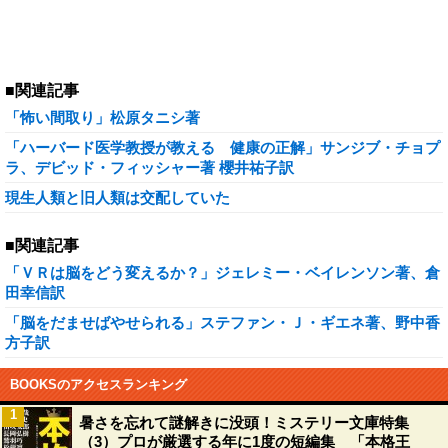
■関連記事
「怖い間取り」松原タニシ著
「ハーバード医学教授が教える 健康の正解」サンジブ・チョプ
ラ、デビッド・フィッシャー著 櫻井祐子訳
現生人類と旧人類は交配していた
■関連記事
「ＶＲは脳をどう変えるか？」ジェレミー・ベイレンソン著、倉
田幸信訳
「脳をだませばやせられる」ステファン・Ｊ・ギエネ著、野中香
方子訳
BOOKSのアクセスランキング
1
暑さを忘れて謎解きに没頭！ミステリー文庫特集
（3）プロが厳選する年に1度の短編集 「本格王