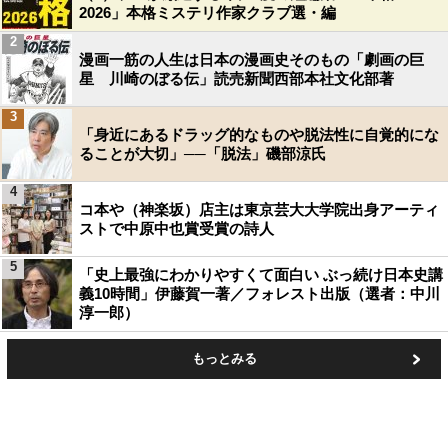
2026」本格ミステリ作家クラブ選・編
2
漫画一筋の人生は日本の漫画史そのもの「劇画の巨
星 川崎のぼる伝」読売新聞西部本社文化部著
3
「身近にあるドラッグ的なものや脱法性に自覚的にな
ることが大切」──「脱法」磯部涼氏
4
コ本や（神楽坂）店主は東京芸大大学院出身アーティ
ストで中原中也賞受賞の詩人
5
「史上最強にわかりやすくて面白い ぶっ続け日本史講
義10時間」伊藤賀一著／フォレスト出版（選者：中川
淳一郎）
もっとみる