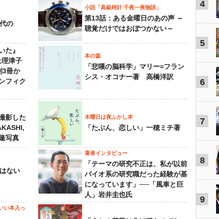
4
小説「高級時計 千夜一夜物語」
第13話：ある金曜日のあの声 ～
先代の
聴覚だけではおぼつかない～
5
いた』
本の森
上理津子
「悲嘆の脳科学」マリー=フラン
刊3冊か
シス・オコナー著 高橋洋訳
ンフィク
6
撮影した
木曜日は夜ふかし本
7
KASHI,
「たぶん、恋しい」一穂ミチ著
島隆写真
著者インタビュー
8
「テーマの研究不正は、私が以前
己はない
バイオ系の研究職だった経験が基
になっています」──「風車と巨
人」岩井圭也氏
9
いい本入っ