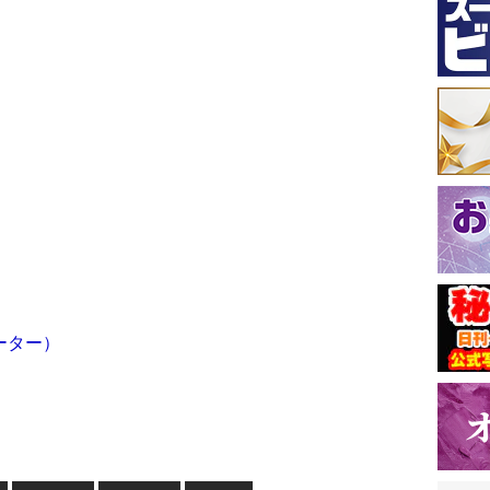
ーター）
）