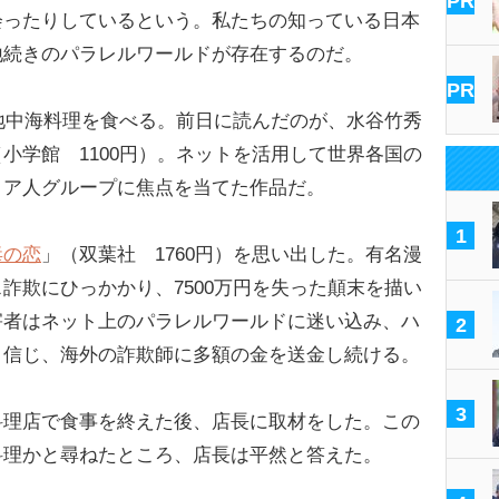
PR
会ったりしているという。私たちの知っている日本
地続きのパラレルワールドが存在するのだ。
PR
地中海料理を食べる。前日に読んだのが、水谷竹秀
（小学館 1100円）。ネットを活用して世界各国の
リア人グループに焦点を当てた作品だ。
1
毒の恋
」（双葉社 1760円）を思い出した。有名漫
詐欺にひっかかり、7500万円を失った顛末を描い
害者はネット上のパラレルワールドに迷い込み、ハ
2
と信じ、海外の詐欺師に多額の金を送金し続ける。
3
理店で食事を終えた後、店長に取材をした。この
料理かと尋ねたところ、店長は平然と答えた。