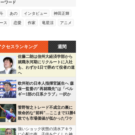
キーワード
斗
あの
インタビュー
神田正輝
ース
恋愛
作家
竜星涼
アニメ
アクセスランキング
週間
佐藤二朗は信州大経済学部から
就職氷河期にリクルートに入社
も、わずか1日で辞めて役者の道
へ
欧州初の日本人指揮官誕生へ 森
保一監督の“再就職先”は「ベル
ギー1部の日系クラブ」一択か
菅野智之トレード不成立の裏に
致命的な“前科”…ここまで11勝4
敗でも市場価値が低かったワケ
強いショック状態の清水アキラ
に心配の声…子供を亡くした神