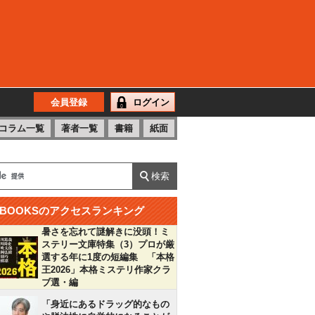
会員登録
ログイン
コラム一覧
著者一覧
書籍
紙面
BOOKSのアクセスランキング
暑さを忘れて謎解きに没頭！ミ
ステリー文庫特集（3）プロが厳
選する年に1度の短編集 「本格
王2026」本格ミステリ作家クラ
ブ選・編
「身近にあるドラッグ的なもの