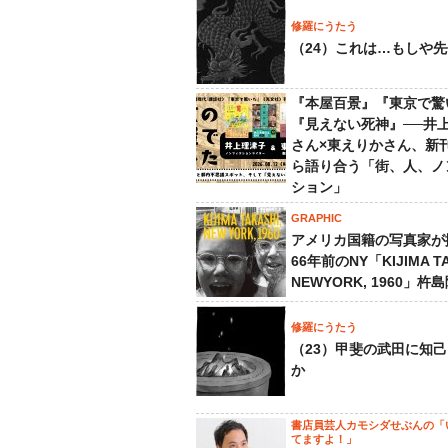
修羅にうたう
（24）これは…もしや
『本屋百景』『東京で驚
『見えない死神』──井
さん×東えりかさん、新
ら語り合う「街、人、ノ
ション」
GRAPHIC
アメリカ国籍の写真家が
66年前のNY「KIJIMA TA
NEWYORK, 1960」杵
修羅にうたう
（23）甲斐の武田に知
か
書店員芸人カモシダせぶんの「
てますよ！」