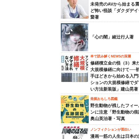
未発売のAVから始まる
ど怖い怪談「ダクダデイ
䖸著
「心の闇」綾辻行人著
本で読み解くNEWSの深層
修繕積立金の怪（3）来
大規模修繕に向けて──
手ほどきから始める入門
ションの大規模修繕でダ
い方法新装版」建山晃著
発掘おもしろ図鑑
野生動物が残したフィー
ンに注意「野生動物の痕
奥山英治著・写真
ノンフィクションが面白い
漫画一筋の人生は日本の