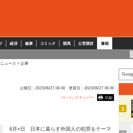
フ
経済
健康
コミック
競馬
公営競技
書籍
Sニュース
記事
公開日：
2023/06/27 06:00
更新日：
2023/06/27 06:00
>> バックナンバー
印刷
1
6月×日 日本に暮らす外国人の犯罪をテーマ