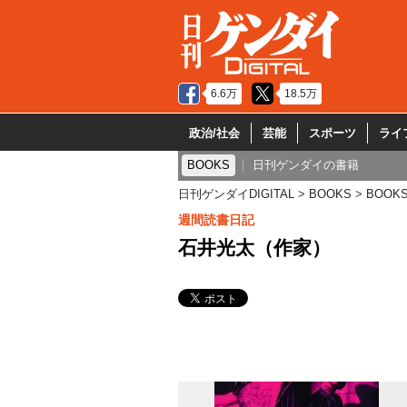
6.6万
18.5万
政治/社会
芸能
スポーツ
ライ
BOOKS
日刊ゲンダイの書籍
日刊ゲンダイDIGITAL
BOOKS
BOOK
週間読書日記
石井光太（作家）