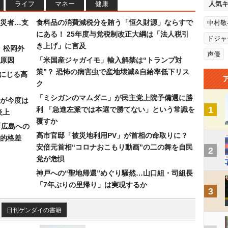
ライフ
マネー
健康
人気
災者…支
食料品の消費減税分を賄う「恒久財源」ならすで
中村敬
にある！ 25年度与党税制改正大綱は「法人税引
ドジャ
き上げ」に言及
）松岡外
声優
原因
「米国産ジャガイモ」輸入解禁は“トランプ対
策”？ 恐怖の病害虫で産地壊滅&自給率低下リス
みにじる高
ク
「ミシガンのマムダニ」が民主党上院予備選に勝
が今度は
1
利 「急進左派では本選で勝てない」という常識を
炎上
覆すか
「広島への
高市官邸「被災地利用PV」が首相の命取りに？
的格差
安倍元首相“コロナおこもり動画”の二の舞を自民
2
党が危惧
神戸への“聖地帰還”めぐり騒然…山口組・司組長
「7年ぶりの里帰り」は実現するか
3
日刊ゲンダイの書籍