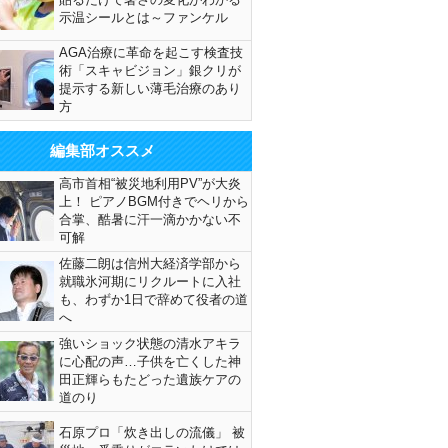
示温シールとは～ファンケル
AGA治療に革命を起こす検査技
術「スキャビジョン」銀クリが
提示する新しい薄毛治療のあり
方
編集部オススメ
高市首相“被災地利用PV”が大炎
上！ ピアノBGM付きでヘリから
合掌、酷暑に汗一滴かかない不
可解
佐藤二朗は信州大経済学部から
就職氷河期にリクルートに入社
も、わずか1日で辞めて役者の道
へ
強いショック状態の清水アキラ
に心配の声…子供を亡くした神
田正輝らもたどった遺族ケアの
道のり
石原プロ「炊き出しの流儀」 被