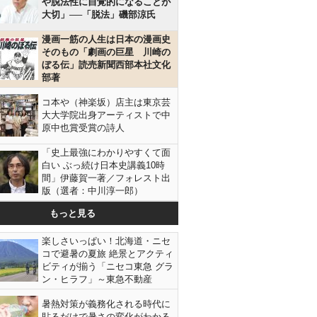
や脱法性に自覚的になることが
大切」──「脱法」磯部涼氏
漫画一筋の人生は日本の漫画史
そのもの「劇画の巨星 川崎の
ぼる伝」読売新聞西部本社文化
部著
コ本や（神楽坂）店主は東京芸
大大学院出身アーティストで中
原中也賞受賞の詩人
「史上最強にわかりやすくて面
白い ぶっ続け日本史講義10時
間」伊藤賀一著／フォレスト出
版（選者：中川淳一郎）
もっと見る
楽しさいっぱい！北海道・ニセ
コで避暑の夏旅 絶景とアクティ
ビティが揃う「ニセコ東急 グラ
ン・ヒラフ」～東急不動産
暑熱対策が義務化される時代に
貼るだけで暑さの変化がわかる