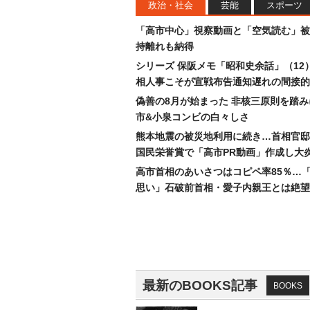
政治・社会
芸能
スポーツ
「高市中心」視察動画と「空気読む」被
持離れも納得
シリーズ 保阪メモ「昭和史余話」（12
相人事こそが宣戦布告通知遅れの間接的
偽善の8月が始まった 非核三原則を踏
市&小泉コンビの白々しさ
熊本地震の被災地利用に続き…首相官邸
国民栄誉賞で「高市PR動画」作成し大
高市首相のあいさつはコピペ率85％…
思い」石破前首相・愛子内親王とは絶望
最新のBOOKS記事
BOOKS