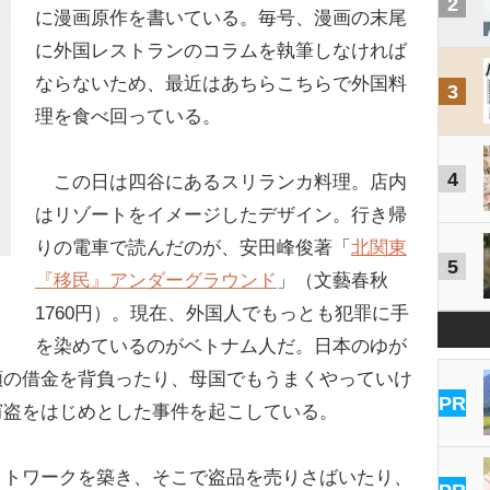
2
に漫画原作を書いている。毎号、漫画の末尾
に外国レストランのコラムを執筆しなければ
ならないため、最近はあちらこちらで外国料
3
理を食べ回っている。
4
この日は四谷にあるスリランカ料理。店内
はリゾートをイメージしたデザイン。行き帰
りの電車で読んだのが、安田峰俊著「
北関東
5
『移民』アンダーグラウンド
」（文藝春秋
1760円）。現在、外国人でもっとも犯罪に手
を染めているのがベトナム人だ。日本のゆが
額の借金を背負ったり、母国でもうまくやっていけ
PR
窃盗をはじめとした事件を起こしている。
ットワークを築き、そこで盗品を売りさばいたり、