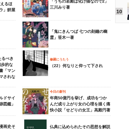
「うちの若殿は化け猫なので2」
震えるほ
三川みり著
ラ」餠屋
10
「鬼にきんつば 七つの刻鐘の幽
霊」笹木一著
たるべき
修羅にうたう
初歩的な
（22）何なりと仰って下され
書「マン
マされな
今日の新刊
ルドサイ
年商50億円を挙げ、成功をつか
跡図鑑」
んだ成り上がり女の心理を描く痛
快小説「せどりの女王」高殿円著
漫画史そ
仏典に込められたその思想を解説