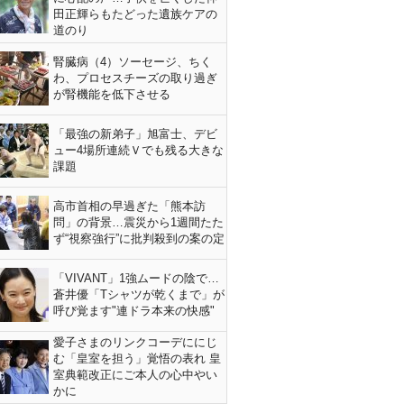
田正輝らもたどった遺族ケアの
道のり
腎臓病（4）ソーセージ、ちく
わ、プロセスチーズの取り過ぎ
が腎機能を低下させる
「最強の新弟子」旭富士、デビ
ュー4場所連続Ｖでも残る大きな
課題
高市首相の早過ぎた「熊本訪
問」の背景…震災から1週間たた
ず“視察強行”に批判殺到の案の定
「VIVANT」1強ムードの陰で…
蒼井優「Tシャツが乾くまで」が
呼び覚ます"連ドラ本来の快感"
愛子さまのリンクコーデににじ
む「皇室を担う」覚悟の表れ 皇
室典範改正にご本人の心中やい
かに