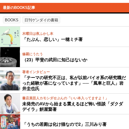
最新のBOOKS記事
BOOKS
日刊ゲンダイの書籍
木曜日は夜ふかし本
「たぶん、恋しい」一穂ミチ著
修羅にうたう
（23）甲斐の武田に知己はないか
著者インタビュー
「テーマの研究不正は、私が以前バイオ系の研究職だ
った経験が基になっています」──「風車と巨人」岩
井圭也氏
書店員芸人カモシダせぶんの「いい本入ってますよ！」
未発売のAVから始まる震えるほど怖い怪談「ダクダ
デイラ」餠屋䖸著
「うちの若殿は化け猫なので2」三川みり著