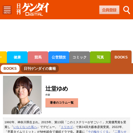
ー
健康
競馬
公営競技
コミック
写真
BOOKS
ボートレース
競輪
オートレース
BOOKS
日刊ゲンダイの書籍
辻堂ゆめ
作家
著者のコラム一覧
1992年、神奈川県生まれ。2015年、第13回「このミステリーがすごい！」大賞優秀賞を受
賞し「
いなくなった私へ
」でデビュー。「
トリカゴ
」で第24回大藪春彦賞受賞。2022年、
「卒業タイムリミット」がNHK総合で連続ドラマ化。著書に「
十の輪をくぐる
」「
二重らせ