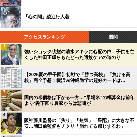
「心の闇」綾辻行人著
アクセスランキング
週間
1
強いショック状態の清水アキラに心配の声…子供を亡
くした神田正輝らもたどった遺族ケアの道のり
2
【2026夏の甲子園】初戦で「勝つ高校」「負ける高
校」完全予想！横浜vs沖縄尚学の超好カードは…
3
国内の米価格は下がる一方…“早場米”の概算金は前年
より4割下回り農家からは悲鳴が
4
阪神藤川監督の「焦り」「短気」「采配」に大きな不
安…岡田前監督もチクリ「崩れてる感じするわ」