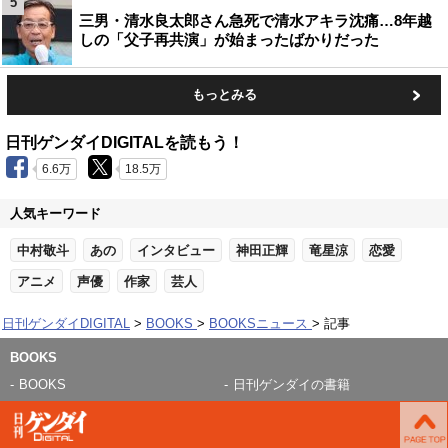
5
三男・清水良太郎さん急死で清水アキラ沈痛…8年越
しの「父子再共演」が始まったばかりだった
もっとみる
日刊ゲンダイDIGITALを読もう！
6.6万
18.5万
人気キーワード
中村敬斗
あの
インタビュー
神田正輝
竜星涼
恋愛
アニメ
声優
作家
芸人
日刊ゲンダイDIGITAL
BOOKS
BOOKSニュース
記事
BOOKS
BOOKS
日刊ゲンダイの書籍