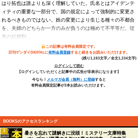
はり拓也は誰よりも深く理解していた。氏名とはアイデンテ
ィティの重要な一部分で、国の規定によって強制的に変更さ
れるべきものではない。姓の変更により生じる種々の不都合
を、夫婦のどちらか一方のみが負うのは極めて不平等だ。従
来の結婚制…
この記事は有料会員限定です。
日刊ゲンダイDIGITALに
有料会員登録
すると続きをお読みいただけます。
(残り1,193文字／全文1,334文字)
ログインして読む
【ログインしていただくと記事中の広告が非表示になります】
今なら！
メルマガ会員（無料）に登録
すると
有料会員限定記事が3本お読みいただけます。
BOOKSのアクセスランキング
1
暑さを忘れて謎解きに没頭！ミステリー文庫特集