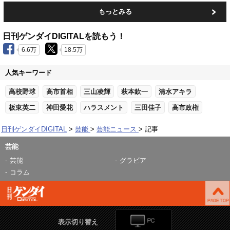
もっとみる
日刊ゲンダイDIGITALを読もう！
6.6万
18.5万
人気キーワード
高校野球
高市首相
三山凌輝
萩本欽一
清水アキラ
板東英二
神田愛花
ハラスメント
三田佳子
高市政権
日刊ゲンダイDIGITAL
芸能
芸能ニュース
記事
芸能
芸能
グラビア
コラム
表示切り替え