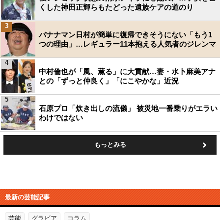
くした神田正輝らもたどった遺族ケアの道のり
3
バナナマン日村が簡単に復帰できそうにない「もう1
つの理由」…レギュラー11本抱える人気者のジレンマ
4
中村倫也が「風、薫る」に大貢献…妻・水卜麻美アナ
との「ずっと仲良く」「にこやかな」近況
5
石原プロ「炊き出しの流儀」 被災地一番乗りがエラい
わけではない
もっとみる
最新の芸能記事
芸能
グラビア
コラム