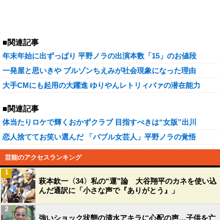
■関連記事
年末年始に出ずっぱり 平野ノラの出演本数「15」のお値段
一発屋と思いきや ブルゾンちえみが社会現象になった理由
大手CMにも起用の大躍進 ゆりやんレトリィバァの潜在能力
■関連記事
体当たりロケで輝くおかずクラブ 目指すべきは“女版”出川
恋人捨ててお笑い選んだ 「バブル女芸人」平野ノラの覚悟
芸能のアクセスランキング
1
萩本欽一〈34〉私の“運”論 大谷翔平のカネを使い込
んだ通訳に「小さな声で『ありがとう』」
2
強いショック状態の清水アキラに心配の声…子供を亡