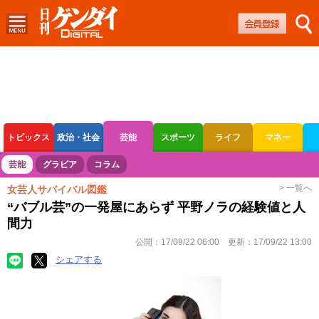
トピックス
政治・社会
芸能
スポーツ
ライフ
マネー
ボートレース
競輪
オートレース
芸能
グラビア
コラム
> 一覧へ
女芸人サバイバル図鑑
“バブル芸”の一発屋にあらず 平野ノラの経験値と人
間力
公開：
17/09/22 06:00
更新：
17/09/22 13:00
シェアする