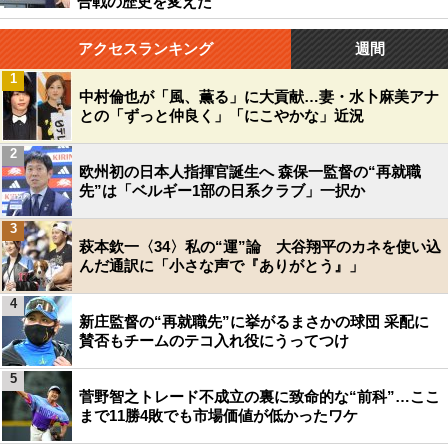
合戦の歴史を変えた
アクセスランキング
週間
1
中村倫也が「風、薫る」に大貢献…妻・水卜麻美アナ
との「ずっと仲良く」「にこやかな」近況
2
欧州初の日本人指揮官誕生へ 森保一監督の“再就職
先”は「ベルギー1部の日系クラブ」一択か
3
萩本欽一〈34〉私の“運”論 大谷翔平のカネを使い込
んだ通訳に「小さな声で『ありがとう』」
4
新庄監督の“再就職先”に挙がるまさかの球団 采配に
賛否もチームのテコ入れ役にうってつけ
5
菅野智之トレード不成立の裏に致命的な“前科”…ここ
まで11勝4敗でも市場価値が低かったワケ