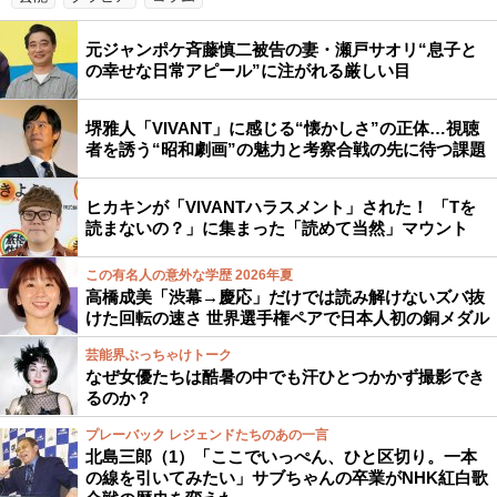
元ジャンポケ斉藤慎二被告の妻・瀬戸サオリ“息子と
の幸せな日常アピール”に注がれる厳しい目
堺雅人「VIVANT」に感じる“懐かしさ”の正体…視聴
者を誘う“昭和劇画”の魅力と考察合戦の先に待つ課題
ヒカキンが「VIVANTハラスメント」された！ 「Tを
読まないの？」に集まった「読めて当然」マウント
この有名人の意外な学歴 2026年夏
高橋成美「渋幕→慶応」だけでは読み解けないズバ抜
けた回転の速さ 世界選手権ペアで日本人初の銅メダル
芸能界ぶっちゃけトーク
なぜ女優たちは酷暑の中でも汗ひとつかかず撮影でき
るのか？
プレーバック レジェンドたちのあの一言
北島三郎（1）「ここでいっぺん、ひと区切り。一本
の線を引いてみたい」サブちゃんの卒業がNHK紅白歌