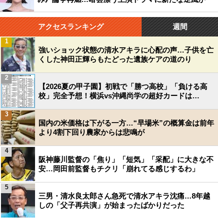
アクセスランキング
週間
1
強いショック状態の清水アキラに心配の声…子供を亡
くした神田正輝らもたどった遺族ケアの道のり
2
【2026夏の甲子園】初戦で「勝つ高校」「負ける高
校」完全予想！横浜vs沖縄尚学の超好カードは…
3
国内の米価格は下がる一方…“早場米”の概算金は前年
より4割下回り農家からは悲鳴が
4
阪神藤川監督の「焦り」「短気」「采配」に大きな不
安…岡田前監督もチクリ「崩れてる感じするわ」
5
三男・清水良太郎さん急死で清水アキラ沈痛…8年越
しの「父子再共演」が始まったばかりだった