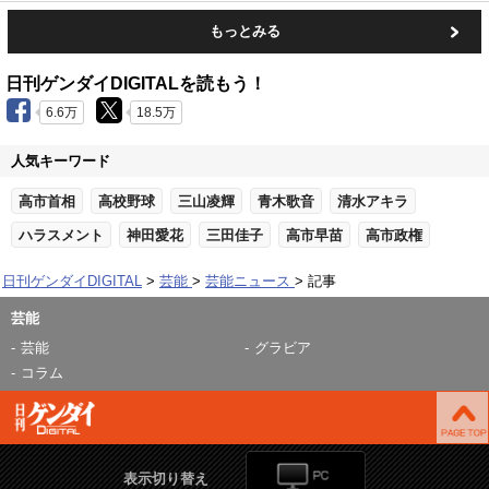
もっとみる
日刊ゲンダイDIGITALを読もう！
6.6万
18.5万
人気キーワード
高市首相
高校野球
三山凌輝
青木歌音
清水アキラ
ハラスメント
神田愛花
三田佳子
高市早苗
高市政権
日刊ゲンダイDIGITAL
芸能
芸能ニュース
記事
芸能
芸能
グラビア
コラム
表示切り替え