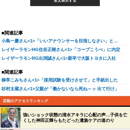
全文表示する
■関連記事
小島一慶さん<1>「いいアナウンサーを目指しなさい」と…
レイザーラモンHG住谷正樹さん<1>「コープこうべ」に内定
レイザーラモンRG出渕誠さん<1>新卒で大阪トヨタに入社
■関連記事
柳亭こみちさん<1>「採用試験を受けさせて」と手紙出した
杉村太蔵さん<1>父親が「働かないなら死ね～ッ 出て行け」
芸能のアクセスランキング
1
強いショック状態の清水アキラに心配の声…子供を亡
くした神田正輝らもたどった遺族ケアの道のり