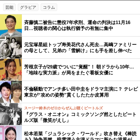
芸能
グラビア
コラム
斉藤慎二被告に懲役7年求刑、運命の判決は11月16
日…視聴者の関心は執行猶予の有無に集中
元宝塚星組トップ寿美花代さん死去…高嶋ファミリー
の母として、兄弟の「雪解け」にも手を差し伸べた
芳根京子が29歳でついに“覚醒”！ 朝ドラから10年…
「地味な実力派」が局をまたぐ看板女優に
不倫騒動でアンチ多い田中圭をドラマ主演に？ テレビ
東京が“攻めの姿勢”貫くしたたか皮算用
スージー鈴木のゼロからぜんぶ聴くビートルズ
『グラス・オニオン』コミックソング然としたビート
ルズ版「微笑がえし」
松本若菜「ジュラシック・ワールド」吹き替え《棒読
み》論争再燃…暗雲漂う主演ドラマに新たな逆風が