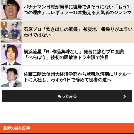
2
バナナマン日村が簡単に復帰できそうにない「もう1
つの理由」…レギュラー11本抱える人気者のジレンマ
3
石原プロ「炊き出しの流儀」 被災地一番乗りがエラい
わけではない
4
横浜流星「BL作品興味なし」発言に滲むプロ意識
「べらぼう」後初の民放連ドラ主演で注目
5
佐藤二朗は信州大経済学部から就職氷河期にリクルー
トに入社も、わずか1日で辞めて役者の道へ
もっとみる
最新の芸能記事