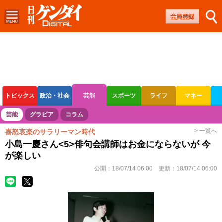
トピックス
政治・社会
芸能
スポーツ
ライフ
マネー
ボートレース
競輪
オートレース
芸能
グラビア
コラム
> 一覧へ
喜怒哀楽のサラリーマン時代
小島一慶さん<5>俳句会講師はお金にならないが 今
が楽しい
公開：
18/07/14 06:00
更新：
18/07/14 06:00