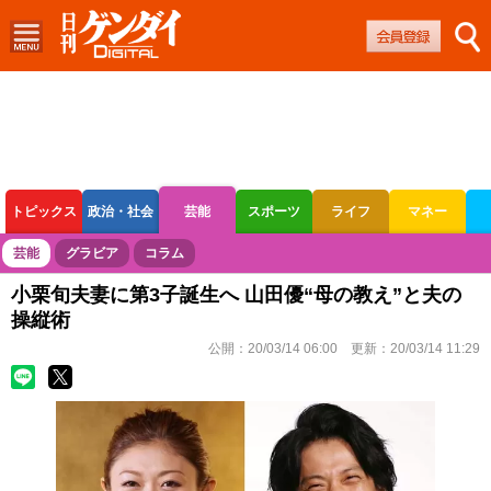
トピックス
政治・社会
芸能
スポーツ
ライフ
マネー
ボートレース
競輪
オートレース
芸能
グラビア
コラム
小栗旬夫妻に第3子誕生へ 山田優“母の教え”と夫の
操縦術
公開：
20/03/14 06:00
更新：
20/03/14 11:29