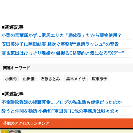
■関連記事
小栗の言葉届かず…沢尻エリカ「憑依型」だから薬物使用？
安田美沙子に岡田結実 相次ぐ事務所“退所ラッシュ”の背景
杏＆東出はひっそり離婚か 鍵握るCM契約と気になる“Xデー”
関連キーワード
小栗旬
山田優
石原さとみ
黒木メイサ
広末涼子
■関連記事
不倫訴訟報道の後藤真希…ブログの私生活も虚像だったのか
酔うと仲間を勧誘 小栗旬“軍団長”に他の事務所は戦々恐々
芸能のアクセスランキング
1