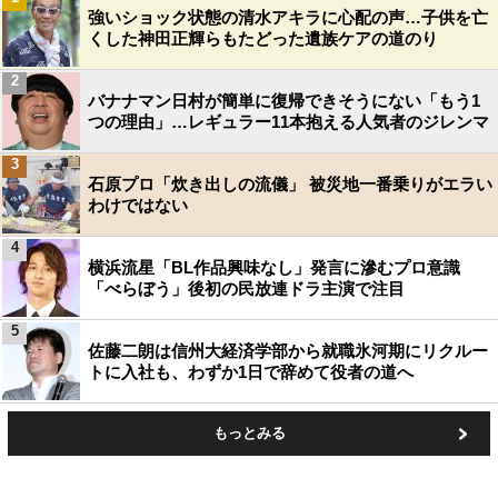
強いショック状態の清水アキラに心配の声…子供を亡
くした神田正輝らもたどった遺族ケアの道のり
2
バナナマン日村が簡単に復帰できそうにない「もう1
つの理由」…レギュラー11本抱える人気者のジレンマ
3
石原プロ「炊き出しの流儀」 被災地一番乗りがエラい
わけではない
4
横浜流星「BL作品興味なし」発言に滲むプロ意識
「べらぼう」後初の民放連ドラ主演で注目
5
佐藤二朗は信州大経済学部から就職氷河期にリクルー
トに入社も、わずか1日で辞めて役者の道へ
もっとみる