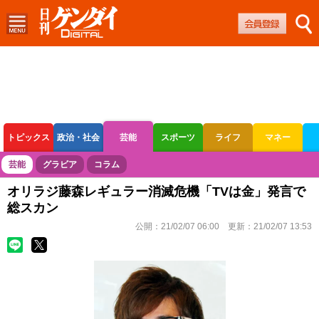
トピックス
政治・社会
芸能
スポーツ
ライフ
マネー
ボートレース
競輪
オートレース
芸能
グラビア
コラム
オリラジ藤森レギュラー消滅危機「TVは金」発言で
総スカン
公開：
21/02/07 06:00
更新：
21/02/07 13:53