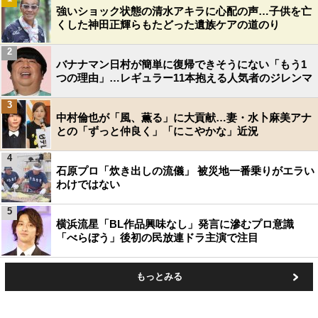
強いショック状態の清水アキラに心配の声…子供を亡
くした神田正輝らもたどった遺族ケアの道のり
2
バナナマン日村が簡単に復帰できそうにない「もう1
つの理由」…レギュラー11本抱える人気者のジレンマ
3
中村倫也が「風、薫る」に大貢献…妻・水卜麻美アナ
との「ずっと仲良く」「にこやかな」近況
4
石原プロ「炊き出しの流儀」 被災地一番乗りがエラい
わけではない
5
横浜流星「BL作品興味なし」発言に滲むプロ意識
「べらぼう」後初の民放連ドラ主演で注目
もっとみる