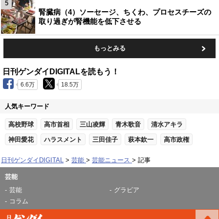
5
腎臓病（4）ソーセージ、ちくわ、プロセスチーズの
取り過ぎが腎機能を低下させる
もっとみる
日刊ゲンダイDIGITALを読もう！
6.6万
18.5万
人気キーワード
高校野球
高市首相
三山凌輝
青木歌音
清水アキラ
神田愛花
ハラスメント
三田佳子
萩本欽一
高市政権
日刊ゲンダイDIGITAL
芸能
芸能ニュース
記事
芸能
芸能
グラビア
コラム