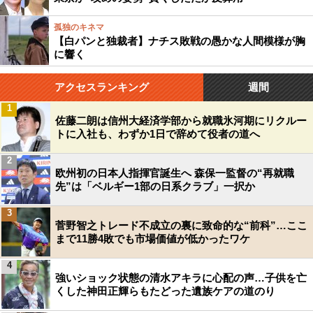
孤独のキネマ
【白パンと独裁者】ナチス敗戦の愚かな人間模様が胸
に響く
アクセスランキング
週間
1
佐藤二朗は信州大経済学部から就職氷河期にリクルー
トに入社も、わずか1日で辞めて役者の道へ
2
欧州初の日本人指揮官誕生へ 森保一監督の“再就職
先”は「ベルギー1部の日系クラブ」一択か
3
菅野智之トレード不成立の裏に致命的な“前科”…ここ
まで11勝4敗でも市場価値が低かったワケ
4
強いショック状態の清水アキラに心配の声…子供を亡
くした神田正輝らもたどった遺族ケアの道のり