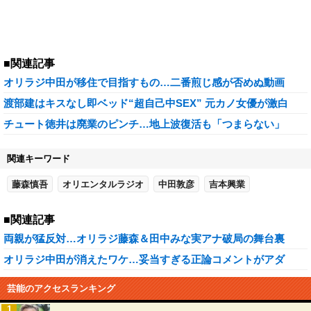
■関連記事
オリラジ中田が移住で目指すもの…二番煎じ感が否めぬ動画
渡部建はキスなし即ベッド“超自己中SEX” 元カノ女優が激白
チュート徳井は廃業のピンチ…地上波復活も「つまらない」
関連キーワード
藤森慎吾
オリエンタルラジオ
中田敦彦
吉本興業
■関連記事
両親が猛反対…オリラジ藤森＆田中みな実アナ破局の舞台裏
オリラジ中田が消えたワケ…妥当すぎる正論コメントがアダ
芸能のアクセスランキング
1