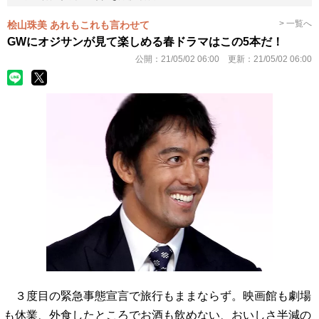
> 一覧へ
桧山珠美 あれもこれも言わせて
GWにオジサンが見て楽しめる春ドラマはこの5本だ！
公開：
21/05/02 06:00
更新：
21/05/02 06:00
３度目の緊急事態宣言で旅行もままならず。映画館も劇場
も休業、外食したところでお酒も飲めない、おいしさ半減の