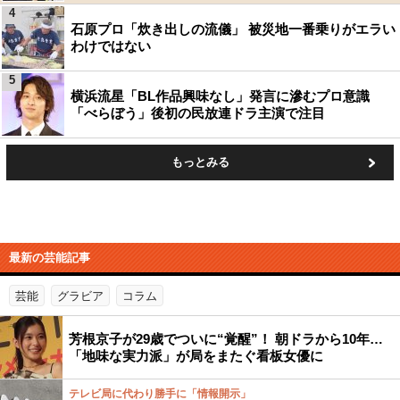
4
石原プロ「炊き出しの流儀」 被災地一番乗りがエラい
わけではない
5
横浜流星「BL作品興味なし」発言に滲むプロ意識
「べらぼう」後初の民放連ドラ主演で注目
もっとみる
最新の芸能記事
芸能
グラビア
コラム
芳根京子が29歳でついに“覚醒”！ 朝ドラから10年…
「地味な実力派」が局をまたぐ看板女優に
テレビ局に代わり勝手に「情報開示」