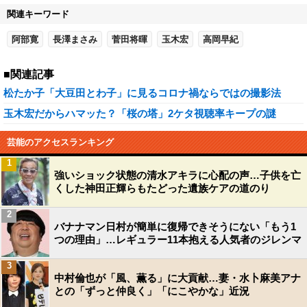
関連キーワード
阿部寛
長澤まさみ
菅田将暉
玉木宏
高岡早紀
■関連記事
松たか子「大豆田とわ子」に見るコロナ禍ならではの撮影法
玉木宏だからハマッた？「桜の塔」2ケタ視聴率キープの謎
芸能のアクセスランキング
1
強いショック状態の清水アキラに心配の声…子供を亡
くした神田正輝らもたどった遺族ケアの道のり
2
バナナマン日村が簡単に復帰できそうにない「もう1
つの理由」…レギュラー11本抱える人気者のジレンマ
3
中村倫也が「風、薫る」に大貢献…妻・水卜麻美アナ
との「ずっと仲良く」「にこやかな」近況