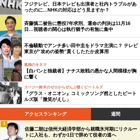
フジテレビ、日本テレビも出演者と社内トラブルがあ
ったのに…NHKの対応はどう見ますか？
斉藤慎二被告に懲役7年求刑、運命の判決は11月16
日…視聴者の関心は執行猶予の有無に集中
不倫騒動でアンチ多い田中圭をドラマ主演に？ テレビ
東京が“攻めの姿勢”貫くしたたか皮算用
孤独のキネマ
【白パンと独裁者】ナチス敗戦の愚かな人間模様が胸
に響く
スージー鈴木のゼロからぜんぶ聴くビートルズ
『グラス・オニオン』コミックソング然としたビート
ルズ版「微笑がえし」
アクセスランキング
週間
1
佐藤二朗は信州大経済学部から就職氷河期にリクルー
トに入社も、わずか1日で辞めて役者の道へ