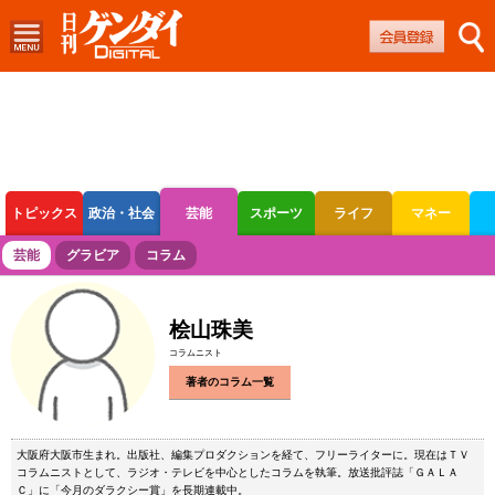
トピックス
政治・社会
芸能
スポーツ
ライフ
マネー
ボートレース
競輪
オートレース
芸能
グラビア
コラム
桧山珠美
コラムニスト
著者のコラム一覧
大阪府大阪市生まれ。出版社、編集プロダクションを経て、フリーライターに。現在はＴＶ
コラムニストとして、ラジオ・テレビを中心としたコラムを執筆。放送批評誌「ＧＡＬＡ
Ｃ」に「今月のダラクシー賞」を長期連載中。