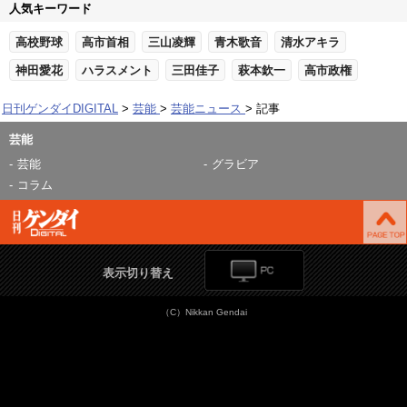
人気キーワード
高校野球
高市首相
三山凌輝
青木歌音
清水アキラ
神田愛花
ハラスメント
三田佳子
萩本欽一
高市政権
日刊ゲンダイDIGITAL
芸能
芸能ニュース
記事
芸能
芸能
グラビア
コラム
表示切り替え
（C）Nikkan Gendai