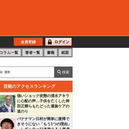
会員登録
ログイン
コラム一覧
著者一覧
書籍
紙面
芸能のアクセスランキング
強いショック状態の清水アキラ
に心配の声…子供を亡くした神
田正輝らもたどった遺族ケアの
道のり
バナナマン日村が簡単に復帰で
きそうにない「もう1つの理由」