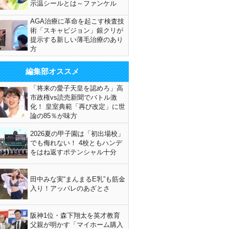
示温シールとは～ファンケル
AGA治療に革命を起こす検査技
術「スキャビジョン」銀クリが
提示する新しい薄毛治療のあり
方
編集部オススメ
「将来の愛子天皇を認めろ」高
市政権vs読売新聞でバトル激
化！ 皇室典範「再び改定」に世
論の85％が味方
2026夏の甲子園は「初出場校」
でも侮れない！ 4校ともハンデ
をはね返すポテンシャル十分
田中みな実“まんまるE乳”も筋金
入り！アッパレのあざとさ
阪神1位・森下翔太を英才教育
父親が明かす「マイホーム購入