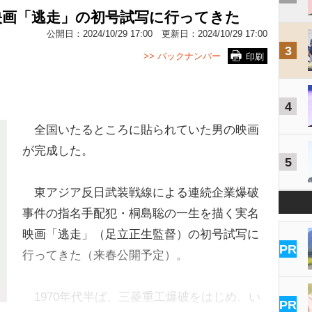
映画「逃走」の初号試写に行ってきた
公開日：
2024/10/29 17:00
更新日：
2024/10/29 17:00
3
>> バックナンバー
印刷
4
全国いたるところに貼られていた男の映画
が完成した。
5
東アジア反日武装戦線による連続企業爆破
事件の指名手配犯・桐島聡の一生を描く実名
映画「逃走」（足立正生監督）の初号試写に
PR
行ってきた（来春公開予定）。
1970年代半ば、三菱重工爆破をはじめ、い
PR