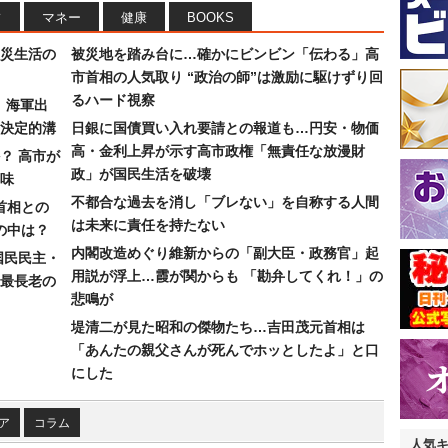
フ
マネー
健康
BOOKS
災生活の
被災地を踏み台に…確かにビンビン「伝わる」高
市首相の人気取り “政治の師”は激励に駆けずり回
るハード視察
）海軍出
決定的溝
日銀に国債買い入れ要請との報道も…円安・物価
高・金利上昇が示す高市政権「無責任な放漫財
？ 高市が
政」が国民生活を破壊
味
不都合な過去を消し「ブレない」を自称する人間
首相との
は未来に責任を持たない
の中は？
内閣改造めぐり維新からの「副大臣・政務官」起
国民民主・
用説が浮上…霞が関からも 「勘弁してくれ！」の
最長老の
悲鳴が
堤清二が見た昭和の傑物たち…吉田茂元首相は
「あんたの親父さんが死んでホッとしたよ」と口
にした
ア
コラム
人気