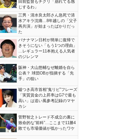
田前監督もチクリ「崩れてる感
じするわ」
三男・清水良太郎さん急死で清
水アキラ沈痛…8年越しの「父子
再共演」が始まったばかりだっ
た
バナナマン日村が簡単に復帰で
きそうにない「もう1つの理由」
…レギュラー11本抱える人気者
のジレンマ
阪神・大山悠輔なぜ離婚を自ら
公表？ 球団OBが指摘する「先
手」の狙い
嘘つき高市首相“鬼リピ”フレーズ
「実質賃金の上昇率はG7で最も
高い」は追い風参考記録のマヤ
カシ
菅野智之トレード不成立の裏に
致命的な“前科”…ここまで11勝4
敗でも市場価値が低かったワケ