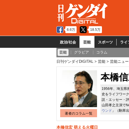
6.6万
18.5万
政治/社会
芸能
スポーツ
ライ
芸能
グラビア
コラム
日刊ゲンダイDIGITAL
芸能
芸能ニュー
本橋信
1956年、埼玉
史をライフワー
説・エッセー・評
山田孝之主演でNe
ウンド
」（駒草
著者のコラム一覧
本橋信宏 萌える火曜日