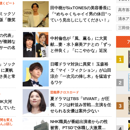
聴くビート
田中樹がSixTONESの美容番長に
高市首
ミックソ
「“めちゃくちゃイイ男の休日”っ
清水ア
版「微笑
ていう見出しにしてください！」
三田佳
の代表」
中村倫也が「風、薫る」に大貢
が複雑な
献…妻・水卜麻美アナとの「ずっ
サーの名
と仲良く」「にこやかな」近況
1
」ソック
日曜ドラマ対決に異変！ 玉森裕
』に夏帆
太「マイ・フィクション」が山田
さ美と常
涼介「一次元の挿し木」を猛追す
2
るワケ
芸能界クロスロード
ビ
夏ドラマはTBS「VIVANT」が圧
HK大河
倒、フジは軒並み苦戦…主演を任
3
していた
せられる女優は案外少ない
の間を変え
NHK職員が番組出演者からの性
～んぶ話し
被害、PTSDで休職し大激震…
4