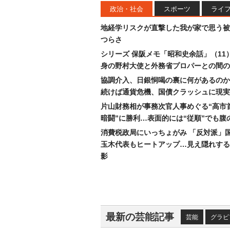
政治・社会
スポーツ
ライ
地経学リスクが直撃した我が家で思う被
つらさ
シリーズ 保阪メモ「昭和史余話」（11
身の野村大使と外務省プロパーとの間の
協調介入、日銀恫喝の裏に何があるのか
続けば通貨危機、国債クラッシュに現実
片山財務相が事務次官人事めぐる“高市
暗闘”に勝利…表面的には“従順”でも腹
消費税政局にいっちょがみ 「反対派」
玉木代表もヒートアップ…見え隠れする
影
最新の芸能記事
芸能
グラビ