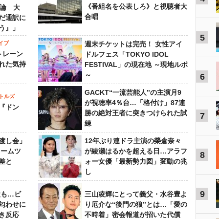
《番組名を公表しろ》と視聴者大
”論 大
合唱
だ通訳に
う』」
5
イブ
週末チケットは完売！ 女性アイ
トレーン
ドルフェス「TOKYO IDOL
れた気持
FESTIVAL」の現在地 ～現地ルポ
～
6
GACKT“一流芸能人”の主演月9
トルズ
が視聴率4％台…「格付け」87連
『ドン
勝の絶対王者に突きつけられた試
7
練
渡し会」
12年ぶり連ドラ主演の榮倉奈々
ドームツ
が綾瀬はるかを超える日…アラフ
8
差と
ォー女優「最新勢力図」変動の兆
し
9
設も…ビ
三山凌輝にとって義父・水谷豊よ
匂わせに
り厄介な“後門の狼”とは…「愛の
き反応
不時着」密会報道が招いた代償