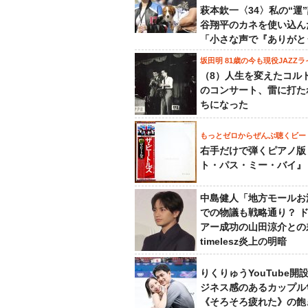
萩本欽一〈34〉私の“運
谷翔平のカネを使い込ん
「小さな声で『ありがと
坂田明 81歳の今も現役JAZZラ
（8）人生を変えたコル
のコンサート、雷に打た
ちになった
もっとゼロからぜんぶ聴くビー
右手だけで弾くピアノ版
ト・パス・ミー・バイ』
中島健人「地方モールお
での物議も戦略通り？ 
アー成功の山田涼介との
timelesz炎上の明暗
りくりゅうYouTube開
ジネス感のあるカップル
《そろそろ疲れた》の飽