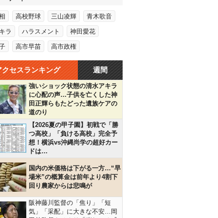
相
高校野球
三山凌輝
青木歌音
キラ
ハラスメント
神田愛花
子
高市早苗
高市政権
アクセスランキング
週間
強いショック状態の清水アキラ
に心配の声…子供を亡くした神
田正輝らもたどった遺族ケアの
道のり
【2026夏の甲子園】初戦で「勝
つ高校」「負ける高校」完全予
想！横浜vs沖縄尚学の超好カー
ドは…
国内の米価格は下がる一方…“早
場米”の概算金は前年より4割下
回り農家からは悲鳴が
阪神藤川監督の「焦り」「短
気」「采配」に大きな不安…岡