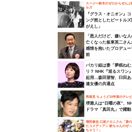
スージー鈴木のゼロからぜんぶ
ルズ
『グラス・オニオン』コ
ング然としたビートルズ
がえし」
「恩人だけど、嫌いな人
亡くなった板東英二さん
感情を抱いたプロデュー
前
バカリ組は妻「夢眠ねむ
リ？ NHK『巡るスワン
起用…森田望智、臼田あ
連女優の共通点
再発見 ちょうど10年前のテレ
堺雅人は“日曜の夜”、N
ドラマ「真田丸」で躍動
増田俊也 口述クロニクル「茶
たコメディアン 欽ちゃんのぜ
ちゃう！」