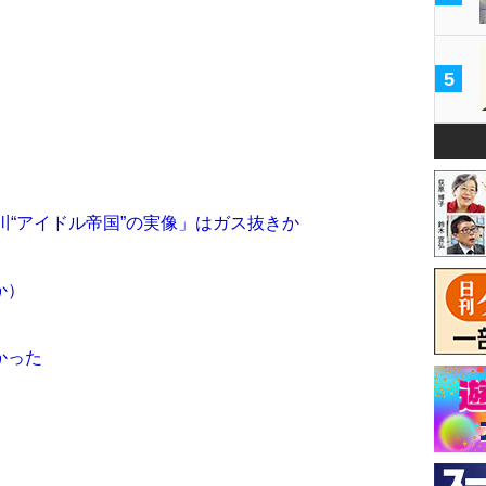
5
川“アイドル帝国”の実像」はガス抜きか
か）
かった