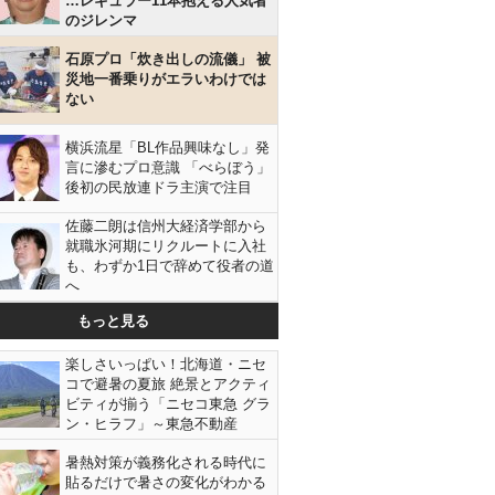
…レギュラー11本抱える人気者
のジレンマ
石原プロ「炊き出しの流儀」 被
災地一番乗りがエラいわけでは
ない
横浜流星「BL作品興味なし」発
言に滲むプロ意識 「べらぼう」
後初の民放連ドラ主演で注目
佐藤二朗は信州大経済学部から
就職氷河期にリクルートに入社
も、わずか1日で辞めて役者の道
へ
もっと見る
楽しさいっぱい！北海道・ニセ
コで避暑の夏旅 絶景とアクティ
ビティが揃う「ニセコ東急 グラ
ン・ヒラフ」～東急不動産
暑熱対策が義務化される時代に
貼るだけで暑さの変化がわかる