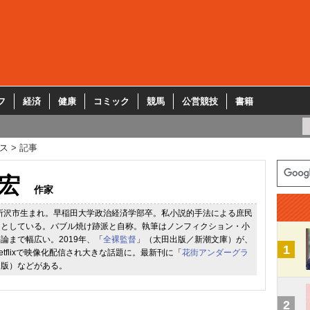
フ
経済
健康
コミック
競馬
公営競技
書籍
ス
記事
宏
作家
県所沢市生まれ。早稲田大学政治経済学部卒。私小説的手法による庶民
クとしている。バブル焼け跡派と自称。執筆はノンフィクション・小
論まで幅広い。2019年、「
全裸監督
」（太田出版／新潮文庫）が、
1
tflixで映像化配信され大きな話題に。最新刊に「
花街アンダーグラ
出版）などがある。
2